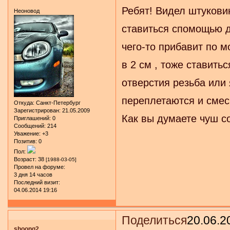
Ребят! Видел штуковин
Неоновод
ставиться спомощью дв
чего-то прибавит по 
в 2 см , тоже ставить
отверстия резьба или 
переплетаются и смес
Откуда:
Санкт-Петербург
Зарегистрирован
: 21.05.2009
Как вы думаете чуш 
Приглашений:
0
Сообщений:
214
Уважение:
+3
Позитив:
0
Пол:
Возраст:
38
[1988-03-05]
Провел на форуме:
3 дня 14 часов
Последний визит:
04.06.2014 19:16
Поделиться
20.06.2
shoong2