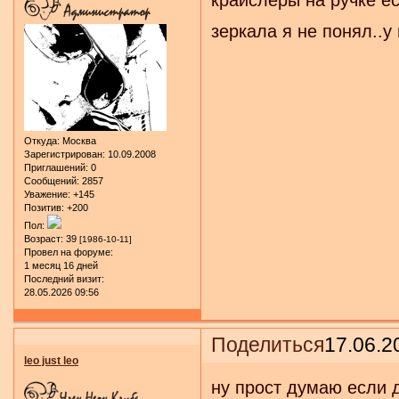
крайслеры на ручке ес
зеркала я не понял..
Откуда:
Москва
Зарегистрирован
: 10.09.2008
Приглашений:
0
Сообщений:
2857
Уважение:
+145
Позитив:
+200
Пол:
Возраст:
39
[1986-10-11]
Провел на форуме:
1 месяц 16 дней
Последний визит:
28.05.2026 09:56
Поделиться
17.06.2
leo just leo
ну прост думаю если 