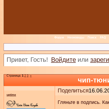
Форум
Неоноводы
Поиск
FAQ
Привет, Гость!
Войдите
или
зарег
Страница:
1
2
3
»
чип-тюн
Поделиться
16.06.2
uptime
Гляньте в подпись. Ка