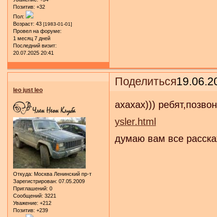
Позитив:
+32
Пол:
Возраст:
43
[1983-01-01]
Провел на форуме:
1 месяц 7 дней
Последний визит:
20.07.2025 20:41
Поделиться
19.06.2
leo just leo
ахахах))) ребят,позв
ysler.html
думаю вам все расскаж
Откуда:
Москва Ленинский пр-т
Зарегистрирован
: 07.05.2009
Приглашений:
0
Сообщений:
3221
Уважение:
+212
Позитив:
+239