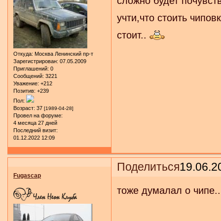
сложно будет почувств
учти,что стоить чипов
стоит..
Откуда:
Москва Ленинский пр-т
Зарегистрирован
: 07.05.2009
Приглашений:
0
Сообщений:
3221
Уважение:
+212
Позитив:
+239
Пол:
Возраст:
37
[1989-04-28]
Провел на форуме:
4 месяца 27 дней
Последний визит:
01.12.2022 12:09
Поделиться
19.06.2
Fugascap
тоже думалал о чипе..