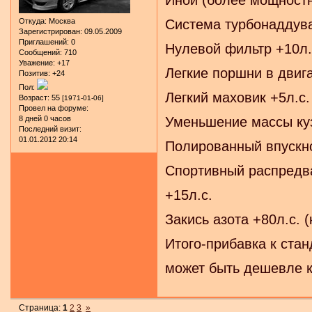
Иной (более мощностн
Откуда:
Москва
Система турбонаддува
Зарегистрирован
: 09.05.2009
Приглашений:
0
Нулевой фильтр +10л.
Сообщений:
710
Уважение:
+17
Легкие поршни в двига
Позитив:
+24
Пол:
Легкий маховик +5л.с.
Возраст:
55
[1971-01-06]
Провел на форуме:
8 дней 0 часов
Уменьшение массы куз
Последний визит:
01.01.2012 20:14
Полированный впускно
Спортивный распредв
+15л.с.
Закись азота +80л.с. 
Итого-прибавка к станд
может быть дешевле ку
Страница:
1
2
3
»