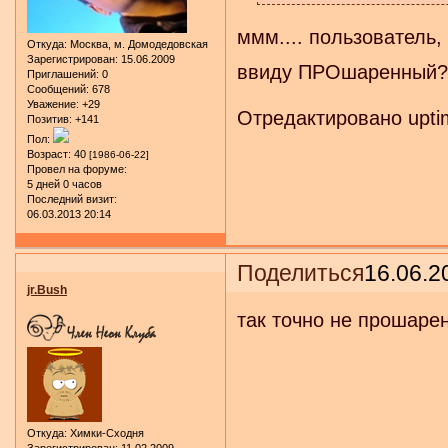
ммм.... пользователь
Откуда:
Москва, м. Домодедовская
Зарегистрирован
: 15.06.2009
ввиду ПРОшаренный
Приглашений:
0
Сообщений:
678
Уважение:
+29
Отредактировано uptim
Позитив:
+141
Пол:
Возраст:
40
[1986-06-22]
Провел на форуме:
5 дней 0 часов
Последний визит:
06.03.2013 20:14
Поделиться
16.06.2
jr.Bush
так точно не прошаре
Откуда:
Химки-Сходня
Зарегистрирован
: 11.02.2009