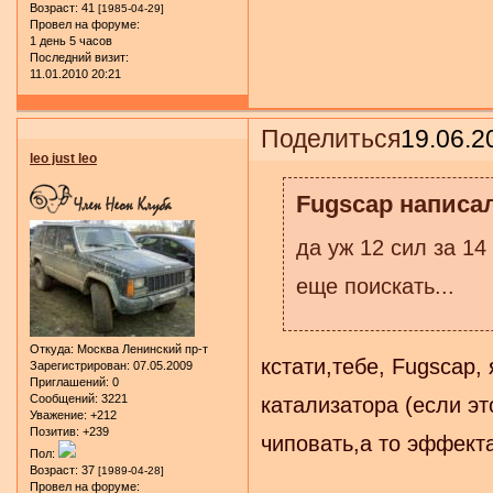
Возраст:
41
[1985-04-29]
Провел на форуме:
1 день 5 часов
Последний визит:
11.01.2010 20:21
Поделиться
19.06.2
leo just leo
Fugscap написал
да уж 12 сил за 14
еще поискать...
Откуда:
Москва Ленинский пр-т
кстати,тебе, Fugscap,
Зарегистрирован
: 07.05.2009
Приглашений:
0
Сообщений:
3221
катализатора (если эт
Уважение:
+212
Позитив:
+239
чиповать,а то эффект
Пол:
Возраст:
37
[1989-04-28]
Провел на форуме: