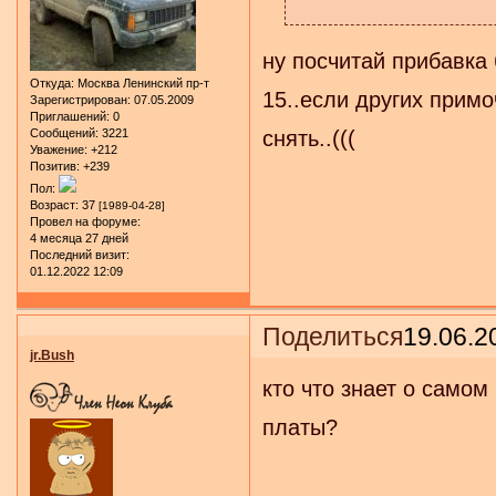
ну посчитай прибавка 
Откуда:
Москва Ленинский пр-т
15..если других примо
Зарегистрирован
: 07.05.2009
Приглашений:
0
Сообщений:
3221
снять..(((
Уважение:
+212
Позитив:
+239
Пол:
Возраст:
37
[1989-04-28]
Провел на форуме:
4 месяца 27 дней
Последний визит:
01.12.2022 12:09
Поделиться
19.06.2
jr.Bush
кто что знает о самом
платы?