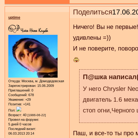
Поделиться
17.06.2
uptime
Ничего! Вы не первые
удивлены =))
И не поверите, повор
П@шка написал(
Откуда:
Москва, м. Домодедовская
Зарегистрирован
: 15.06.2009
У него Chrysler Ne
Приглашений:
0
Сообщений:
678
двигатель 1.6 мех
Уважение:
+29
Позитив:
+141
стоп огни,Черного 
Пол:
Возраст:
40
[1986-06-22]
Провел на форуме:
5 дней 0 часов
Последний визит:
Паш, и все-то ты про
06.03.2013 20:14