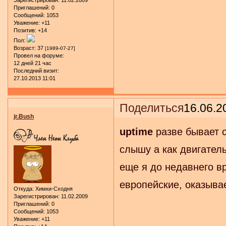
Приглашений:
0
Сообщений:
1053
Уважение:
+11
Позитив:
+14
Пол:
Возраст:
37
[1989-07-27]
Провел на форуме:
12 дней 21 час
Последний визит:
27.10.2013 11:01
Поделиться
16.06.2
jr.Bush
uptime
разве бывает с
слышу а как двигател
еще я до недавнего в
европейские, оказыва
Откуда:
Химки-Сходня
Зарегистрирован
: 11.02.2009
Приглашений:
0
Сообщений:
1053
Уважение:
+11