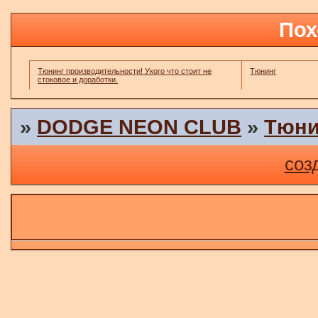
Пох
Тюнинг производительности! Укого что стоит не
Тюнинг
стоковое и доработки.
»
DODGE NEON CLUB
»
Тюни
соз