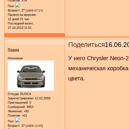
Позитив:
+14
Пол:
Возраст:
37
[1989-07-27]
Провел на форуме:
12 дней 21 час
Последний визит:
27.10.2013 11:01
Поделиться
16.06.2
Пашка
У него Chrysler Neon-
Неономан
механическая коробка
цвета.
Откуда:
RUSCA
Зарегистрирован
: 12.02.2009
Приглашений:
0
Сообщений:
3853
Уважение:
+85
Позитив:
+63
Пол:
Возраст:
37
[1988-12-05]