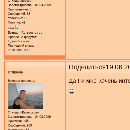
Откуда:
Москва
Зарегистрирован
: 01.04.2009
Приглашений:
0
Сообщений:
63
Уважение:
+2
Позитив:
+2
Пол:
Возраст:
41
[1985-04-29]
Провел на форуме:
1 день 5 часов
Последний визит:
11.01.2010 20:21
Поделиться
19.06.2
Drujbana
Да ! и мне .Очень инт
Ветеран-неоновод
Откуда:
г.Камешково
Зарегистрирован
: 24.03.2009
Приглашений:
0
Сообщений:
939
Уважение:
+34