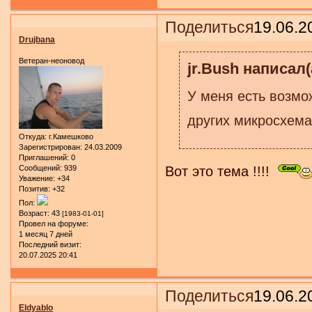
Поделиться
19.06.2
Drujbana
Ветеран-неоновод
jr.Bush написал(
У меня есть возмо
других микросхема
Откуда:
г.Камешково
Зарегистрирован
: 24.03.2009
Приглашений:
0
Сообщений:
939
Вот это тема !!!!
Уважение:
+34
Позитив:
+32
Пол:
Возраст:
43
[1983-01-01]
Провел на форуме:
1 месяц 7 дней
Последний визит:
20.07.2025 20:41
Поделиться
19.06.2
Eldyablo