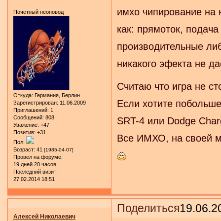
имхо чипирование на 
Почетный неоновод
как: прямоток, подача
производительные либ
никакого эфекта не да
Считаю что игра не ст
Откуда:
Германия, Берлин
Если хотите побольше
Зарегистрирован
: 11.06.2009
Приглашений:
1
Сообщений:
808
SRT-4 или Dodge Char
Уважение:
+47
Позитив:
+31
Все ИМХО, на своей м
Пол:
Возраст:
41
[1985-04-07]
Провел на форуме:
19 дней 20 часов
Последний визит:
27.02.2014 18:51
Поделиться
19.06.2
Алексей Николаевич