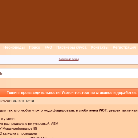
Неоноводы
Поиск
FAQ
Партнеры клуба
Контакты
Регистрация
Активные темы
ь
.
Тюнинг производительности! Укого что стоит не стоковое и доработки.
иться
11.04.2011 13:10
 для тех, кто любит что-то модифицировать, и любителей WOT, уверен такие най
то у меня:
ив распредвала с регулировкой. AEM
У Mopar-performance 95
D катушка с проводами