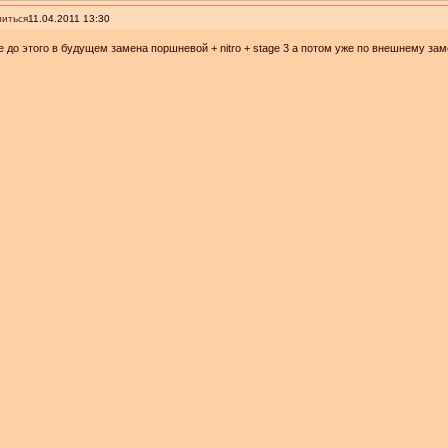
иться
11.04.2011 13:30
е до этого в будущем замена поршневой + nitro + stage 3 а потом уже по внешнему за