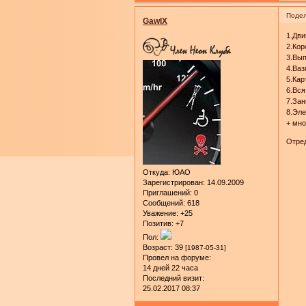
Подел
GawIX
1.Дви
2.Кор
3.Вып
4.Ваз
5.Кар
6.Вся
7.Зан
8.Эле
+ мно
Отред
Откуда:
ЮАО
Зарегистрирован
: 14.09.2009
Приглашений:
0
Сообщений:
618
Уважение:
+25
Позитив:
+7
Пол:
Возраст:
39
[1987-05-31]
Провел на форуме:
14 дней 22 часа
Последний визит:
25.02.2017 08:37