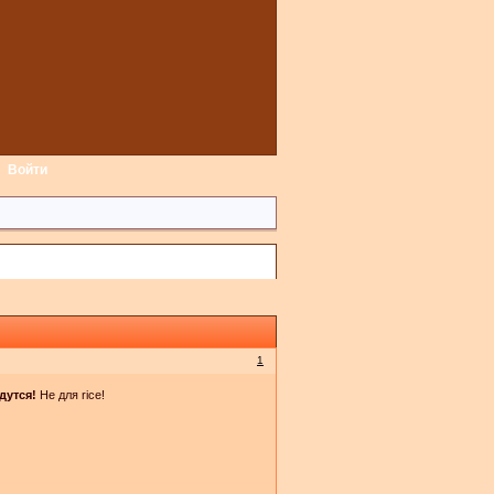
Войти
1
дутся!
Не для rice!