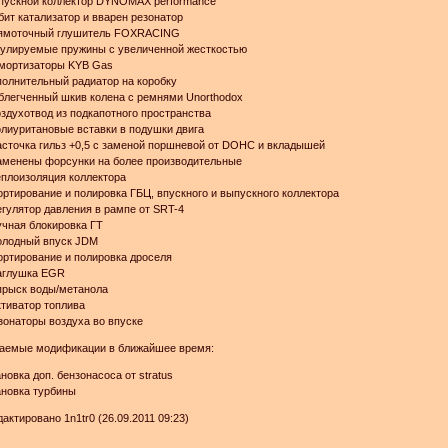
ыпускной коллектор DYNOMAX performance
бит катализатор и вварен резонатор
рямоточный глушитель FOXRACING
гулируемые пружины с увеличенной жесткостью
ммортизаторы KYB Gas
полнительный радиатор на коробку
блегченный шкив колена с ремнями Unorthodox
оздухотвод из подкапотного пространства
олиуритановые вставки в подушки двига
асточка гильз +0,5 с заменой поршневой от DOHC и вкладышей
аменены форсунки на более производительные
еплоизоляция коллектора
ортирование и полировка ГБЦ, впускного и выпускного коллектора
егулятор давления в рампе от SRT-4
учная блокировка ГТ
олодный впуск JDM
ортирование и полировка дроселя
Заглушка EGR
прыск воды/метанола
ктиватор топлива
зонаторы воздуха во впуске
аемые модификации в ближайшее время:
ановка доп. бензонасоса от stratus
ановка турбины
актировано 1n1tr0 (26.09.2011 09:23)