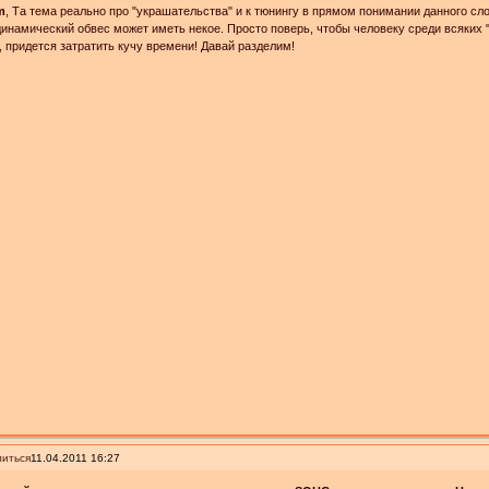
m
, Та тема реально про "украшательства" и к тюнингу в прямом понимании данного сло
инамический обвес может иметь некое. Просто поверь, чтобы человеку среди всяких 
, придется затратить кучу времени! Давай разделим!
иться
11.04.2011 16:27