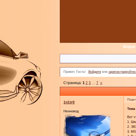
Форум
Привет, Гость!
Войдите
или
зарегистрируйтес
Страница:
1
2
3
…
7
»
Подел
1n1tr0
Тема
Неоновод
Вот ч
1. Шк
2. ЭБ
3. MS