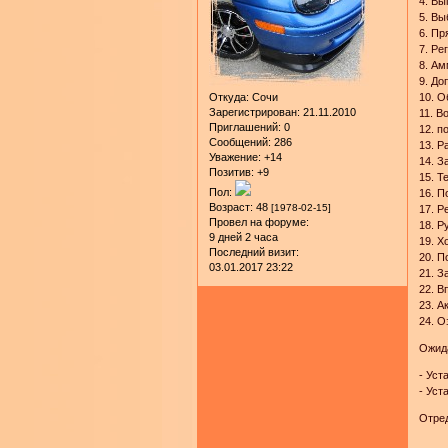
4. В
5. Вы
6. П
7. Ре
8. А
9. До
10. О
Откуда:
Сочи
Зарегистрирован
: 21.11.2010
11. В
Приглашений:
0
12. п
Сообщений:
286
13. Р
Уважение:
+14
14. З
Позитив:
+9
15. Т
Пол:
16. П
Возраст:
48
[1978-02-15]
17. Р
Провел на форуме:
18. Р
9 дней 2 часа
19. Х
Последний визит:
20. П
03.01.2017 23:22
21. 
22. В
23. А
24. О
Ожид
- Уст
- Уст
Отред