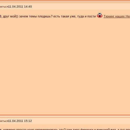
иться
11.04.2011 14:40
0
, друг мой)) зачем темы плодишь? есть такая уже, туда и пости
Тюнинг наших Не
иться
11.04.2011 15:12
m
, наверно просто надо переименовать эту? там типо фенички и внешний вид, а тут п