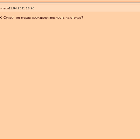
иться
11.04.2011 13:26
X
, Супер!, не мерял производительность на стенде?