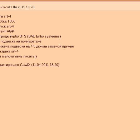
иться
11.04.2011 13:20
га srt-4
обка Т850
уск srt-4
гейт AGP
тридж турбо BTS (BAE turbo systeems)
 подвеска на полиуретане
ижена подвеска на 4.5 дюйма заменой пружин
ктрика srt-4
г мелочи лень писать))
актировано GawIX (11.04.2011 13:20)