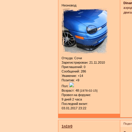
Dina
Неоновод
аэрод
двига
Откуда:
Сочи
Зарегистрирован
: 21.11.2010
Приглашений:
0
Сообщений:
286
Уважение:
+14
Позитив:
+9
Пол:
Возраст:
48
[1978-02-15]
Провел на форуме:
9 дней 2 часа
Последний визит:
03.01.2017 23:22
Подел
1n1tr0