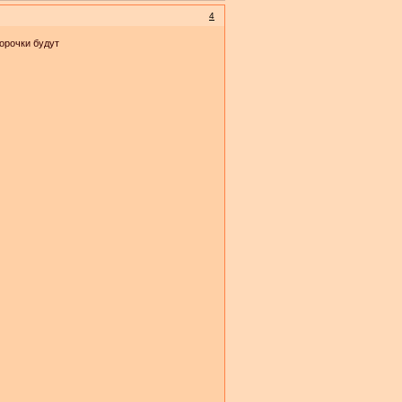
4
морочки будут