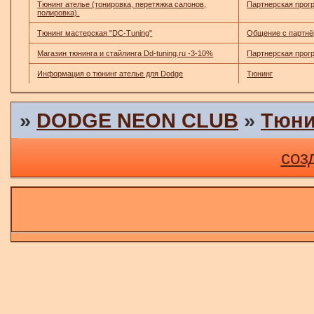
Тюнинг ателье (тонировка, перетяжка салонов,
Партнерская прог
полировка).
Тюнинг мастерская "DC-Tuning"
Общение с партн
Магазин тюнинга и стайлинга Dd-tuning.ru -3-10%
Партнерская прог
Информация о тюнинг ателье для Dodge
Тюнинг
»
DODGE NEON CLUB
»
Тюни
соз