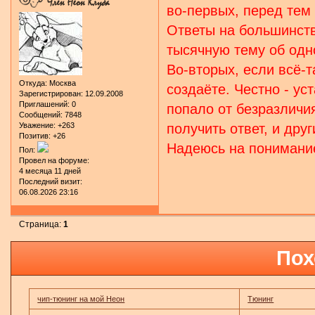
во-первых, перед тем 
Ответы на большинств
тысячную тему об одн
Во-вторых, если всё-т
Откуда:
Москва
создаёте. Честно - у
Зарегистрирован
: 12.09.2008
Приглашений:
0
попало от безразличи
Сообщений:
7848
Уважение:
+263
получить ответ, и дру
Позитив:
+26
Надеюсь на понимани
Пол:
Провел на форуме:
4 месяца 11 дней
Последний визит:
06.08.2026 23:16
Страница:
1
Пох
чип-тюнинг на мой Неон
Тюнинг