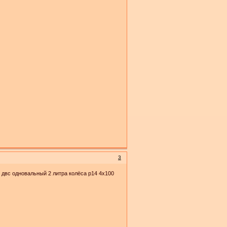
3
, двс одновальный 2 литра колёса р14 4х100