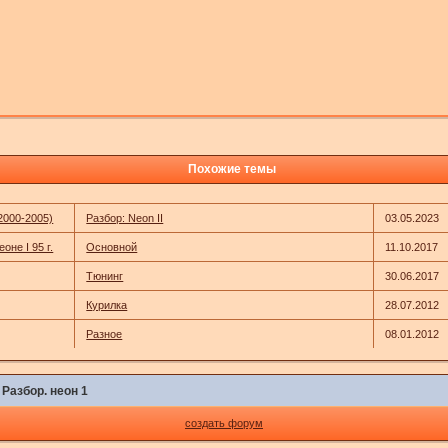
Похожие темы
2000-2005)
Разбор: Neon II
03.05.2023
оне I 95 г.
Основной
11.10.2017
Тюнинг
30.06.2017
Курилка
28.07.2012
Разное
08.01.2012
»
Разбор. неон 1
создать форум