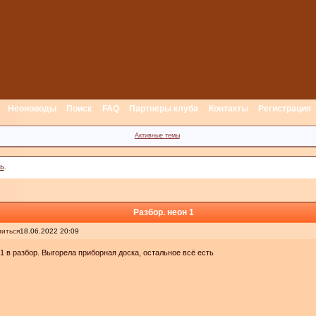
Неоноводы
Поиск
FAQ
Партнеры клуба
Контакты
Регистрация
Активные темы
ь
.
Разбор. неон 1
иться
18.06.2022 20:09
1 в разбор. Выгорела приборная доска, остальное всё есть