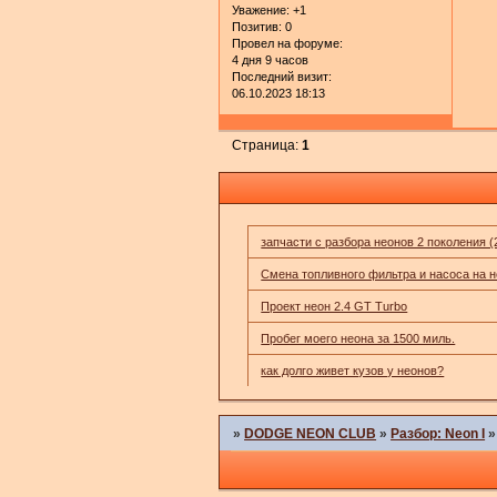
Уважение:
+1
Позитив:
0
Провел на форуме:
4 дня 9 часов
Последний визит:
06.10.2023 18:13
Страница:
1
запчасти с разбора неонов 2 поколения (
Смена топливного фильтра и насоса на не
Проект неон 2.4 GT Turbo
Пробег моего неона за 1500 миль.
как долго живет кузов у неонов?
»
DODGE NEON CLUB
»
Разбор: Neon I