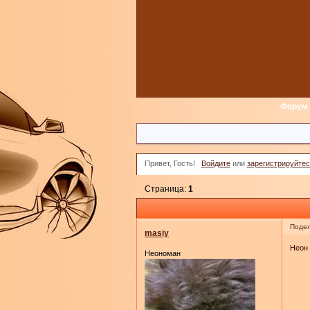
Форум
Привет, Гость!
Войдите
или
зарегистрируйтес
Страница:
1
Подел
masiy
Неон 
Неономан