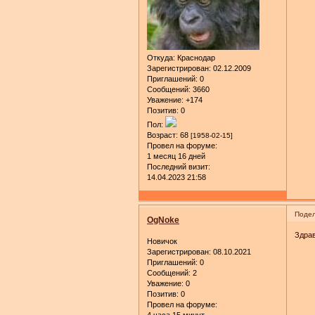
Откуда:
Краснодар
Зарегистрирован
: 02.12.2009
Приглашений:
0
Сообщений:
3660
Уважение:
+174
Позитив:
0
Пол:
Возраст:
68
[1958-02-15]
Провел на форуме:
1 месяц 16 дней
Последний визит:
14.04.2023 21:58
Подел
OgNoke
Здрав
Новичок
Зарегистрирован
: 08.10.2021
Приглашений:
0
Сообщений:
2
Уважение:
0
Позитив:
0
Провел на форуме:
4 часа 15 минут