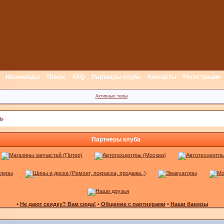
Неоноводы
Поиск
FAQ
Партнеры клуба
Контакты
Регистрация
Активные темы
ь
.
Партнеры клуба
•
Не дают скидку? Вам сюда!
•
Общение с партнерами
•
Наши банеры