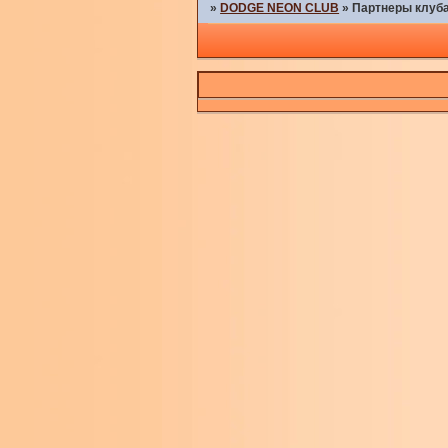
»
DODGE NEON CLUB
»
Партнеры клуб