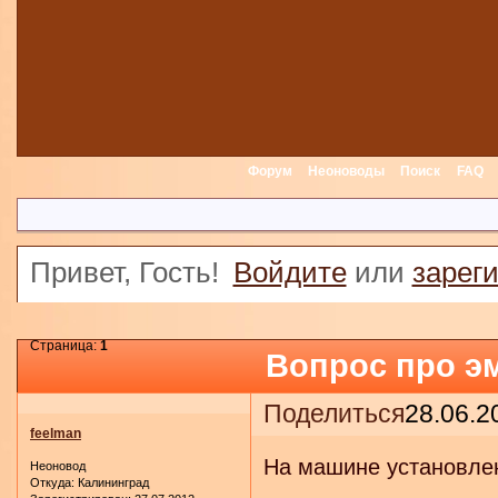
Форум
Неоноводы
Поиск
FAQ
Привет, Гость!
Войдите
или
зарег
Страница:
1
Вопрос про э
Поделиться
28.06.2
feelman
На машине установлен
Неоновод
Откуда:
Калининград