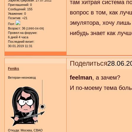
Зарегистрирован
: 27.07.2012
там хитрая система п
Приглашений:
0
Сообщений:
155
вопрос в том, как лу
Уважение:
0
Позитив:
+21
эмулятора, хочу лишь
Пол:
Возраст:
36
[1990-04-09]
нибудь знает как лучш
Провел на форуме:
6 дней 4 часа
Последний визит:
30.01.2019 11:31
Поделиться
28.06.2
Feniks
feelman
, а зачем?
Ветеран-неоновод
И по-моему тема боль
Откуда:
Москва, СВАО