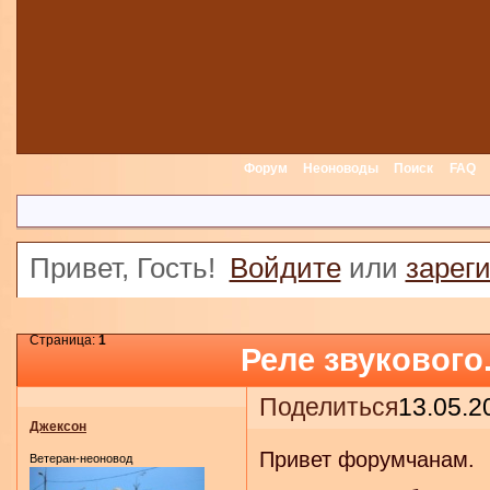
Форум
Неоноводы
Поиск
FAQ
Привет, Гость!
Войдите
или
зарег
Страница:
1
Реле звукового
Поделиться
13.05.2
Джексон
Привет форумчанам.
Ветеран-неоновод