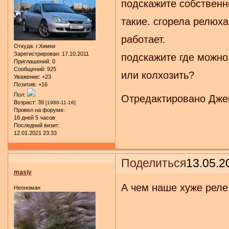
подскажите собственн
такие. сгорела релюха
работает.
Откуда:
г.Химки
Зарегистрирован
: 17.10.2011
подскажите где можно 
Приглашений:
0
Сообщений:
925
или колхозить?
Уважение:
+23
Позитив:
+16
Пол:
Отредактировано Джек
Возраст:
39
[1986-11-16]
Провел на форуме:
18 дней 5 часов
Последний визит:
12.01.2021 23:33
Поделиться
13.05.2
masiy
А чем наше хуже реле
Неономан