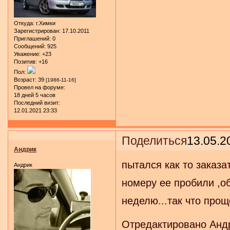
Откуда:
г.Химки
Зарегистрирован
: 17.10.2011
Приглашений:
0
Сообщений:
925
Уважение:
+23
Позитив:
+16
Пол:
Возраст:
39
[1986-11-16]
Провел на форуме:
18 дней 5 часов
Последний визит:
12.01.2021 23:33
Поделиться
13.05.2
Андрик
пытался как то заказа
Андрик
номеру ее пробили ,о
неделю...так что прощ
Отредактировано Андр