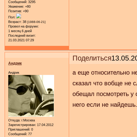
Сообщений:
3295
Уважение:
+80
Позитив:
+90
Пол:
Возраст:
38
[1988-06-21]
Провел на форуме:
1 месяц 6 дней
Последний визит:
21.03.2021 07:29
Поделиться
13.05.2
Андрик
а еще относительно не
Андрик
сказал что вобще не с
обещал посмотреть у с
него если не найдешь.
Откуда:
г.Москва
Зарегистрирован
: 17.04.2012
Приглашений:
0
Сообщений:
77