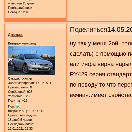
4 месяца 11 дней
Последний визит:
Сегодня 12:10
Поделиться
14.05.2
Джексон
ну так у меня 2ой..тол
Ветеран-неоновод
сделать) с помощью п
ели инфа верна нарыл 
RY429 серия стандарт
Откуда:
г.Химки
Зарегистрирован
: 17.10.2011
по поводу то что пере
Приглашений:
0
Сообщений:
925
вечная.имеет свойство
Уважение:
+23
Позитив:
+16
Пол:
Возраст:
39
[1986-11-16]
Провел на форуме:
18 дней 5 часов
Последний визит:
12.01.2021 23:33