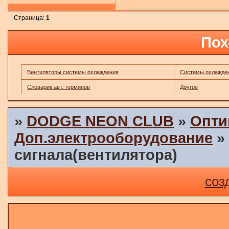
Страница:
1
Пох
Вентиляторы системы охлаждения
Системы охлажден
Словарик авт. терминов
Другое
»
DODGE NEON CLUB
»
Опти
Доп.электрооборудование
сигнала(вентилятора)
соз