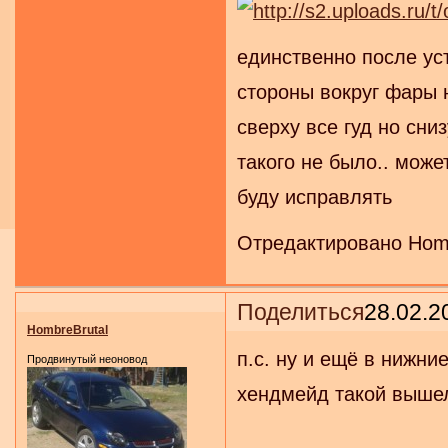
единственно после ус
стороны вокруг фары н
сверху все гуд но сни
такого не было.. може
буду исправлять
Отредактировано Hombr
Поделиться
28.02.2
HombreBrutal
п.с. ну и ещё в нижни
Продвинутый неоновод
хендмейд такой вышел,