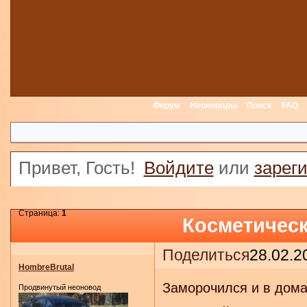
Форум
Неоноводы
Поиск
FAQ
Привет, Гость!
Войдите
или
зарег
Страница:
1
Косметичес
Поделиться
28.02.2
HombreBrutal
Заморочился и в дома
Продвинутый неоновод