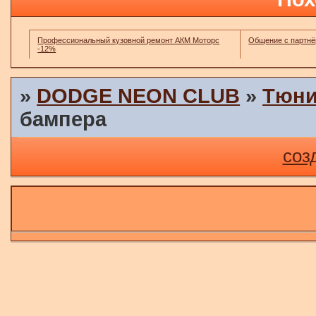
Профессиональный кузовной ремонт АКМ Моторс
Общение с партн
-12%
»
DODGE NEON CLUB
»
Тюни
бампера
соз