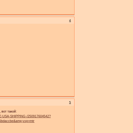
4
5
 вот такой:
FREE-USA-SHIPPING-/250917604542?
a6bdaccbe&amp;vxp=mtr