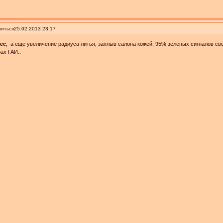
иться
25.02.2013 23:17
tec
, а еще увеличение радиуса литья, заплыв салона кожей, 95% зеленых сигналов с
ах ГАИ..