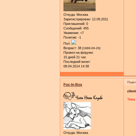
Откуда:
Москва
Зарегистрирован
: 12.09.2011
Приглашений:
0
Сообщений:
455
Уважение:
+7
Позитив:
-1
Пол:
Возраст:
38
[1988-06-26]
Провел на форуме:
15 дней 21 час
Последний визит:
08.04.2014 14:38
Подел
Fox-In-Box
zilon
Тема 
Откуда:
Москва