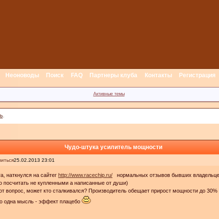
Неоноводы
Поиск
FAQ
Партнеры клуба
Контакты
Регистрация
Активные темы
ь
.
Чудо-штука усилитель мощности
иться
25.02.2013 23:01
а, наткнулся на сайтег
http://www.racechip.ru/
нормальных отзывов бывших владельцев
 посчитать не купленными а написанные от души)
от вопрос, может кто сталкивался? Производитель обещает прирост мощности до 30% и
о одна мысль - эффект плацебо