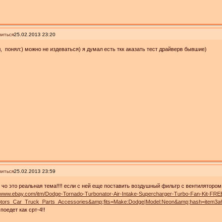
иться
25.02.2013 23:20
, понял:) можно не издеваться) я думал есть ткк аказать тест драйверв бывшие)
иться
25.02.2013 23:59
 чо это реальная тема!!!! если с ней еще поставить воздушный фильтр с вентилятором,
//www.ebay.com/itm/Dodge-Tornado-Turbonator-Air-Intake-Supercharger-Turbo-Fan-Kit-
tors_Car_Truck_Parts_Accessories&amp;fits=Make:Dodge|Model:Neon&amp;hash=item3
поедет как срт-4!!