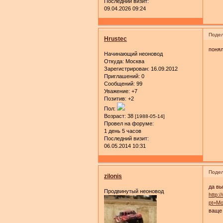
Последний визит:
09.04.2026 09:24
Подел
Hrustec
понял
Начинающий неоновод
Откуда:
Москва
Зарегистрирован
: 16.09.2012
Приглашений:
0
Сообщений:
99
Уважение:
+7
Позитив:
+2
Пол:
Возраст:
38
[1988-05-14]
Провел на форуме:
1 день 5 часов
Последний визит:
06.05.2014 10:31
Подел
zilonis
да вы
Продвинутый неоновод
http:
pt=Mo
ваще 