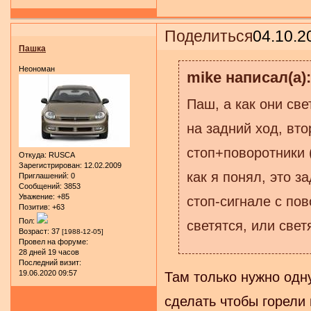
Поделиться
04.10.2
Пашка
Неономан
mike написал(а):
Паш, а как они св
на задний ход, вто
стоп+поворотники 
Откуда:
RUSCA
Зарегистрирован
: 12.02.2009
как я понял, это з
Приглашений:
0
Сообщений:
3853
Уважение:
+85
стоп-сигнале с по
Позитив:
+63
Пол:
светятся, или свет
Возраст:
37
[1988-12-05]
Провел на форуме:
28 дней 19 часов
Последний визит:
19.06.2020 09:57
Там только нужно одн
сделать чтобы горели 