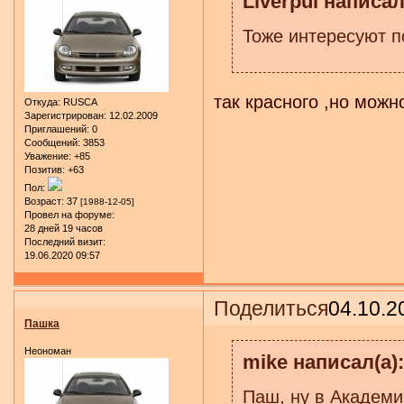
Liverpul написал
Тоже интересуют по
так красного ,но можно
Откуда:
RUSCA
Зарегистрирован
: 12.02.2009
Приглашений:
0
Сообщений:
3853
Уважение:
+85
Позитив:
+63
Пол:
Возраст:
37
[1988-12-05]
Провел на форуме:
28 дней 19 часов
Последний визит:
19.06.2020 09:57
Поделиться
04.10.2
Пашка
Неономан
mike написал(а):
Паш, ну в Академи