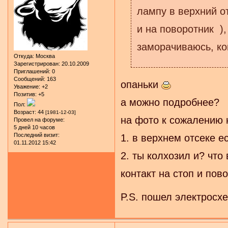
лампу в верхний от
и на поворотник ),
заморачиваюсь, ко
Откуда:
Москва
Зарегистрирован
: 20.10.2009
Приглашений:
0
Сообщений:
163
опаньки
Уважение:
+2
Позитив:
+5
а можно подробнее?
Пол:
Возраст:
44
[1981-12-03]
на фото к сожалению н
Провел на форуме:
5 дней 10 часов
Последний визит:
1. в верхнем отсеке е
01.11.2012 15:42
2. ты колхозил и? что
контакт на стоп и пов
P.S. пошел электросхе