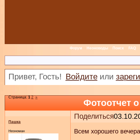
Форум
Неоноводы
Поиск
FAQ
Привет, Гость!
Войдите
или
зарег
Страница:
1
2
»
Фотоотчет о
Поделиться
03.10.2
Пашка
Всем хорошего вечера
Неономан