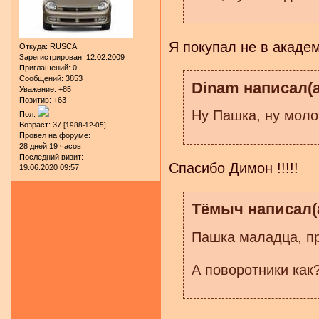
Я покупал не в акаде
Откуда:
RUSCA
Зарегистрирован
: 12.02.2009
Приглашений:
0
Сообщений:
3853
Dinam написал(а
Уважение:
+85
Позитив:
+63
Ну Пашка, ну молот
Пол:
Возраст:
37
[1988-12-05]
Провел на форуме:
28 дней 19 часов
Последний визит:
Спасибо Димон !!!!!
19.06.2020 09:57
Тёмыч написал(а
Пашка маладца, пр
А поворотники как