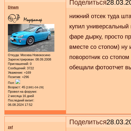
Поделиться
28.03.2
Dinam
нижний отсек туда шта
купил универсальный 
фаре дырку, просто пр
вместе со стопом) ну 
Откуда:
Москва Новокосино
поворотник со стопом 
Зарегистрирован
: 08.09.2008
Приглашений:
0
обещали фотоотчет вы
Сообщений:
3722
Уважение:
+169
Позитив:
+296
Пол:
Возраст:
45
[1981-04-29]
Провел на форуме:
2 месяца 16 дней
Последний визит:
06.08.2024 17:52
Поделиться
28.03.2
zef