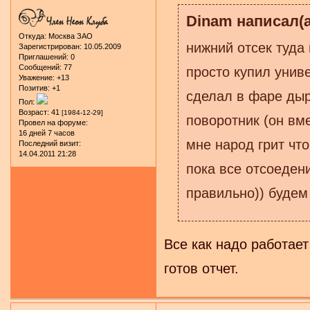
Dinam написал(а
Откуда:
Москва ЗАО
нижний отсек туда 
Зарегистрирован
: 10.05.2009
Приглашений:
0
Сообщений:
77
просто купил унив
Уважение:
+13
Позитив:
+1
сделал в фаре дыр
Пол:
Возраст:
41
[1984-12-29]
поворотник (он вме
Провел на форуме:
16 дней 7 часов
мне народ грит что
Последний визит:
14.04.2011 21:28
пока все отсоеден
правильно)) будем
Все как надо работает
готов отчет.