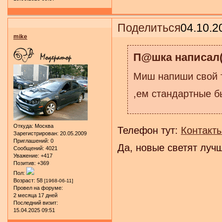
Поделиться
04.10.2
mike
П@шка написал(
Миш напиши свой т
,ем стандартные б
Откуда:
Москва
Телефон тут:
Контакт
Зарегистрирован
: 20.05.2009
Приглашений:
0
Да, новые светят лучш
Сообщений:
4021
Уважение:
+417
Позитив:
+369
Пол:
Возраст:
58
[1968-06-11]
Провел на форуме:
2 месяца 17 дней
Последний визит:
15.04.2025 09:51