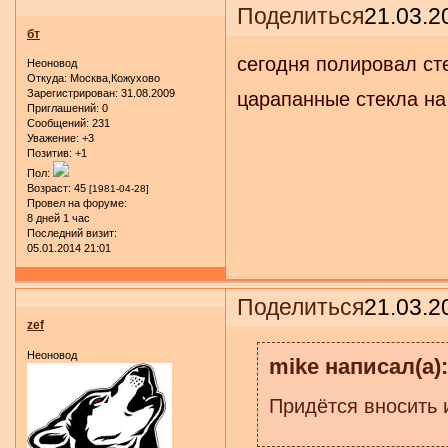
Поделиться
21.03.2
бт
сегодня полировал сте
Неоновод
Откуда:
Москва,Кожухово
Зарегистрирован
: 31.08.2009
царапанные стекла на 
Приглашений:
0
Сообщений:
231
Уважение:
+3
Позитив:
+1
Пол:
Возраст:
45
[1981-04-28]
Провел на форуме:
8 дней 1 час
Последний визит:
05.01.2014 21:01
Поделиться
21.03.2
zef
Неоновод
mike написал(а):
Придётся вносить 