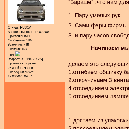
"Бараше" .что нам для
1. Пару умелых рук
2. Сами фары фирмы 
Откуда:
RUSCA
Зарегистрирован
: 12.02.2009
3. и пару часов свобо
Приглашений:
0
Сообщений:
3853
Уважение:
+85
Начинаем мы
Позитив:
+63
Пол:
Возраст:
37
[1988-12-05]
делаем это следующи
Провел на форуме:
28 дней 19 часов
1.отгибаем обшивку ба
Последний визит:
19.06.2020 09:57
2.откручиваем 3 винта
4.отсоединяем электри
5.отсоединяем лампоч
1.достаем из упаковк
2.подсоединяем элект