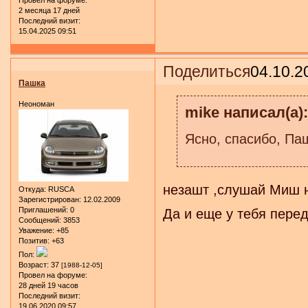
2 месяца 17 дней
Последний визит:
15.04.2025 09:51
Поделиться
04.10.2
Пашка
Неономан
mike написал(а):
Ясно, спасибо, Па
незашт ,слушай Миш н
Откуда:
RUSCA
Зарегистрирован
: 12.02.2009
Приглашений:
0
Да и еще у тебя пере
Сообщений:
3853
Уважение:
+85
Позитив:
+63
Пол:
Возраст:
37
[1988-12-05]
Провел на форуме:
28 дней 19 часов
Последний визит:
19.06.2020 09:57