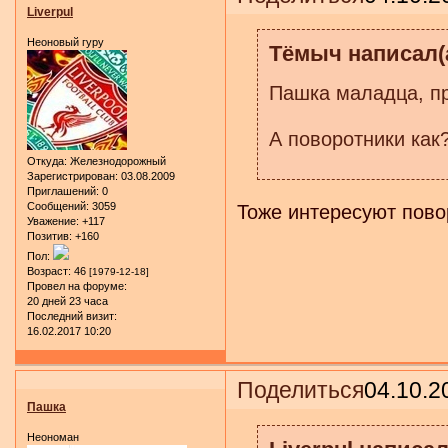
Liverpul
Неоновый гуру
Тёмыч написал(а
Пашка маладца, пр
А поворотники как
Откуда:
Железнодорожный
Зарегистрирован
: 03.08.2009
Приглашений:
0
Сообщений:
3059
Тоже интересуют повор
Уважение:
+117
Позитив:
+160
Пол:
Возраст:
46
[1979-12-18]
Провел на форуме:
20 дней 23 часа
Последний визит:
16.02.2017 10:20
Поделиться
04.10.2
Пашка
Неономан