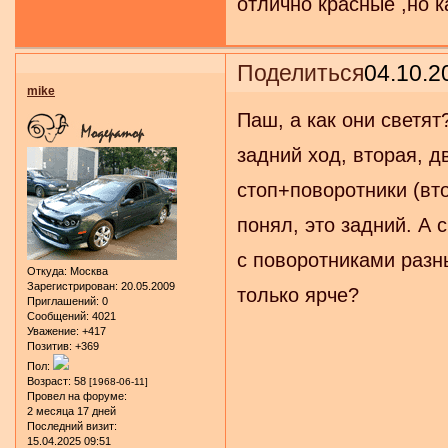
отлично красные ,но к
Поделиться
04.10.2
mike
Паш, а как они светя
задний ход, вторая, д
стоп+поворотники (вто
понял, это задний. А 
с поворотниками разны
Откуда:
Москва
Зарегистрирован
: 20.05.2009
только ярче?
Приглашений:
0
Сообщений:
4021
Уважение:
+417
Позитив:
+369
Пол:
Возраст:
58
[1968-06-11]
Провел на форуме:
2 месяца 17 дней
Последний визит:
15.04.2025 09:51