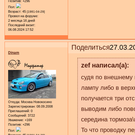
Позитив:
+296
Пол:
Возраст:
45
[1981-04-29]
Провел на форуме:
2 месяца 16 дней
Последний визит:
06.08.2024 17:52
Поделиться
27.03.2
Dinam
zef написал(а):
судя по внешнему 
лампу либо в верхн
получается три отсе
Откуда:
Москва Новокосино
Зарегистрирован
: 08.09.2008
выводим либо пово
Приглашений:
0
Сообщений:
3722
середина тормоза\
Уважение:
+169
Позитив:
+296
То что проводку пе
Пол:
Возраст:
45