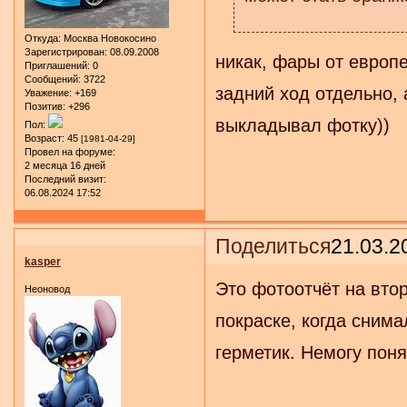
Откуда:
Москва Новокосино
Зарегистрирован
: 08.09.2008
никак, фары от европе
Приглашений:
0
Сообщений:
3722
задний ход отдельно, 
Уважение:
+169
Позитив:
+296
выкладывал фотку))
Пол:
Возраст:
45
[1981-04-29]
Провел на форуме:
2 месяца 16 дней
Последний визит:
06.08.2024 17:52
Поделиться
21.03.2
kasper
Это фотоотчёт на втор
Неоновод
покраске, когда сним
герметик. Немогу поня