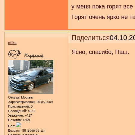
у меня пока горят вс
Горят очень ярко не т
Поделиться
04.10.2
mike
Ясно, спасибо, Паш.
Откуда:
Москва
Зарегистрирован
: 20.05.2009
Приглашений:
0
Сообщений:
4021
Уважение:
+417
Позитив:
+369
Пол:
Возраст:
58
[1968-06-11]
Провел на форуме: