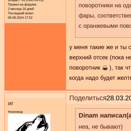
[1981-04-29]
поворотники на одн
Провел на форуме:
2 месяца 16 дней
Последний визит:
фары, соответствен
06.08.2024 17:52
с оранжевыми пов
у меня такие же и ты 
верхний отсек (пока не
поворотник
), так 
когда надо будет желт
Поделиться
28.03.2
zef
Неоновод
Dinam написал(а
неа, не бывают)