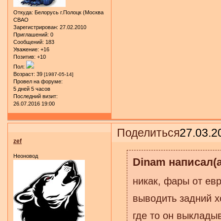
Откуда:
Белорусь г.Полоцк (Москва
СВАО
Зарегистрирован
: 27.02.2010
Приглашений:
0
Сообщений:
183
Уважение:
+16
Позитив:
+10
Пол:
Возраст:
39
[1987-05-14]
Провел на форуме:
5 дней 5 часов
Последний визит:
26.07.2016 19:00
Поделиться
27.03.2
zef
Неоновод
Dinam написал(а
никак, фары от евр
выводить задний х
где то он выклады