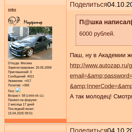
Поделиться
04.10.2
mike
П@шка написал(
6000 рублей.
Паш, ну в Академии же
Откуда:
Москва
http://www.autozap.ru/
Зарегистрирован
: 20.05.2009
Приглашений:
0
email=&amp;passwor
Сообщений:
4021
Уважение:
+417
&amp;InnerCode=&amp;
Позитив:
+369
Пол:
А так молодец! Смотр
Возраст:
58
[1968-06-11]
Провел на форуме:
2 месяца 17 дней
Последний визит:
15.04.2025 09:51
Поделиться
04.10.2