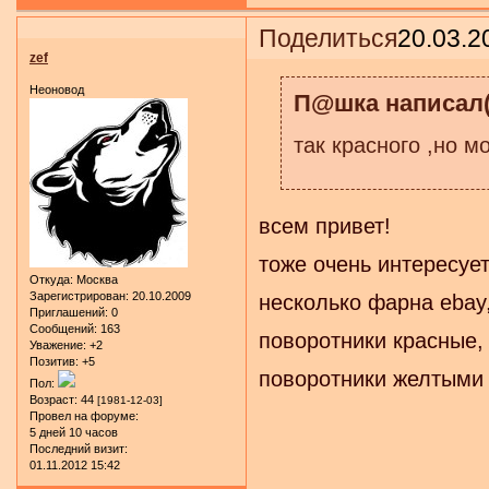
Поделиться
20.03.2
zef
Неоновод
П@шка написал(
так красного ,но м
всем привет!
тоже очень интересуе
Откуда:
Москва
Зарегистрирован
: 20.10.2009
несколько фарна ebay
Приглашений:
0
Сообщений:
163
поворотники красные,
Уважение:
+2
Позитив:
+5
поворотники желтыми 
Пол:
Возраст:
44
[1981-12-03]
Провел на форуме:
5 дней 10 часов
Последний визит:
01.11.2012 15:42