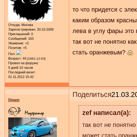
то что придется с эле
каким образом красны
Откуда:
Москва
Зарегистрирован
: 20.10.2009
лева в углу фары это 
Приглашений:
0
Сообщений:
163
так вот не понятно ка
Уважение:
+2
Позитив:
+5
стать оранжевым?
Пол:
Возраст:
44
[1981-12-03]
Провел на форуме:
5 дней 10 часов
Последний визит:
01.11.2012 15:42
Поделиться
21.03.2
Dinam
zef написал(а):
так вот не понятно
может стать оран