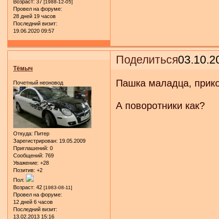
Возраст:
37
[1988-12-05]
Провел на форуме:
28 дней 19 часов
Последний визит:
19.06.2020 09:57
Поделиться
03.10.2
Тёмыч
Пашка маладца, прико
Почетный неоновод
А поворотники как?
Откуда:
Питер
Зарегистрирован
: 19.05.2009
Приглашений:
0
Сообщений:
769
Уважение:
+28
Позитив:
+2
Пол:
Возраст:
42
[1983-08-11]
Провел на форуме:
12 дней 6 часов
Последний визит:
13.02.2013 15:16