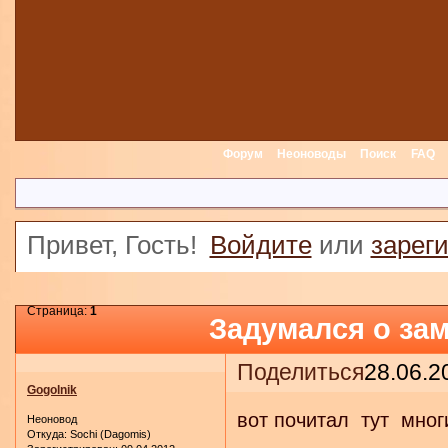
Форум
Неоноводы
Поиск
FAQ
Привет, Гость!
Войдите
или
зарег
Страница:
1
Задумался о за
Поделиться
28.06.2
Gogolnik
вот почитал тут мног
Неоновод
Откуда:
Sochi (Dagomis)