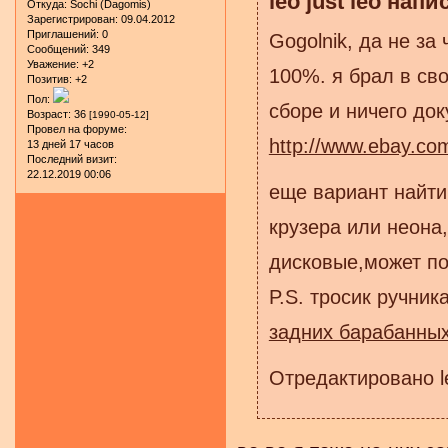
leo just leo напи
Откуда:
Sochi (Dagomis)
Зарегистрирован
: 09.04.2012
Приглашений:
0
Gogolnik, да не за
Сообщений:
349
Уважение:
+2
100%. я брал в сво
Позитив:
+2
Пол:
сборе и ничего док
Возраст:
36
[1990-05-12]
Провел на форуме:
http://www.ebay.
13 дней 17 часов
Последний визит:
22.12.2019 00:06
еще вариант найти
крузера или неона
дисковые,может по
P.S. тросик ручник
задних барабанных
Отредактировано le