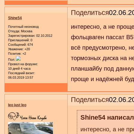
Поделиться
02.06.2
Shine54
интересно, а не проще
Почетный неоновод
Откуда:
Москва
Зарегистрирован
: 02.10.2012
фольцваген пассат B5?
Приглашений:
0
Сообщений:
674
всё предусмотрено, не
Уважение:
+20
Позитив:
+2
тормозных диска на не
Пол:
Провел на форуме:
планшайбу под данную 
10 дней 4 часа
Последний визит:
06.03.2019 13:57
проще и надёжней буд
Поделиться
02.06.2
leo just leo
Shine54 написал(
интересно, а не пр