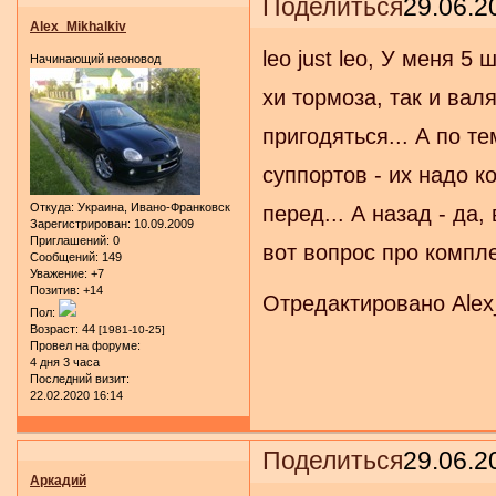
Поделиться
29.06.2
Alex_Mikhalkiv
leo just leo, У меня 
Начинающий неоновод
хи тормоза, так и вал
пригодяться... А по т
суппортов - их надо к
Откуда:
Украина, Ивано-Франковск
перед... А назад - да
Зарегистрирован
: 10.09.2009
Приглашений:
0
вот вопрос про компле
Сообщений:
149
Уважение:
+7
Позитив:
+14
Отредактировано Alex_
Пол:
Возраст:
44
[1981-10-25]
Провел на форуме:
4 дня 3 часа
Последний визит:
22.02.2020 16:14
Поделиться
29.06.2
Аркадий