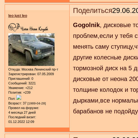
Поделиться
29.06.2
leo just leo
Gogolnik
, дисковые т
проблем,если у тебя с
менять саму ступицу,ч
другие колесные диск
тормозной диск на 5 д
Откуда:
Москва Ленинский пр-т
Зарегистрирован
: 07.05.2009
дисковые от неона 200
Приглашений:
0
Сообщений:
3221
Уважение:
+212
толщине колодок и тор
Позитив:
+239
Пол:
дырками,все нормальн
Возраст:
37
[1989-04-28]
Провел на форуме:
барабанов не подойду
4 месяца 27 дней
Последний визит:
01.12.2022 12:09