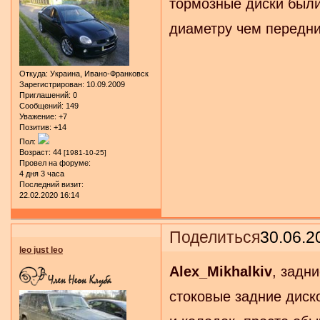
тормозные диски были
диаметру чем передни
Откуда:
Украина, Ивано-Франковск
Зарегистрирован
: 10.09.2009
Приглашений:
0
Сообщений:
149
Уважение:
+7
Позитив:
+14
Пол:
Возраст:
44
[1981-10-25]
Провел на форуме:
4 дня 3 часа
Последний визит:
22.02.2020 16:14
Поделиться
30.06.2
leo just leo
Alex_Mikhalkiv
, задн
стоковые задние диск