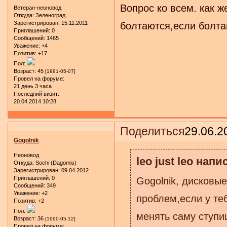
Вопрос ко всем. как ж
Ветеран-неоновод
Откуда:
Зеленоград
Зарегистрирован
: 15.11.2011
болтаются,если болта
Приглашений:
0
Сообщений:
1465
Уважение:
+4
Позитив:
+17
Пол:
Возраст:
45
[1981-05-07]
Провел на форуме:
21 день 3 часа
Последний визит:
20.04.2014 10:28
Поделиться
29.06.2
Gogolnik
Неоновод
leo just leo напи
Откуда:
Sochi (Dagomis)
Зарегистрирован
: 09.04.2012
Приглашений:
0
Gogolnik, дисковые
Сообщений:
349
Уважение:
+2
проблем,если у теб
Позитив:
+2
Пол:
менять саму ступиц
Возраст:
36
[1990-05-12]
Провел на форуме: