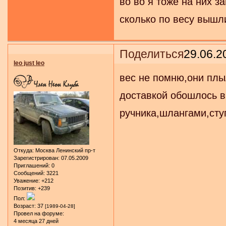
во во я тоже на них з
сколько по весу вышл
Поделиться
29.06.2
leo just leo
вес не помню,они плы
доставкой обошлось в
ручника,шлангами,ступ
Откуда:
Москва Ленинский пр-т
Зарегистрирован
: 07.05.2009
Приглашений:
0
Сообщений:
3221
Уважение:
+212
Позитив:
+239
Пол:
Возраст:
37
[1989-04-28]
Провел на форуме:
4 месяца 27 дней