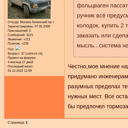
фольцваген пассат
ручник всё предус
Откуда:
Москва Ленинский пр-т
колодок, купить 2 
Зарегистрирован
: 07.05.2009
Приглашений:
0
заказать или сдела
Сообщений:
3221
Уважение:
+212
Позитив:
+239
мысль...система н
Пол:
Возраст:
37
[1989-04-28]
Провел на форуме:
4 месяца 27 дней
Честно,мое мнение на
Последний визит:
01.12.2022 12:09
придумано инженерами
разумных пределах те
нужных мест. Все оста
бы предпочел тормоза
Страница:
1