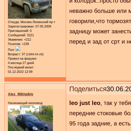
и колодок..просто обы
неважно больше или м
говорили,что тормозят
Откуда:
Москва Ленинский пр-т
Зарегистрирован
: 07.05.2009
задницу может занести
Приглашений:
0
Сообщений:
3221
Уважение:
+212
перед и зад от срт и н
Позитив:
+239
Пол:
Возраст:
37
[1989-04-28]
Провел на форуме:
4 месяца 27 дней
Последний визит:
01.12.2022 12:09
Поделиться
30.06.2
Alex_Mikhalkiv
leo just leo
, так у теб
Начинающий неоновод
передние стоковые бол
95 года задние, а ест