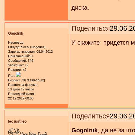
диска.
Поделиться
29.06.2
Gogolnik
И скажите придется м
Неоновод
Откуда:
Sochi (Dagomis)
Зарегистрирован
: 09.04.2012
Приглашений:
0
Сообщений:
349
Уважение:
+2
Позитив:
+2
Пол:
Возраст:
36
[1990-05-12]
Провел на форуме:
13 дней 17 часов
Последний визит:
22.12.2019 00:06
Поделиться
29.06.2
leo just leo
Gogolnik
, да не за чт