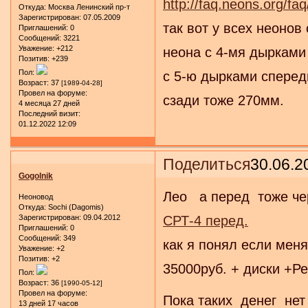
http://faq.neons.org/
Откуда:
Москва Ленинский пр-т
Зарегистрирован
: 07.05.2009
так вот у всех неоно
Приглашений:
0
Сообщений:
3221
Уважение:
+212
неона с 4-мя дырками
Позитив:
+239
Пол:
с 5-ю дырками спереди
Возраст:
37
[1989-04-28]
Провел на форуме:
сзади тоже 270мм.
4 месяца 27 дней
Последний визит:
01.12.2022 12:09
Поделиться
30.06.2
Gogolnik
Лео а перед тоже че
Неоновод
Откуда:
Sochi (Dagomis)
Зарегистрирован
: 09.04.2012
СРТ-4 перед.
Приглашений:
0
Сообщений:
349
как я понял если меня
Уважение:
+2
Позитив:
+2
35000руб. + диски +Ре
Пол:
Возраст:
36
[1990-05-12]
Провел на форуме:
Пока таких денег нет 
13 дней 17 часов