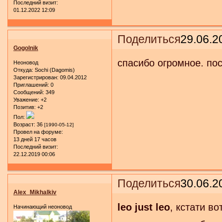
Последний визит:
01.12.2022 12:09
Поделиться
29.06.2
Gogolnik
спасибо огромное. по
Неоновод
Откуда:
Sochi (Dagomis)
Зарегистрирован
: 09.04.2012
Приглашений:
0
Сообщений:
349
Уважение:
+2
Позитив:
+2
Пол:
Возраст:
36
[1990-05-12]
Провел на форуме:
13 дней 17 часов
Последний визит:
22.12.2019 00:06
Поделиться
30.06.2
Alex_Mikhalkiv
leo just leo
, кстати в
Начинающий неоновод