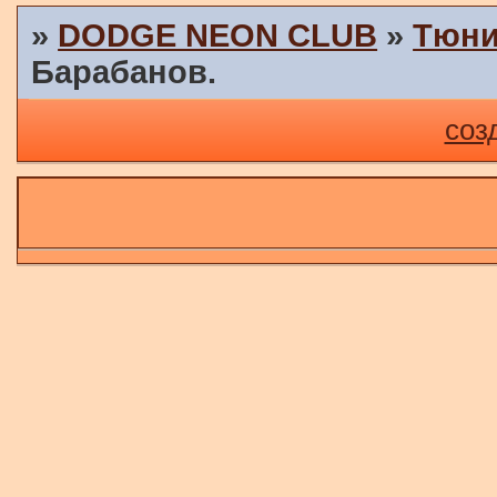
»
DODGE NEON CLUB
»
Тюни
Барабанов.
соз