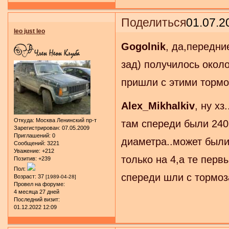
Поделиться
01.07.2
leo just leo
Gogolnik
, да,передни
зад) получилось около
пришли с этими тормоз
Alex_Mikhalkiv
, ну х
Откуда:
Москва Ленинский пр-т
там спереди были 240
Зарегистрирован
: 07.05.2009
Приглашений:
0
диаметра..может были
Сообщений:
3221
Уважение:
+212
только на 4,а те пер
Позитив:
+239
Пол:
спереди шли с тормоза
Возраст:
37
[1989-04-28]
Провел на форуме:
4 месяца 27 дней
Последний визит:
01.12.2022 12:09