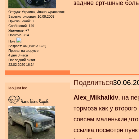
задние срт-шные бол
Откуда:
Украина, Ивано-Франковск
Зарегистрирован
: 10.09.2009
Приглашений:
0
Сообщений:
149
Уважение:
+7
Позитив:
+14
Пол:
Возраст:
44
[1981-10-25]
Провел на форуме:
4 дня 3 часа
Последний визит:
22.02.2020 16:14
Поделиться
30.06.2
leo just leo
Alex_Mikhalkiv
, на п
тормоза как у второго
совсем маленькие,что
ссылка,посмотри пункт