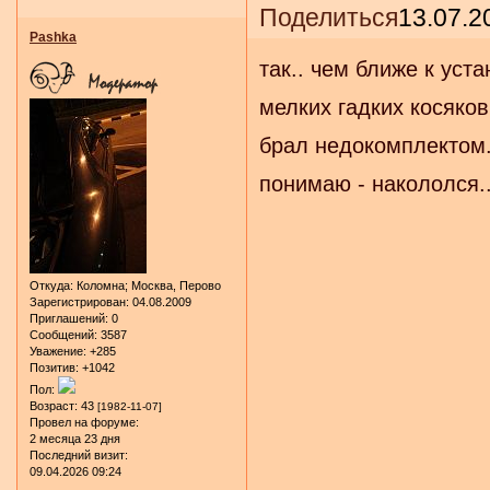
Поделиться
13.07.2
Pashka
так.. чем ближе к уст
мелких гадких косяков
брал недокомплектом.
понимаю - накололся..
Откуда:
Коломна; Москва, Перово
Зарегистрирован
: 04.08.2009
Приглашений:
0
Сообщений:
3587
Уважение:
+285
Позитив:
+1042
Пол:
Возраст:
43
[1982-11-07]
Провел на форуме:
2 месяца 23 дня
Последний визит:
09.04.2026 09:24