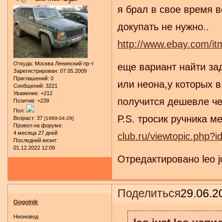
я брал в свое время в
докупать не нужно..
http://www.ebay.com
Откуда:
Москва Ленинский пр-т
еще вариант найти зад
Зарегистрирован
: 07.05.2009
Приглашений:
0
или неона,у которых 
Сообщений:
3221
Уважение:
+212
получится дешевле че
Позитив:
+239
Пол:
P.S. тросик ручника м
Возраст:
37
[1989-04-28]
Провел на форуме:
4 месяца 27 дней
club.ru/viewtopic.php?
Последний визит:
01.12.2022 12:09
Отредактировано leo ju
Поделиться
29.06.2
Gogolnik
Неоновод