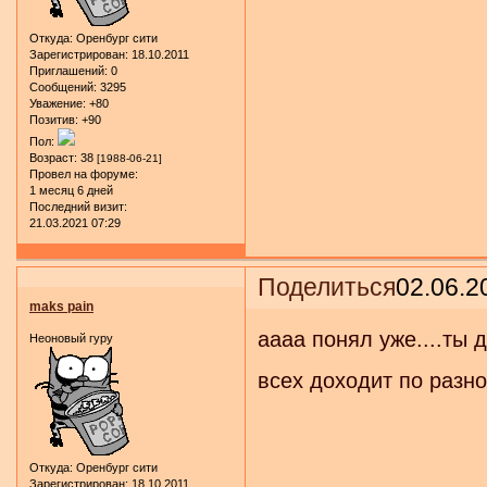
Откуда:
Оренбург сити
Зарегистрирован
: 18.10.2011
Приглашений:
0
Сообщений:
3295
Уважение:
+80
Позитив:
+90
Пол:
Возраст:
38
[1988-06-21]
Провел на форуме:
1 месяц 6 дней
Последний визит:
21.03.2021 07:29
Поделиться
02.06.2
maks pain
аааа понял уже....ты д
Неоновый гуру
всех доходит по разно
Откуда:
Оренбург сити
Зарегистрирован
: 18.10.2011