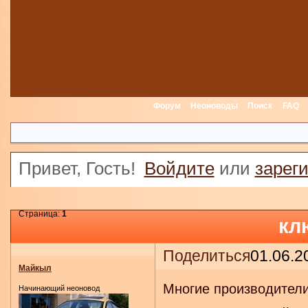
Форум
Неоноводы
Поиск
FAQ
Привет, Гость!
Войдите
или
зарег
Страница:
1
кл
Поделиться
01.06.2
Майкыл
Многие производители
Начинающий неоновод