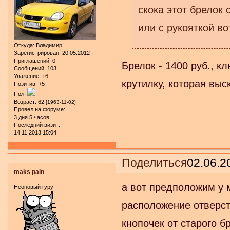
скока этот брелок 
или с рукояткой во
Откуда:
Владимир
Зарегистрирован
: 20.05.2012
Приглашений:
0
Брелок - 1400 руб., к
Сообщений:
103
Уважение:
+6
крутилку, которая выс
Позитив:
+5
Пол:
Возраст:
62
[1963-11-02]
Провел на форуме:
3 дня 5 часов
Последний визит:
14.11.2013 15:04
Поделиться
02.06.2
maks pain
а вот предположим у м
Неоновый гуру
расположение отверст
кнопочек от старого б