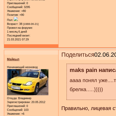
Приглашений:
0
Сообщений:
3295
Уважение:
+80
Позитив:
+90
Пол:
Возраст:
38
[1988-06-21]
Провел на форуме:
1 месяц 6 дней
Последний визит:
21.03.2021 07:29
Поделиться
02.06.2
Майкыл
Начинающий неоновод
maks pain написа
аааа понял уже....
брелка.....)))))
Откуда:
Владимир
Зарегистрирован
: 20.05.2012
Приглашений:
0
Правильно, лицевая с
Сообщений:
103
Уважение:
+6