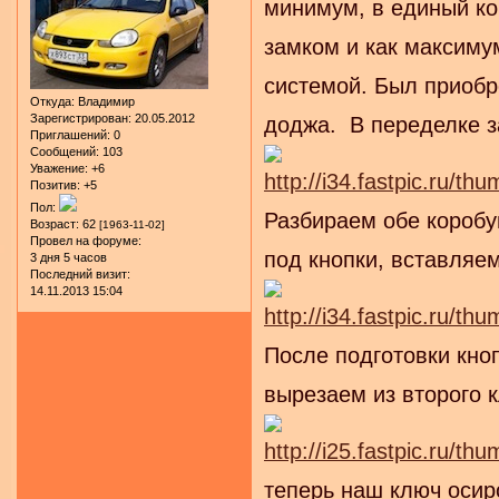
минимум, в единый к
замком и как максиму
системой. Был приобр
Откуда:
Владимир
Зарегистрирован
: 20.05.2012
доджа. В переделке з
Приглашений:
0
Сообщений:
103
Уважение:
+6
Позитив:
+5
Пол:
Разбираем обе коробуш
Возраст:
62
[1963-11-02]
Провел на форуме:
под кнопки, вставляе
3 дня 5 часов
Последний визит:
14.11.2013 15:04
После подготовки кнопо
вырезаем из второго 
теперь наш ключ оси