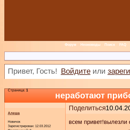
Форум
Неоноводы
Поиск
FAQ
Привет, Гость!
Войдите
или
зарег
Страница:
1
неработают приб
Поделиться
10.04.2
Алеша
всем привет!вылезли о
Новичок
Зарегистрирован
: 12.03.2012