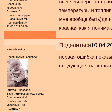
Приглашений:
0
вылезли перестал раб
Сообщений:
5
Уважение:
0
температуры и топлива
Позитив:
0
Провел на форуме:
мне вообще быть)да и
2 часа 36 минут
Последний визит:
12.06.2012 08:48
красная как я понима
Поделиться
10.04.2
Yaroslavskiy
первая ошибка показы
Продвинутый неоновод
следующие, насколько
Откуда:
Ярославль
Зарегистрирован
: 02.03.2012
Приглашений:
0
Сообщений:
567
Уважение:
+18
Позитив:
+7