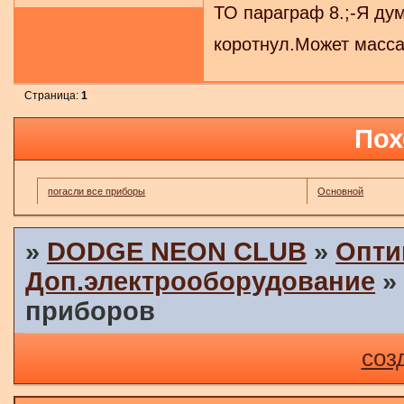
ТО параграф 8.;-Я ду
коротнул.Может масса
Страница:
1
Пох
погасли все приборы
Основной
»
DODGE NEON CLUB
»
Опти
Доп.электрооборудование
приборов
соз