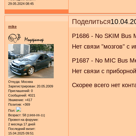
29.05.2024 08:45
Поделиться
10.04.2
mike
P1686 - No SKIM Bus 
Нет связи "мозгов" с
P1687 - No MIC Bus M
Нет связи с приборно
Откуда:
Москва
Скорее всего нет кон
Зарегистрирован
: 20.05.2009
Приглашений:
0
Сообщений:
4021
Уважение:
+417
Позитив:
+369
Пол:
Возраст:
58
[1968-06-11]
Провел на форуме:
2 месяца 17 дней
Последний визит:
15.04.2025 09:51