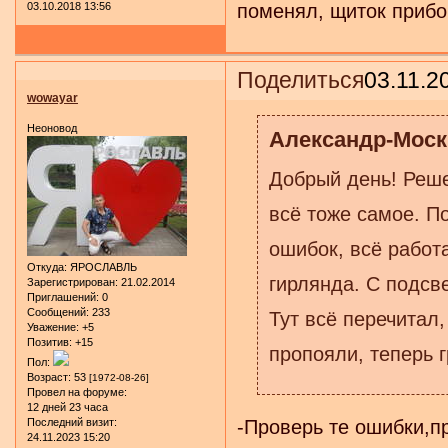
03.10.2018 13:56
поменял, щиток прибо
Поделиться
03.11.2
wowayar
Неоновод
Александр-Москв
Добрый день! Реш
всё тоже самое. П
ошибок, всё работа
Откуда:
ЯРОСЛАВЛЬ
гирлянда. С подсв
Зарегистрирован
: 21.02.2014
Приглашений:
0
Сообщений:
233
Тут всё перечитал
Уважение:
+5
Позитив:
+15
пропояли, теперь г
Пол:
Возраст:
53
[1972-08-26]
Провел на форуме:
12 дней 23 часа
Последний визит:
-Проверь те ошибки,п
24.11.2023 15:20