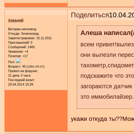
Поделиться
10.04.2
Аркадий
Ветеран-неоновод
Алеша написал(а
Откуда:
Зеленоград
Зарегистрирован
: 15.11.2011
Приглашений:
0
всем привет!вылезл
Сообщений:
1465
Уважение:
+4
они вылезли перес
Позитив:
+17
Пол:
тахометр,спидомет
Возраст:
45
[1981-05-07]
Провел на форуме:
подскажите что эт
21 день 3 часа
Последний визит:
20.04.2014 10:28
загораются датчик
это иммобилайзер.
укажи откуда ты??Мож