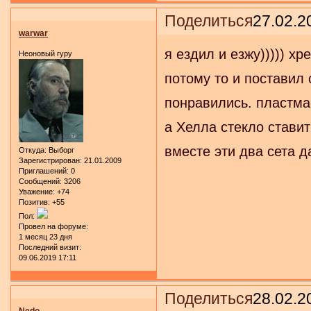
Поделиться
27.02.2
warwar
я ездил и езжу))))) хр
Неоновый гуру
потому то и поставил
понравились. пластма
а Хелла стекло ставит
вместе эти два сета 
Откуда:
Выборг
Зарегистрирован
: 21.01.2009
Приглашений:
0
Сообщений:
3206
Уважение:
+74
Позитив:
+55
Пол:
Провел на форуме:
1 месяц 23 дня
Последний визит:
09.06.2019 17:11
Поделиться
28.02.2
Nedo