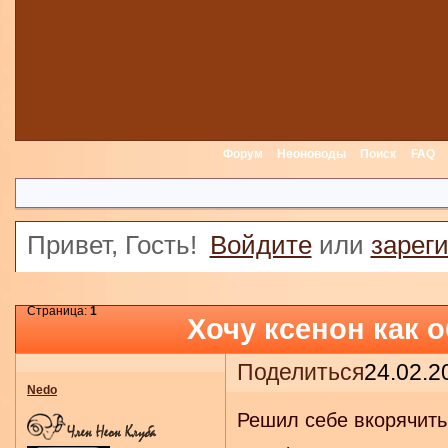
Форум
Неоноводы
Поиск
FAQ
Привет, Гость!
Войдите
или
зарег
Страница:
1
Хочу ксенон как 
Поделиться
24.02.2
Nedo
Решил себе вкорячить