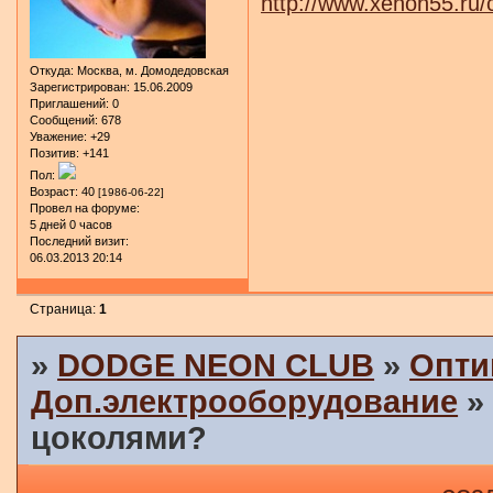
http://www.xenon55.ru/
Откуда:
Москва, м. Домодедовская
Зарегистрирован
: 15.06.2009
Приглашений:
0
Сообщений:
678
Уважение:
+29
Позитив:
+141
Пол:
Возраст:
40
[1986-06-22]
Провел на форуме:
5 дней 0 часов
Последний визит:
06.03.2013 20:14
Страница:
1
»
DODGE NEON CLUB
»
Опти
Доп.электрооборудование
цоколями?