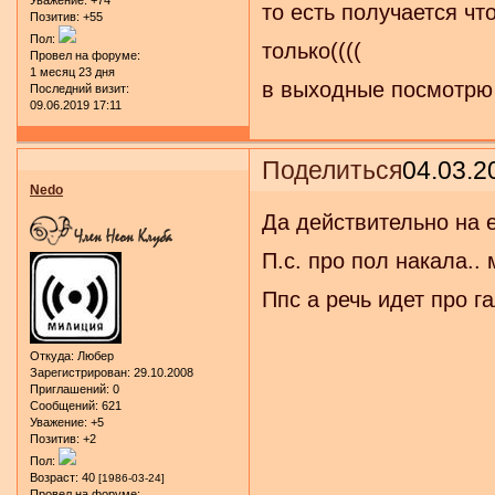
Уважение:
+74
то есть получается чт
Позитив:
+55
Пол:
только((((
Провел на форуме:
1 месяц 23 дня
в выходные посмотрю ч
Последний визит:
09.06.2019 17:11
Поделиться
04.03.2
Nedo
Да действительно на 
П.с. про пол накала.. 
Ппс а речь идет про г
Откуда:
Любер
Зарегистрирован
: 29.10.2008
Приглашений:
0
Сообщений:
621
Уважение:
+5
Позитив:
+2
Пол:
Возраст:
40
[1986-03-24]
Провел на форуме: