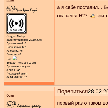
а я себе поставил...
оказался H27
зрите
Откуда:
Любер
Зарегистрирован
: 29.10.2008
Приглашений:
0
Сообщений:
621
Уважение:
+5
Позитив:
+2
Пол:
Возраст:
40
[1986-03-24]
Провел на форуме:
3 дня 1 час
Последний визит:
04.04.2017 00:07
Поделиться
28.02.2
Оуэн
первый раз о таком цо