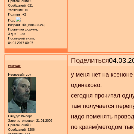
Приглашений:
0
Сообщений:
621
Уважение:
+5
Позитив:
+2
Пол:
Возраст:
40
[1986-03-24]
Провел на форуме:
3 дня 1 час
Последний визит:
04.04.2017 00:07
Поделиться
04.03.2
warwar
у меня нет на ксеноне
Неоновый гуру
одинаково.
сегодня прочитал одну
там получается переп
надо поменять провод
Откуда:
Выборг
Зарегистрирован
: 21.01.2009
Приглашений:
0
по краям(методом тык
Сообщений:
3206