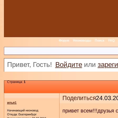
Форум
Неоноводы
Поиск
FAQ
Привет, Гость!
Войдите
или
зарег
Страница:
1
Поделиться
24.03.2
илья1
привет всем!!!друзья 
Начинающий неоновод
Откуда:
Екатеринбург