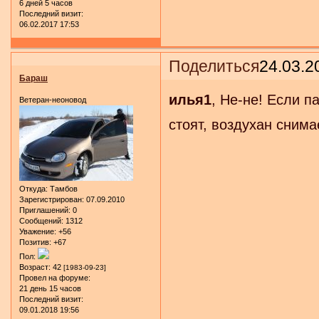
6 дней 5 часов
Последний визит:
06.02.2017 17:53
Поделиться
24.03.2
Бараш
илья1
, Не-не! Если п
Ветеран-неоновод
стоят, воздухан снима
Откуда:
Тамбов
Зарегистрирован
: 07.09.2010
Приглашений:
0
Сообщений:
1312
Уважение:
+56
Позитив:
+67
Пол:
Возраст:
42
[1983-09-23]
Провел на форуме:
21 день 15 часов
Последний визит:
09.01.2018 19:56