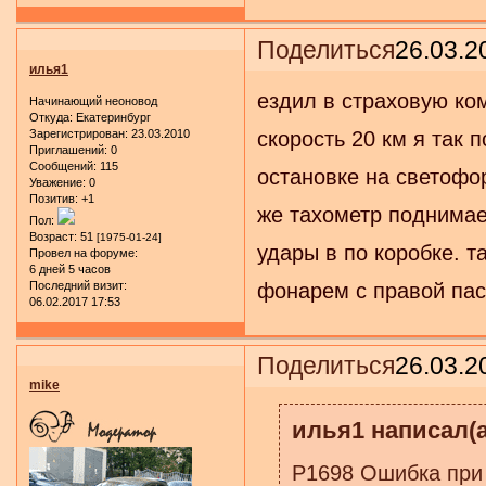
Поделиться
26.03.2
илья1
ездил в страховую ко
Начинающий неоновод
Откуда:
Екатеринбург
Зарегистрирован
: 23.03.2010
скорость 20 км я так 
Приглашений:
0
Сообщений:
115
остановке на светофо
Уважение:
0
Позитив:
+1
же тахометр поднимае
Пол:
Возраст:
51
[1975-01-24]
удары в по коробке. т
Провел на форуме:
6 дней 5 часов
Последний визит:
фонарем с правой пас
06.02.2017 17:53
Поделиться
26.03.2
mike
илья1 написал(а
P1698 Ошибка при 