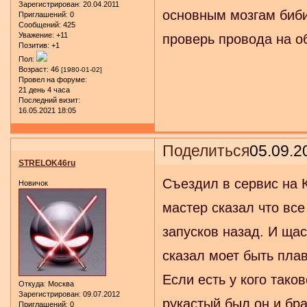
Зарегистрирован
: 20.04.2011
основным мозгам биби
Приглашений:
0
Сообщений:
425
Уважение:
+11
проверь провода на о
Позитив:
+1
Пол:
Возраст:
46
[1980-01-02]
Провел на форуме:
21 день 4 часа
Последний визит:
16.05.2021 18:05
Поделиться
05.09.2
STRELOK46ru
Съездил в сервис на К
Новичок
мастер сказал что вс
запусков назад. И ща
сказал моет быть пла
Если есть у кого тако
Откуда:
Москва
Зарегистрирован
: 09.07.2012
рукастый был он и бра
Приглашений:
0