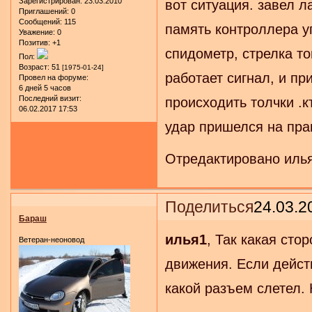
Зарегистрирован
: 23.03.2010
вот ситуация. завел 
Приглашений:
0
Сообщений:
115
память контроллера у
Уважение:
0
Позитив:
+1
спидометр, стрелка то
Пол:
Возраст:
51
[1975-01-24]
работает сигнал, и пр
Провел на форуме:
6 дней 5 часов
Последний визит:
происходить толчки .к
06.02.2017 17:53
удар пришелся на пра
Отредактировано илья
Поделиться
24.03.2
Бараш
илья1
, Так какая сто
Ветеран-неоновод
движения. Если дейст
какой разъем слетел. 