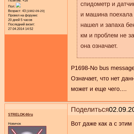
Позитив:
+16
спидометр и датчи
Пол:
Возраст:
43
[1982-09-20]
и машина поехала к
Провел на форуме:
20 дней 5 часов
нашел и запаха бе
Последний визит:
27.04.2014 14:52
км и проблем не з
она означает.
P1698-No bus message 
Означает, что нет дан
может и еще чего....
Поделиться
02.09.2
STRELOK46ru
Вот даже как а с этим
Новичок