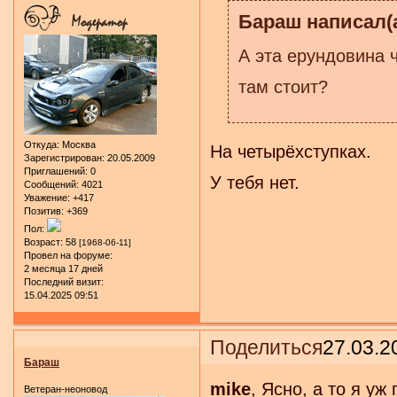
Бараш написал(а
А эта ерундовина 
там стоит?
Откуда:
Москва
На четырёхступках.
Зарегистрирован
: 20.05.2009
Приглашений:
0
У тебя нет.
Сообщений:
4021
Уважение:
+417
Позитив:
+369
Пол:
Возраст:
58
[1968-06-11]
Провел на форуме:
2 месяца 17 дней
Последний визит:
15.04.2025 09:51
Поделиться
27.03.2
Бараш
mike
, Ясно, а то я уж
Ветеран-неоновод