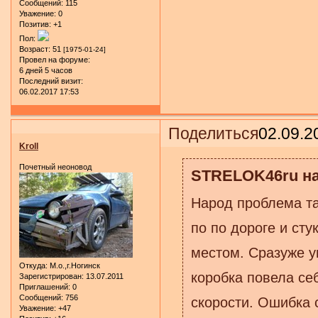
Сообщений:
115
Уважение:
0
Позитив:
+1
Пол:
Возраст:
51
[1975-01-24]
Провел на форуме:
6 дней 5 часов
Последний визит:
06.02.2017 17:53
Поделиться
02.09.2
Kroll
Почетный неоновод
STRELOK46ru на
Народ проблема та
по по дороге и ст
местом. Сразуже у
Откуда:
М.о.,г.Ногинск
коробка повела се
Зарегистрирован
: 13.07.2011
Приглашений:
0
Сообщений:
756
скорости. Ошибка 
Уважение:
+47