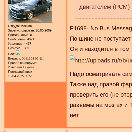
двигателем (PCM)
Откуда:
Москва
P1698- No Bus Message
Зарегистрирован
: 20.05.2009
Приглашений:
0
По шине не поступает 
Сообщений:
4021
Уважение:
+417
Он и находится в том 
Позитив:
+369
Пол:
Возраст:
58
[1968-06-11]
Провел на форуме:
2 месяца 17 дней
Последний визит:
Надо осматривать сам
15.04.2025 09:51
Также над правой фар
проверить его (не ото
разъёмы на мозгах и T
нет.