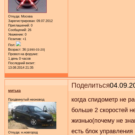
Откуда:
Москва
Зарегистрирован
: 09.07.2012
Приглашений:
0
Сообщений:
26
Уважение:
0
Позитив:
+1
Пол:
Возраст:
36
[1990-03-20]
Провел на форуме:
1 день 0 часов
Последний визит:
13.08.2014 21:35
Поделиться
04.09.2
митька
когда спидометр не ра
Продвинутый неоновод
больше 2 скоростей н
жизнью(почему не зна
есть блок управления 
Откуда:
н.новгород