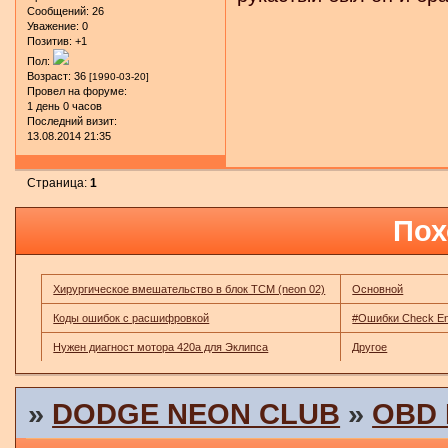
Сообщений:
26
Уважение:
0
Позитив:
+1
Пол:
Возраст:
36
[1990-03-20]
Провел на форуме:
1 день 0 часов
Последний визит:
13.08.2014 21:35
Страница:
1
Пох
Хирургическое вмешательство в блок TCM (neon 02)
Основной
Коды ошибок с расшифровкой
#Ошибки Check En
Нужен диагност мотора 420а для Эклипса
Другое
»
DODGE NEON CLUB
»
OBD I