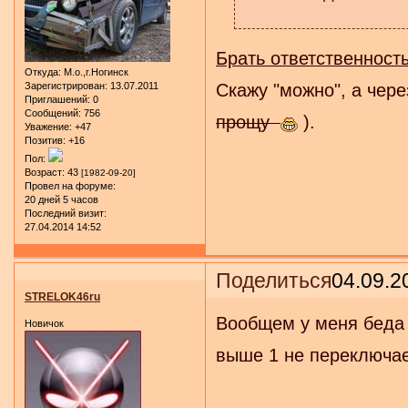
Брать ответственность
Откуда:
М.о.,г.Ногинск
Зарегистрирован
: 13.07.2011
Скажу "можно", а чере
Приглашений:
0
Сообщений:
756
прощу
).
Уважение:
+47
Позитив:
+16
Пол:
Возраст:
43
[1982-09-20]
Провел на форуме:
20 дней 5 часов
Последний визит:
27.04.2014 14:52
Поделиться
04.09.2
STRELOK46ru
Вообщем у меня беда 
Новичок
выше 1 не переключает