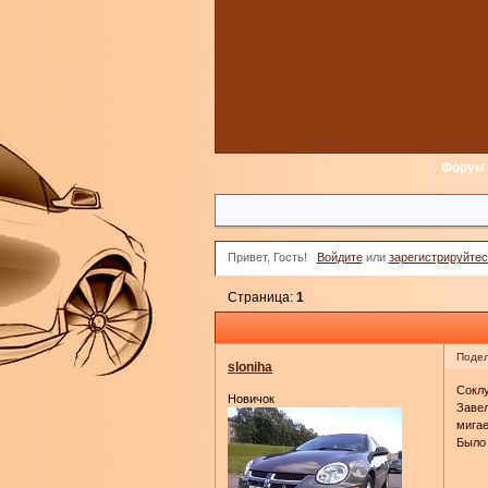
Форум
Привет, Гость!
Войдите
или
зарегистрируйтес
Страница:
1
Подел
sloniha
Соклу
Новичок
Завел
мигае
Было 