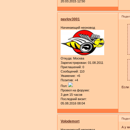
20.03.2015 12:50
Подел
pavlov3001
Начинающий неоновод
Откуда:
Москва
Зарегистрирован
: 01.08.2011
Приглашений:
0
Сообщений:
110
Уважение:
+6
Позитив:
+4
Пол:
Если 
Провел на форуме:
3 дня 15 часов
Последний визит:
05.08.2016 08:04
Подел
Volodemort
А у м
Начинающий неоновод