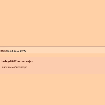
иться
08.02.2012 18:03
harley-0207 написал(а):
начек иммобилайзера