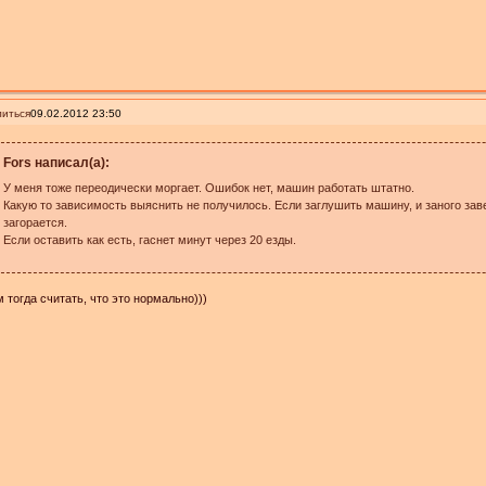
иться
09.02.2012 23:50
Fors написал(а):
У меня тоже переодически моргает. Ошибок нет, машин работать штатно.
Какую то зависимость выяснить не получилось. Если заглушить машину, и заного зав
загорается.
Если оставить как есть, гаснет минут через 20 езды.
 тогда считать, что это нормально)))