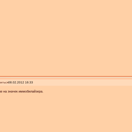
иться
08.02.2012 16:33
е на значек иммобилайзера.