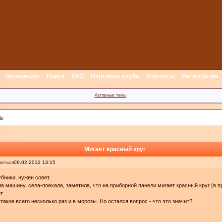
Неоноводы
Поиск
FAQ
Партнеры клуба
Контакты
Регистрация
Активные темы
ь
.
Мигает красный круг
иться
08.02.2012 13:15
бники, нужен совет.
а машину, села-поехала, заметила, что на приборной панели мигает красный круг (в п
т.
такое всего несколько раз и в морозы. Но остался вопрос - что это значит?