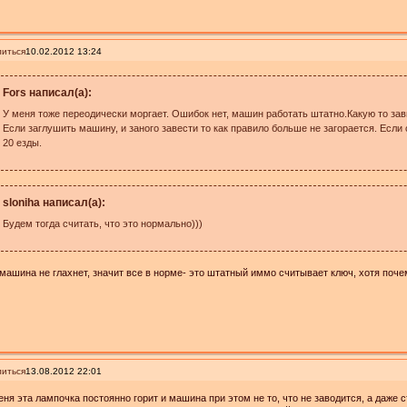
иться
10.02.2012 13:24
Fors написал(а):
У меня тоже переодически моргает. Ошибок нет, машин работать штатно.Какую то за
Если заглушить машину, и заного завести то как правило больше не загорается. Если 
20 езды.
sloniha написал(а):
Будем тогда считать, что это нормально)))
машина не глахнет, значит все в норме- это штатный иммо считывает ключ, хотя почем
иться
13.08.2012 22:01
еня эта лампочка постоянно горит и машина при этом не то, что не заводится, а даже ст