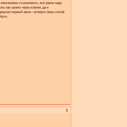
м невозможно съэкономить, всё равно надо
ть как залить через клапан, да и
 приучил первый закон -четверть бака считай
обусе.
9