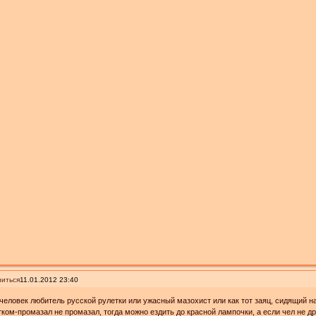
иться
11.01.2012 23:40
человек любитель русской рулетки или ужасный мазохист или как тот заяц, сидящий н
ком-промазал не промазал, тогда можно ездить до красной лампочки, а если чел не др