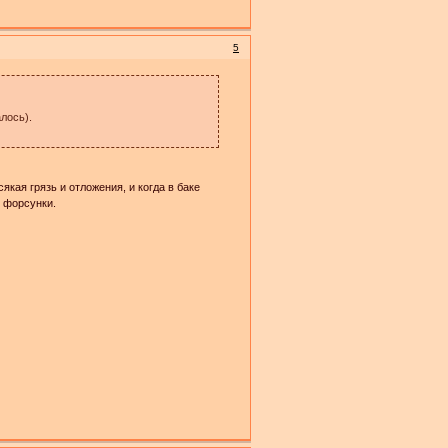
5
лось).
якая грязь и отложения, и когда в баке
я форсунки.