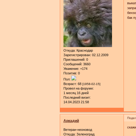
выкат
запра
бензо
бак п
Откуда:
Краснодар
Зарегистрирован
: 02.12.2009
Приглашений:
0
Сообщений:
3660
Уважение:
+174
Позитив:
0
Пол:
Возраст:
68
[1958-02-15]
Провел на форуме:
1 месяц 16 дней
Последний визит:
14.04.2023 21:58
Подел
Аркадий
скажи
Ветеран-неоновод
Откуда:
Зеленоград