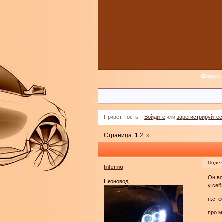
Форум
Привет, Гость!
Войдите
или
зарегистрируйтес
Страница:
1
2
»
Подел
lnferno
Он во
Неоновод
у себ
п.с. 
про м