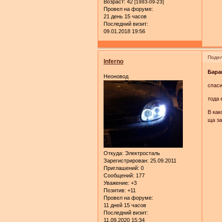
Возраст:
42
[1983-09-23]
Провел на форуме:
21 день 15 часов
Последний визит:
09.01.2018 19:56
Подел
lnferno
Бара
Неоновод
спаси
тода 
В как
ща за
Откуда:
Электросталь
Зарегистрирован
: 25.09.2011
Приглашений:
0
Сообщений:
177
Уважение:
+3
Позитив:
+11
Провел на форуме:
11 дней 15 часов
Последний визит:
11.09.2020 15:34