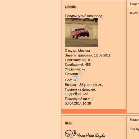
Подел
zilonis
я как
Продвинутый неоновод
Откуда:
Москва
Зарегистрирован
: 12.09.2011
Приглашений:
0
Сообщений:
455
Уважение:
+7
Позитив:
-1
Пол:
Возраст:
38
[1988-06-26]
Провел на форуме:
15 дней 21 час
Последний визит:
08.04.2014 14:38
Подел
m.di
так л