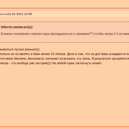
иться
11.01.2012 14:59
lnferno написал(а):
В каком положении стрелки пора призадуматься о заправке?? (чтобы литра 2-3 остава
мываться лучше раньше))).
ельно не оставлять в баке менее 10 литров. Дело в том, что на дне бака осаждается вс
тся мало бензина, бензонасос начинает всасывать эту грязь. В результате засоряютс
 литра - это вообще уже экстрим))) На любой горке заглохнуть может.