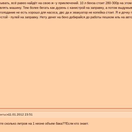
ывать, всё равео найдёт на свою ж--у приключений. 10 л бенза стоит 280-300р на это
влять машину. Тем более бегать как дурень с канистрой на заправку, а потом выдумыва
голодание не есть хорошо для насоса, двс да и эвакуатор не копейка стоит. Я и дочку
устой - пулей на заправку. Нету денег на бенз добирайся до работы пешком иль на авт
иться
11.01.2012 23:51
те сколько литров на 1 неоне объем бака??Если кто знает.