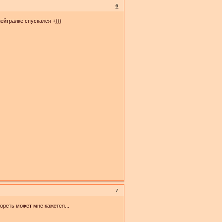
6
нейтралке спускался +)))
7
ореть может мне кажется...