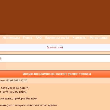
Неоноводы
Поиск
FAQ
Партнеры клуба
Контакты
Регистрация
Активные темы
ь
.
Индикатор (лампочка) низкого уровня топлива
иться
11.01.2012 13:26
 всех машинах есть ??
я че то не могу найти.
если важно, приборка без тахо.
игать уже в мануале почитал.полезно однако.