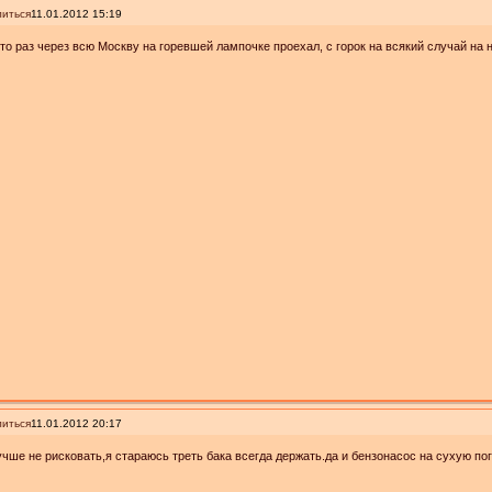
иться
11.01.2012 15:19
-то раз через всю Москву на горевшей лампочке проехал, с горок на всякий случай на 
иться
11.01.2012 20:17
учше не рисковать,я стараюсь треть бака всегда держать.да и бензонасос на сухую пог