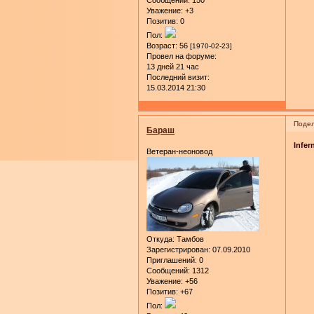
Уважение:
+3
Позитив:
0
Пол:
Возраст:
56
[1970-02-23]
Провел на форуме:
13 дней 21 час
Последний визит:
15.03.2014 21:30
Подел
Бараш
lnfer
Ветеран-неоновод
Откуда:
Тамбов
Зарегистрирован
: 07.09.2010
Приглашений:
0
Сообщений:
1312
Уважение:
+56
Позитив:
+67
Пол: