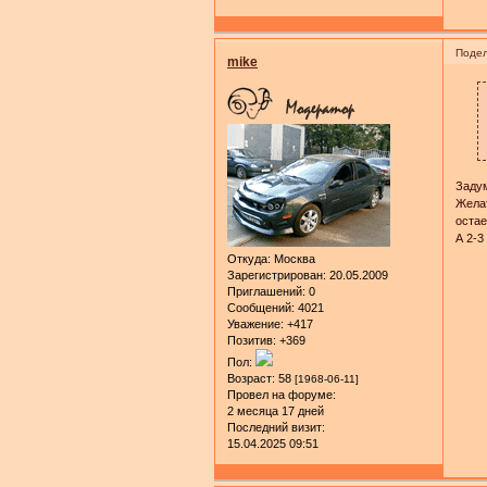
Подел
mike
Заду
Желат
остае
А 2-3
Откуда:
Москва
Зарегистрирован
: 20.05.2009
Приглашений:
0
Сообщений:
4021
Уважение:
+417
Позитив:
+369
Пол:
Возраст:
58
[1968-06-11]
Провел на форуме:
2 месяца 17 дней
Последний визит:
15.04.2025 09:51