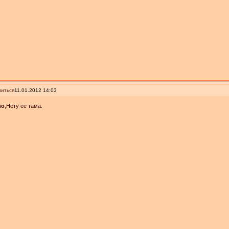
иться
11.01.2012 14:03
no
,Нету ее тама.