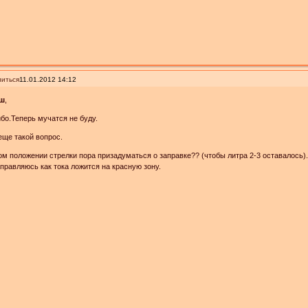
иться
11.01.2012 14:12
ш
,
бо.Теперь мучатся не буду.
еще такой вопрос.
ом положении стрелки пора призадуматься о заправке?? (чтобы литра 2-3 оставалось)
правляюсь как тока ложится на красную зону.