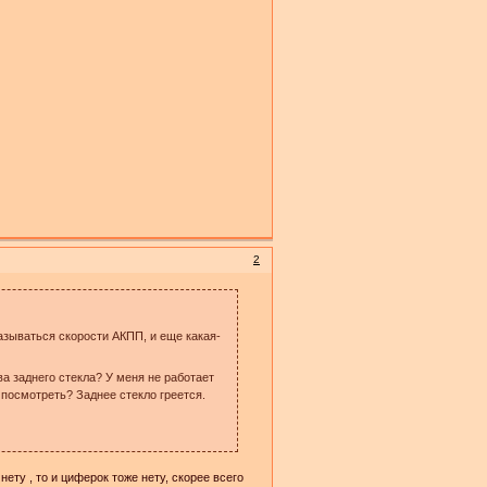
2
азываться скорости АКПП, и еще какая-
ва заднего стекла? У меня не работает
 посмотреть? Заднее стекло греется.
нету , то и циферок тоже нету, скорее всего