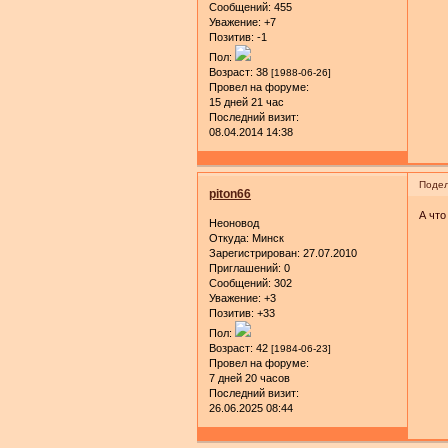
Сообщений:
455
Уважение:
+7
Позитив:
-1
Пол:
Возраст:
38
[1988-06-26]
Провел на форуме:
15 дней 21 час
Последний визит:
08.04.2014 14:38
Подел
piton66
А что
Неоновод
Откуда:
Минск
Зарегистрирован
: 27.07.2010
Приглашений:
0
Сообщений:
302
Уважение:
+3
Позитив:
+33
Пол:
Возраст:
42
[1984-06-23]
Провел на форуме:
7 дней 20 часов
Последний визит:
26.06.2025 08:44