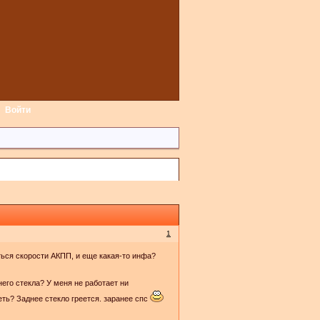
Войти
1
ься скорости АКПП, и еще какая-то инфа?
него стекла? У меня не работает ни
еть? Заднее стекло греется. заранее спс