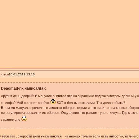
иться
10.01.2012 13:10
Deadmad-nk написал(а):
Друзья день добрый! В мануале вычитал что на экранчике под тахометром должны ук
то инфа? Мой не горит вообче
SXT с белыми шкалами. Так должно быть?
В том же мануале прочел что имеется обогрев зеркал и что висит он на кнопке обогре
ни регулировка зеркал ни их обогрев. Ощущение что разьем тупо откинут... Где можно
заранее спс
 тебе так , скорости акпп указываются , на неонах только если есть автостик, если его 