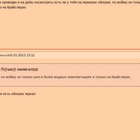
в проводке и на добы посмотреть есть ли у тебя на зеркалах обогрев, по мойму он то
о на Крайслерах.
иться
10.01.2012 13:11
П@шк@ написал(а):
по мойму он только шел в более модных комплектациях и только на Крайслерах.
я есть обогрев зеркал