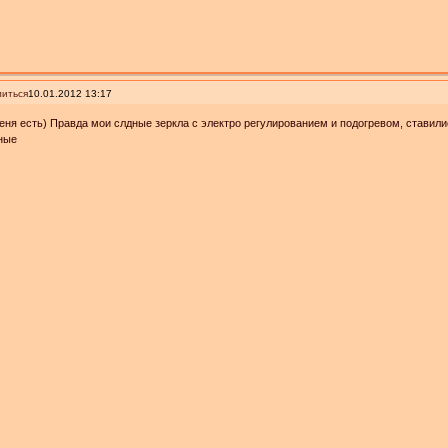
иться
10.01.2012 13:17
еня есть) Правда мои слдные зеркла с электро регулированием и подогревом, ставилис
ные