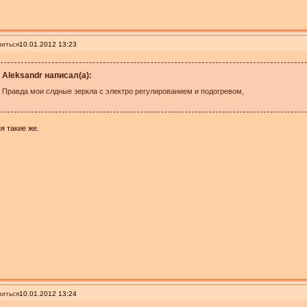
иться
10.01.2012 13:23
Aleksandr написал(а):
Правда мои слдные зеркла с электро регулированием и подогревом,
я такие же.
иться
10.01.2012 13:24