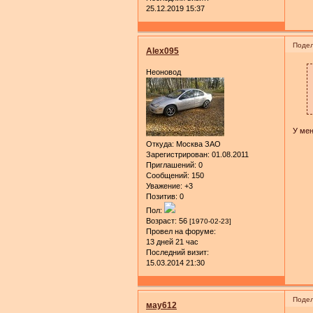
25.12.2019 15:37
Подел
Alex095
Неоновод
У мен
Откуда:
Москва ЗАО
Зарегистрирован
: 01.08.2011
Приглашений:
0
Сообщений:
150
Уважение:
+3
Позитив:
0
Пол:
Возраст:
56
[1970-02-23]
Провел на форуме:
13 дней 21 час
Последний визит:
15.03.2014 21:30
Подел
мау612