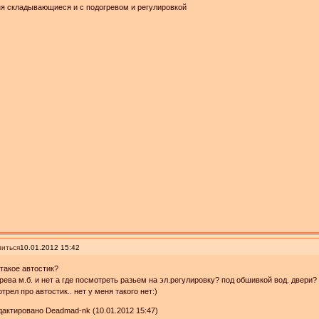
я складывающиеся и с подогревом и регулировкой
иться
10.01.2012 15:42
 такое автостик?
рева м.б. и нет а где посмотреть разьем на эл.регулировку? под обшивкой вод. двери?
трел про автостик.. нет у меня такого нет:)
актировано Deadmad-nk (10.01.2012 15:47)