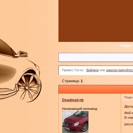
Форум
Привет, Гость!
Войдите
или
зарегистрируйтес
Страница:
1
Подел
Deadmad-nk
Друзь
Начинающий неоновод
Мой н
В том
регул