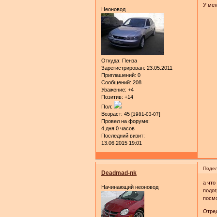
У мен
Неоновод
Откуда:
Пенза
Зарегистрирован
: 23.05.2011
Приглашений:
0
Сообщений:
208
Уважение:
+4
Позитив:
+14
Пол:
Возраст:
45
[1981-03-07]
Провел на форуме:
4 дня 0 часов
Последний визит:
13.06.2015 19:01
Подел
Deadmad-nk
а что
Начинающий неоновод
подог
посмо
Отред