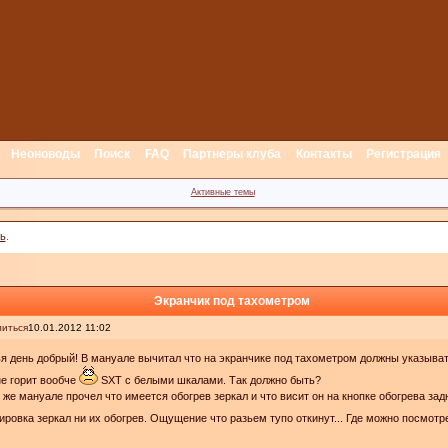
Неоноводы
Поиск
FAQ
Партнеры клуба
Контакты
Регистрация
Активные темы
ь
.
Экранчик под тахометром
иться
10.01.2012 11:02
я день добрый! В мануале вычитал что на экранчике под тахометром должны указыват
е горит вообче
SXT с белыми шкалами. Так должно быть?
 же мануале прочел что имеется обогрев зеркал и что висит он на кнопке обогрева зад
ировка зеркал ни их обогрев. Ощущение что разьем тупо откинут... Где можно посмотр