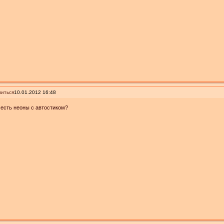
иться
10.01.2012 16:48
 есть неоны с автостиком?