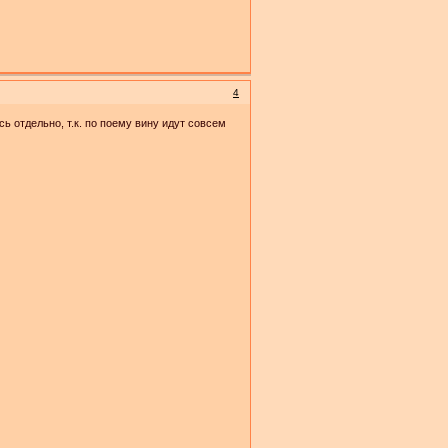
4
ь отдельно, т.к. по поему вину идут совсем