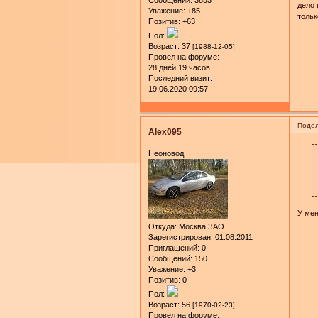
дело 
Уважение:
+85
тольк
Позитив:
+63
Пол:
Возраст:
37
[1988-12-05]
Провел на форуме:
28 дней 19 часов
Последний визит:
19.06.2020 09:57
Подел
Alex095
Неоновод
У мен
Откуда:
Москва ЗАО
Зарегистрирован
: 01.08.2011
Приглашений:
0
Сообщений:
150
Уважение:
+3
Позитив:
0
Пол:
Возраст:
56
[1970-02-23]
Провел на форуме: