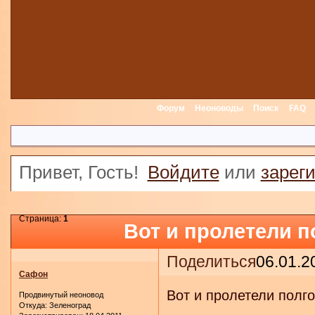
Форум
Неоноводы
Поиск
FAQ
Привет, Гость!
Войдите
или
зарег
Страница:
1
Вот и пролетели по
Поделиться
06.01.2
Сафон
Вот и пролетели полго
Продвинутый неоновод
Откуда:
Зеленоград