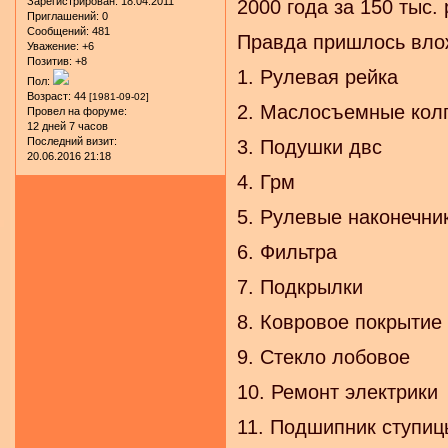
Зарегистрирован
: 18.04.2011
2000 года за 150 тыс.
Приглашений:
0
Сообщений:
481
Правда пришлось влож
Уважение:
+6
Позитив:
+8
1. Рулевая рейка
Пол:
Возраст:
44
[1981-09-02]
2. Маслосъемные кол
Провел на форуме:
12 дней 7 часов
Последний визит:
3. Подушки двс
20.06.2016 21:18
4. Грм
5. Рулевые наконечни
6. Фильтра
7. Подкрылки
8. Ковровое покрытие 
9. Стекло лобовое
10. Ремонт электрики
11. Подшипник ступиц