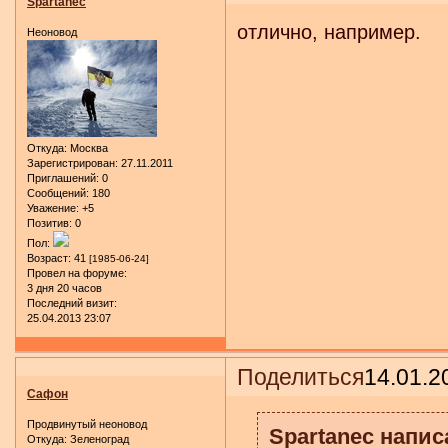
Spartanec
отлично, например.
Неоновод
Откуда:
Москва
Зарегистрирован
: 27.11.2011
Приглашений:
0
Сообщений:
180
Уважение:
+5
Позитив:
0
Пол:
Возраст:
41
[1985-06-24]
Провел на форуме:
3 дня 20 часов
Последний визит:
25.04.2013 23:07
Поделиться
14.01.2
Сафон
Продвинутый неоновод
Spartanec написа
Откуда:
Зеленоград