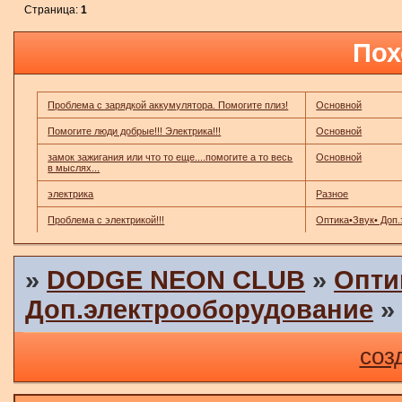
Страница:
1
Пох
Проблема с зарядкой аккумулятора. Помогите плиз!
Основной
Помогите люди добрые!!! Электрика!!!
Основной
замок зажигания или что то еще....помогите а то весь
Основной
в мыслях...
электрика
Разное
Проблема с электрикой!!!
Оптика•Звук• Доп
»
DODGE NEON CLUB
»
Опти
Доп.электрооборудование
соз