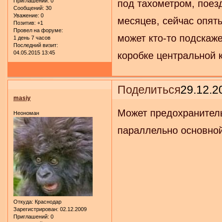
Приглашений:
0
под тахометром, поез
Сообщений:
30
Уважение:
0
месяцев, сейчас опят
Позитив:
+1
Провел на форуме:
может кто-то подскаже
1 день 7 часов
Последний визит:
04.05.2015 13:45
коробке центральной к
Поделиться
29.12.2
masiy
Может предохранитель
Неономан
параллельно основной
Откуда:
Краснодар
Зарегистрирован
: 02.12.2009
Приглашений:
0