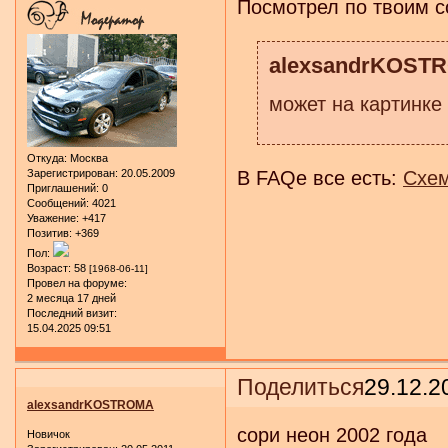
Посмотрел по твоим с
alexsandrKOSTR
может на картинке 
Откуда:
Москва
В FAQе все есть:
Схем
Зарегистрирован
: 20.05.2009
Приглашений:
0
Сообщений:
4021
Уважение:
+417
Позитив:
+369
Пол:
Возраст:
58
[1968-06-11]
Провел на форуме:
2 месяца 17 дней
Последний визит:
15.04.2025 09:51
Поделиться
29.12.2
alexsandrKOSTROMA
сори неон 2002 года
Новичок