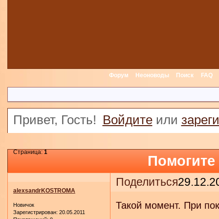
Форум
Неоноводы
Поиск
FAQ
Привет, Гость!
Войдите
или
зарег
Страница:
1
Помогите
Поделиться
29.12.2
alexsandrKOSTROMA
Такой момент. При пок
Новичок
Зарегистрирован
: 20.05.2011