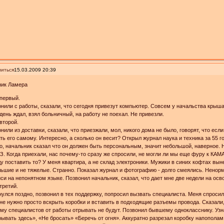
иться
15.03.2009 20:39
ник Ламера
первый.
нили с работы, сказали, что сегодня привезут компьютер. Совсем у начальства крыш
день ждал, взял больничный, на работу не поехал. Не привезли.
второй.
нили из доставки, сказали, что приезжали, мол, никого дома не было, говорят, что есл
ть его самому. Интересно, а сколько он весит? Открыл журнал наука и техника за 55 г
о, начальник сказал что он должен быть персональным, значит небольшой, наверное. Н
. Когда приехали, нас почему-то сразу же спросили, не могли ли мы еще фуру к КАМА
у поставить то? У меня квартира, а не склад электроники. Мужики в синих кофтах вын
ьшие и не тяжелые. Странно. Показал журнал и фотографию - долго смеялись. Ненорм
си на непонятном языке. Позвонил начальник, сказал, что дает мне две недели на осв
третий.
улся поздно, позвонил в тех поддержку, попросил вызвать специалиста. Меня спросил
не нужно просто вскрыть коробки и вставить в подходящие разъемы провода. Сказали, 
му специалистов от работы отрывать не будут. Позвонил бывшему однокласснику. Узна
ывать здесь», «Не бросать» «Беречь от огня». Аккуратно разрезал коробку напопола