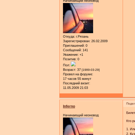
Начинающий неоновод
Откуда:
г.Рязань
Зарегистрирован
: 26.02.2009
Приглашений:
0
Сообщений:
141
Уважение:
+1
Позитив:
0
Пол:
Возраст:
37
[1989-03-29]
Провел на форуме:
17 часов 55 минут
Последний визит:
11.05.2009 21:03
Подел
Inferno
Биле
Начинающий неоновод
Кто р
1. Ил
2. Ку