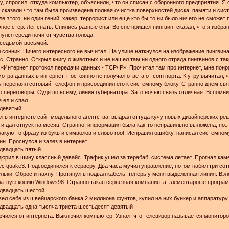
у, спросил, откуда компьютер, объяснили, что он списан с оборонного предприятия. Я 
 сказали что там была произведена полная очистка поверхностей диска, памяти и си
ле этого, ни один гений, хакер, террорист или еще кто бы то ни было ничего не сможет
ное стер. Лег спать. Снились разные сны. Во сне пришел пингвин, сказал, что я избра
улся среди ночи от чувства голода.
 седьмой-восьмой.
 сонник. Ничего интересного не вычитал. На улице наткнулся на изображение пингвина
с. Странно. Открыл книгу о животных и не нашел там ни одного отряда пингвинов с та
 «Интернет протокол передачи данных - TCP/IP». Прочитал там про интернет, мне пон
отра данных в интернет. Постоянно не получал ответа от com порта. К утру вычитал,
у перепаял сотовый телефон и присоединил его к системному блоку. Странно днем свя
о переговоры. Судя по всему, линия губернатора. Зато ночью связь отличная. Вспомни
 ел и спал.
девятый.
 в интернете сайт модельного агентства, выдрал оттуда кучу новых дизайнерских реш
 и дал отпуск на месяц. Странно, информация была как-то неправильно выложена, поэто
какую-то фразу из букв и символов и слово root. Исправил ошибку, написал системно
ин. Проснулся и залез в интернет.
двадцать пятый.
юрил в шину классный девайс. Трафик ушел за терабаб, система летает. Прогнал каме
с quake3. Подсоединился к серверу. Два часа мучил управление, потом набил три сот
льки. Оброс и пахну. Протянул в подвал кабель, теперь у меня выделенная линия. Вз
атную копию Windows98. Странно такая серьезная компания, а элементарные програм
двадцать шестой.
ел себе из швейцарского банка 2 миллиона фунтов, купил на них бункер и аппаратуру
двадцать одна тысяча триста шестьдесят девятый
чился от интернета. Выключил компьютер. Узнал, что телевизор называется мониторо