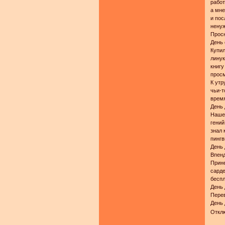
работ
а мне
и пос
ненуж
Просн
День
Купил
линук
книгу
просм
К утр
чьи-т
время
День 
Нашел
гений
знал 
пингв
День 
Впенд
Прине
сарде
беспл
День 
Перев
День 
Отклю