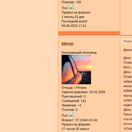
Позитив:
+55
Пол:
Провел на форуме:
1 месяц 23 дня
Последний визит:
09.06.2019 17:11
Подел
Inferno
Днев
Начинающий неоновод
День 
Позво
Весь 
День 
Позво
забра
ничег
Откуда:
г.Рязань
КАМАЗ
Зарегистрирован
: 26.02.2009
ерунд
Приглашений:
0
небол
Сообщений:
141
надпи
Уважение:
+1
Позитив:
0
День 
Просн
Пол:
что м
Возраст:
37
[1989-03-29]
поэто
Провел на форуме:
«Откр
17 часов 55 минут