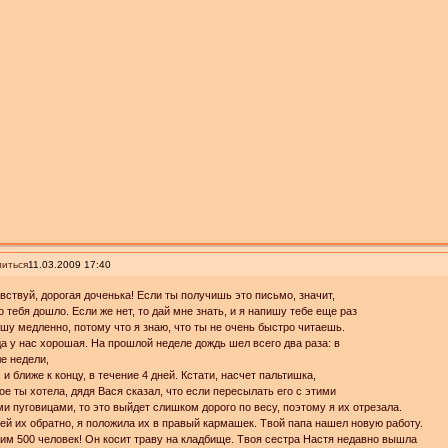
иться
11.03.2009 17:40
вствуй, дорогая доченька! Если ты получишь это письмо, значит,
о тебя дошло. Если же нет, то дай мне знать, и я напишу тебе ещe раз
ишу медленно, потому что я знаю, что ты не очень быстро читаешь.
а у нас хорошая. На прошлой неделе дождь шел всего два раза: в
е недели,
, и ближе к концу, в течение 4 дней. Кстати, насчет пальтишка,
ое ты хотела, дядя Вася сказал, что если пересылать его с этими
и пуговицами, то это выйдет слишком дорого по весу, поэтому я их отрезала.
й их обратно, я положила их в правый кармашек. Твой папа нашeл новую работу.
им 500 человек! Он косит траву на кладбище. Твоя сестра Настя недавно вышла