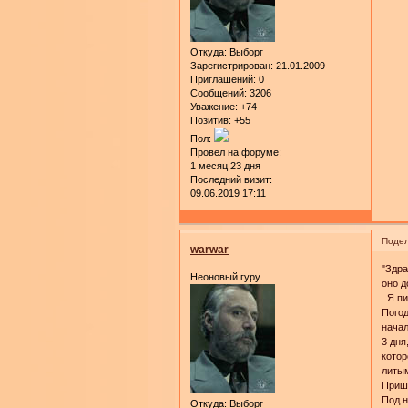
Откуда:
Выборг
Зарегистрирован
: 21.01.2009
Приглашений:
0
Сообщений:
3206
Уважение:
+74
Позитив:
+55
Пол:
Провел на форуме:
1 месяц 23 дня
Последний визит:
09.06.2019 17:11
Подел
warwar
"Здра
Неоновый гуру
оно д
. Я п
Погод
начал
3 дня
котор
литым
Прише
Под н
Откуда:
Выборг