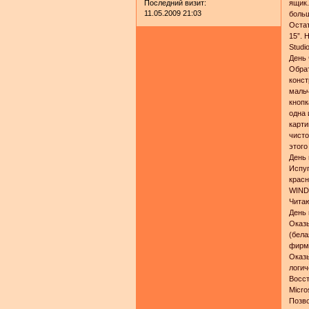
Последний визит:
ящик.
11.05.2009 21:03
больш
Остат
15”. 
Studi
День 
Обрат
конст
мальч
кнопк
одна 
карти
чисто
этого
День 
Испуг
красн
WINDO
Чита
День 
Оказы
(бела
фирму
Оказы
логич
Восст
Micro
Позво