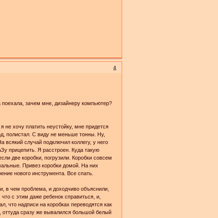
4
а поехала, зачем мне, дизайнеру компьютер?
и я не хочу платить неустойку, мне придется
од, полистал. С виду не меньше тонны. Ну,
а всякий случай подключил коллегу, у него
Зу прицепить. Я расстроен. Куда такую
если две коробки, погрузили. Коробки совсем
альные. Привез коробки домой. На них
оение нового инструмента. Все спать.
и, в чем проблема, и доходчиво объяснили,
что с этим даже ребенок справиться, и,
л, что надписи на коробках переводятся как
м, оттуда сразу же вывалился большой белый