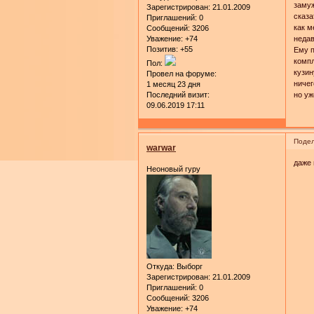
замуж
Зарегистрирован
: 21.01.2009
сказа
Приглашений:
0
как м
Сообщений:
3206
Уважение:
+74
недав
Позитив:
+55
Ему п
компл
Пол:
кузин
Провел на форуме:
ничег
1 месяц 23 дня
Последний визит:
но уж
09.06.2019 17:11
Подел
warwar
даже 
Неоновый гуру
Откуда:
Выборг
Зарегистрирован
: 21.01.2009
Приглашений:
0
Сообщений:
3206
Уважение:
+74