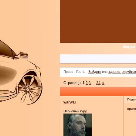
Форум
Привет, Гость!
Войдите
или
зарегистрируйтес
Страница:
1
2
3
…
34
»
Подел
warwar
прик
Неоновый гуру