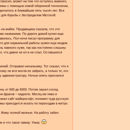
спросил, может на тем что осталось важного,
стемы с помощью новой оборонной технологии,
 прочитать в ближайшие пять тысяч лет. Все
н для борьбы с беспределом Microsoft.
 на майке. Продавщика сказала, что это
ким названием. По дороге домой купил еще
равилось. Пол ночи писал программу для
 что для нормальной работы нужен еще модем.
зь намного хуже, так как постоянно слышны
л, что давно не ел и не спал. Оставшееся
ений. Отправил начальнику. Тот сказал, что я
му не все могли ее забрать, а только те, кто
му администратору. Ночью опять приснился
нь от 600 до 6000. Потом зашел сосед.
ни фрагов – надоело. Месяц ем пиво и
ломал сайт майкрософт, положил туда русскую
мы приходится искать по переходам в метро.
. Живу полной жизнью. На работу забил.
м и что такое ламер. Умер.