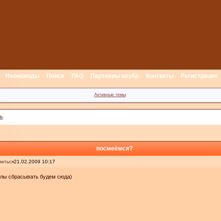
Неоноводы
Поиск
FAQ
Партнеры клуба
Контакты
Регистрация
Активные темы
ь
.
посмеёмся?
иться
21.02.2009 10:17
олы сбрасывать будем сюда)