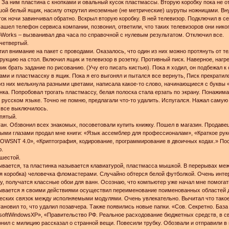
 За ним пластина с кнопками и овальный кусок пластмассы. Вторую коробку пока не о
ой белый ящик, насилу открутил иноземные (не метрические) шурупы ножницами. Вну
ок ночи завинчивал обратно. Вскрыл вторую коробку. В ней телевизор. Подключил в с
Нашел телефон сервиса компании, позвонил, ответили, что таких телевизоров они нико
oWorks – вызванивал два часа по справочной с нулевым результатом. Отключил все.
четвертый.
ил внимание на пакет с проводами. Оказалось, что один из них можно протянуть от т
рукцию на стол. Включил ящик и телевизор в розетку. Противный писк. Наверное, нагр
ик брать задание по рисованию. (Учу его писать кистью). Пока я ходил, он подбежал к 
ами и пластмасску в ящик. Пока я его выгонял и пытался все вернуть, Писк прекратил
из них мелькнула разными цветами, написала какое-то слово, начинающиеся с буквы 
нка. Попробовал трогать пластмассу, белая полоска стала ерзать по экрану. Понажим
 русском языке. Точно не помню, предлагали что-то удалить. Испугался. Нажал самую
 все выключилось.
пятый.
ан. Обзвонил всех знакомых, посоветовали купить книжку. Пошел в магазин. Продаве
ыми глазами продал мне книги: «Язык ассемблер для профессионалам», «Краткое ру
WSNT 4.0», «Криптография, кодирование, программирование в двоичных кодах.» Пос
ю.
шестой.
вается, та пластинка называется клавиатурой, пластмасса мышкой. В перерывах ме
я коробка) человечка фломастерами. Случайно обтерся белой футболкой. Очень инте
, получатся классные обои для ванн. Осознаю, что компьютер уже начал мне помогать
вается я своими действиями осуществил переименование поименованных областей ди
еских связок между исполняемыми модулями. Очень увлекательно. Вычитал что такое
ановил то, что удалил позавчера. Также появились новые папки. «Сов. Секретно. Ба
softWindowsXP», «Правительство РФ. Реальное расходование бюджетных средств, в св
нил с милицию рассказал о странной вещи. Повесили трубку. Обозвали и отправили в