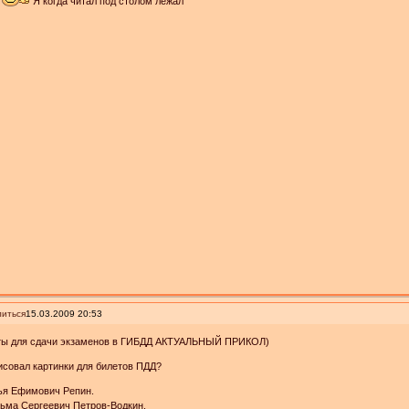
Я когда читал под столом лежал
иться
15.03.2009 20:53
ты для сдачи экзаменов в ГИБДД АКТУАЛЬНЫЙ ПРИКОЛ)
исовал картинки для билетов ПДД?
ья Ефимович Репин.
зьма Сергеевич Петров-Водкин.