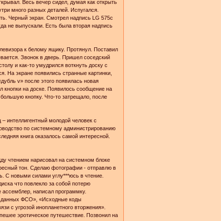
ткрывал. Весь вечер сидел, думая как открыть
три много разных деталей. Испугался.
еть. Черный экран. Смотрел надпись LG 575c
гда не выпускали. Есть была вторая надпись
елевизора к белому ящику. Протянул. Поставил
евается. Звонок в дверь. Пришел соседский
столу и как-то умудрился воткнуть доску с
ся. На экране появились странные картинки,
«дубль v» после этого появилась новая
ал кнопки на доске. Появилось сообщение на
 большую кнопку. Что-то затрещало, после
ц – интеллигентный молодой человек с
ководство по системному администрированию
ледняя книга оказалось самой интересной.
жду чтением нарисовал на системном блоке
ресный тон. Сделаю фотографии - отправлю в
. С новыми силами углу***юсь в чтение.
ска что повлекло за собой потерю
 ассемблер, написал программку.
за данных ФСО», «Исходные коды
язи с угрозой инопланетного вторжения».
 пешее эротическое путешествие. Позвонил на