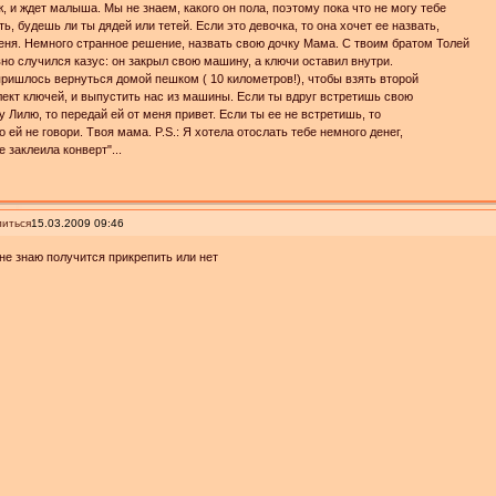
, и ждет малыша. Мы не знаем, какого он пола, поэтому пока что не могу тебе
ть, будешь ли ты дядей или тeтей. Если это девочка, то она хочет еe назвать,
еня. Немного странное решение, назвать свою дочку Мама. С твоим братом Толей
но случился казус: он закрыл свою машину, а ключи оставил внутри.
ришлось вернуться домой пешком ( 10 километров!), чтобы взять второй
ект ключей, и выпустить нас из машины. Если ты вдруг встретишь свою
у Лилю, то передай ей от меня привет. Eсли ты еe не встретишь, то
о ей не говори. Твоя мама. P.S.: Я хотела отослать тебе немного денег,
е заклеила конверт"...
иться
15.03.2009 09:46
не знаю получится прикрепить или нет