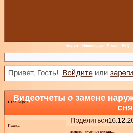
Форум
Неоноводы
Поиск
FAQ
Привет, Гость!
Войдите
или
зарег
Видеотчеты о замене наруж
Страница:
1
сня
Поделиться
16.12.2
Пашка
замена наружных зеркал....