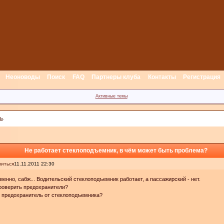
Неоноводы
Поиск
FAQ
Партнеры клуба
Контакты
Регистрация
Активные темы
ь
.
Не работает стеклоподъемник, в чём может быть проблема?
иться
11.11.2011 22:30
венно, сабж... Водительский стеклоподъемник работает, а пассажирский - нет.
роверить предохранители?
 предохранитель от стеклоподъемника?