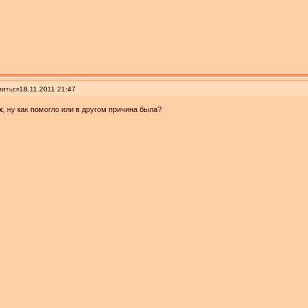
иться
18.11.2011 21:47
x
, ну как помогло или в другом причина была?