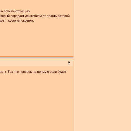
шь всю конструкцию.
торый передает движением от пластмастовой
йдет кусок от скрепки.
9
ет). Так что проверь на прямую если будет