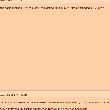
иться
06.12.2011 23:19
на сама кнопка xD Ищу кнопки стеклоподьмника! быть может завалялись у кого?
иться
15.12.2011 14:01
ты определил, что во всем виновата кнопка стеклоподъемника, то не спеши искать но
лгой эксплуатации кнопка забивается грязью. И в этом вся проблема.