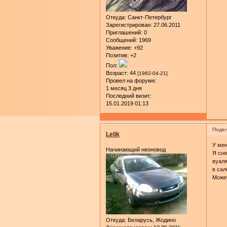
Откуда:
Санкт-Петербург
Зарегистрирован
: 27.06.2011
Приглашений:
0
Сообщений:
1969
Уважение:
+92
Позитив:
+2
Пол:
Возраст:
44
[1982-04-21]
Провел на форуме:
1 месяц 3 дня
Последний визит:
15.01.2019 01:13
Подел
Lelik
У мен
Начинающий неоновод
Я сня
вуаля
в сал
Может
Откуда:
Беларусь, Жодино