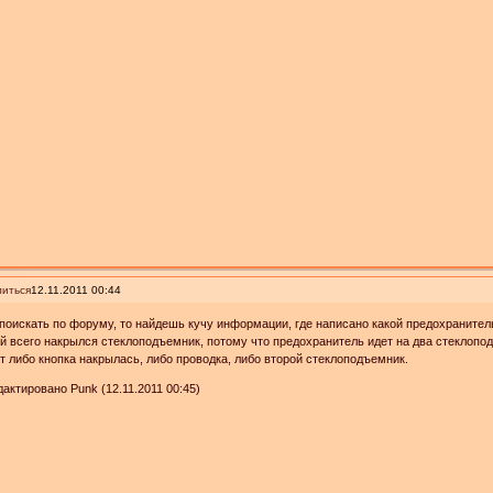
иться
12.11.2011 00:44
поискать по форуму, то найдешь кучу информации, где написано какой предохранител
й всего накрылся стеклоподъемник, потому что предохранитель идет на два стеклоподъ
т либо кнопка накрылась, либо проводка, либо второй стеклоподъемник.
актировано Punk (12.11.2011 00:45)