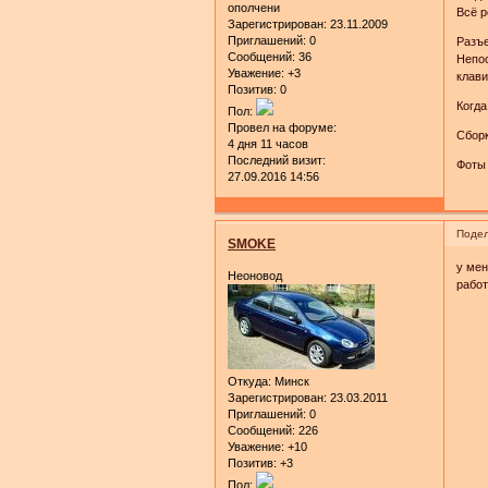
ополчени
Всё р
Зарегистрирован
: 23.11.2009
Приглашений:
0
Разъе
Сообщений:
36
Непо
Уважение:
+3
клави
Позитив:
0
Когда
Пол:
Провел на форуме:
Сборк
4 дня 11 часов
Последний визит:
Фоты 
27.09.2016 14:56
Подел
SMOKE
у мен
Неоновод
работ
Откуда:
Минск
Зарегистрирован
: 23.03.2011
Приглашений:
0
Сообщений:
226
Уважение:
+10
Позитив:
+3
Пол: