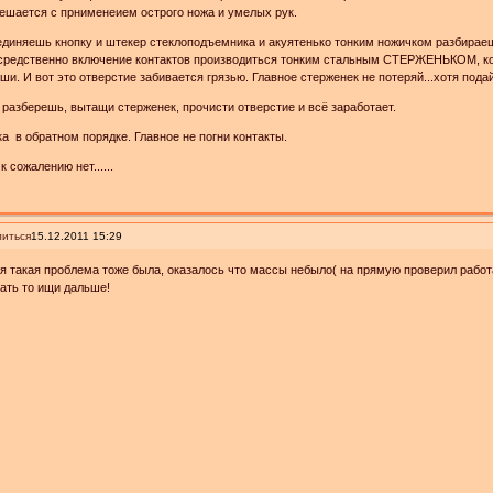
ешается с прнименеием острого ножа и умелых рук.
диняешь кнопку и штекер стеклоподъемника и акуятенько тонким ножичком разбирае
средственно включение контактов производиться тонким стальным СТЕРЖЕНЬКОМ, ко
ши. И вот это отверстие забивается грязью. Главное стерженек не потеряй...хотя пода
 разберешь, вытащи стерженек, прочисти отверстие и всё заработает.
а в обратном порядке. Главное не погни контакты.
к сожалению нет......
иться
15.12.2011 15:29
я такая проблема тоже была, оказалось что массы небыло( на прямую проверил работа
ать то ищи дальше!