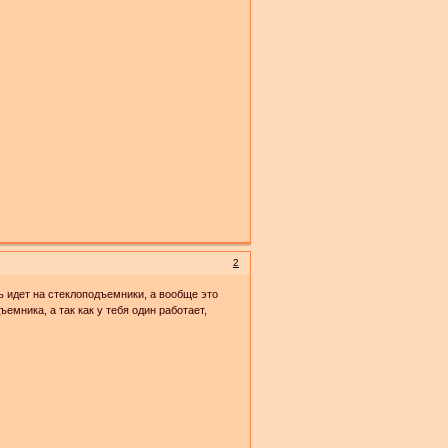
2
ь идет на стеклоподъемники, а вообще это
емника, а так как у тебя один работает,