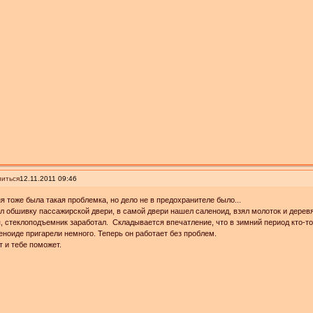
иться
12.11.2011 09:46
я тоже была такая проблемка, но дело не в предохранителе было...
л обшивку пассажирской двери, в самой двери нашел саленоид, взял молоток и деревя
, стеклоподъемник заработал. Складывается впечатление, что в зимний период кто-т
еноиде пригарели немного. Теперь он работает без проблем.
 и тебе поможет.