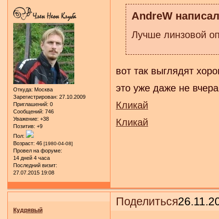
AndreW написал(
Лучше линзовой опт
вот так выглядят хор
это уже даже не вчера.
Откуда:
Москва
Зарегистрирован
: 27.10.2009
Кликай
Приглашений:
0
Сообщений:
746
Уважение:
+38
Кликай
Позитив:
+9
Пол:
Возраст:
46
[1980-04-08]
Провел на форуме:
14 дней 4 часа
Последний визит:
27.07.2015 19:08
Поделиться
26.11.2
Кудрявый