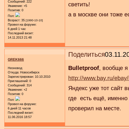
Сообщений:
222
светить!
Уважение:
+5
Позитив:
0
а в москве они тоже е
Пол:
Возраст:
35
[1990-10-10]
Провел на форуме:
6 дней 1 час
Последний визит:
14.11.2013 21:48
Поделиться
03.11.2
GREK666
Bulletproof
, вообще я
Неоновод
Откуда:
Новосибирск
Зарегистрирован
: 10.10.2010
http://www.bay.ru/ebay
Приглашений:
0
Сообщений:
314
Яндекс уже тот сайт 
Уважение:
+2
Позитив:
0
где есть ещё, именно
Пол:
Провел на форуме:
проверил на месте.
6 дней 11 часов
Последний визит:
11.06.2016 18:57