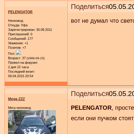
Поделиться
05.05.2
PELENGATOR
вот не думал что све
Неоновод
Откуда:
Уфа
Зарегистрирован
: 30.08.2011
Приглашений:
0
Сообщений:
177
Уважение:
+1
Позитив:
+7
Пол:
Возраст:
37
[1988-09-15]
Провел на форуме:
2 дня 22 часа
Последний визит:
09.04.2015 20:54
Поделиться
05.05.2
Mega-ZZZ
PELENGATOR
, прост
Мега неоновод
если они пучком стоят