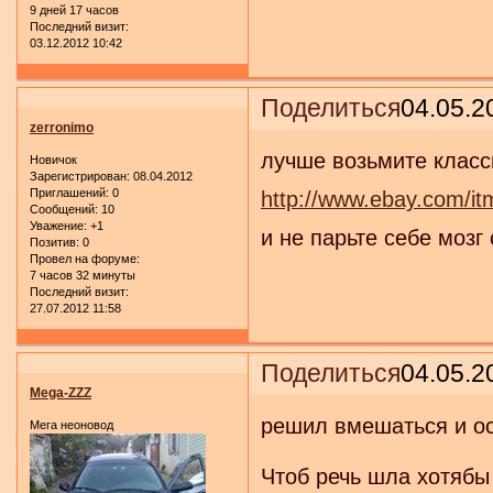
9 дней 17 часов
Последний визит:
03.12.2012 10:42
Поделиться
04.05.2
zerronimo
лучше возьмите класси
Новичок
Зарегистрирован
: 08.04.2012
Приглашений:
0
http://www.ebay.com/
Сообщений:
10
Уважение:
+1
и не парьте себе мозг
Позитив:
0
Провел на форуме:
7 часов 32 минуты
Последний визит:
27.07.2012 11:58
Поделиться
04.05.2
Mega-ZZZ
решил вмешаться и ос
Мега неоновод
Чтоб речь шла хотябы