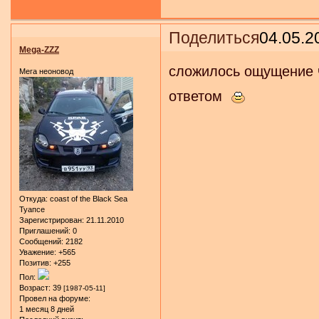
Поделиться
04.05.2
Mega-ZZZ
сложилось ощущение ч
Мега неоновод
ответом
Откуда:
coast of the Black Sea
Туапсе
Зарегистрирован
: 21.11.2010
Приглашений:
0
Сообщений:
2182
Уважение:
+565
Позитив:
+255
Пол:
Возраст:
39
[1987-05-11]
Провел на форуме:
1 месяц 8 дней