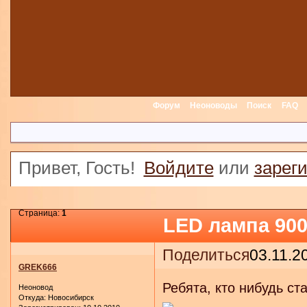
Форум
Неоноводы
Поиск
FAQ
Привет, Гость!
Войдите
или
зарег
Страница:
1
LED лампа 900
Поделиться
03.11.2
GREK666
Ребята, кто нибудь ст
Неоновод
Откуда:
Новосибирск