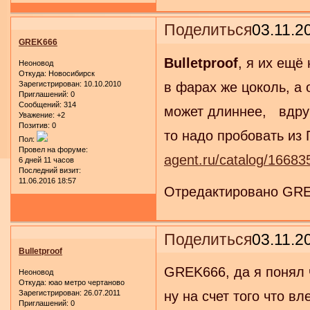
Поделиться
03.11.2
GREK666
Bulletproof
, я их ещё
Неоновод
Откуда:
Новосибирск
Зарегистрирован
: 10.10.2010
в фарах же цоколь, а 
Приглашений:
0
Сообщений:
314
может длиннее, вдруг
Уважение:
+2
Позитив:
0
то надо пробовать из
Пол:
Провел на форуме:
agent.ru/catalog/16683
6 дней 11 часов
Последний визит:
11.06.2016 18:57
Отредактировано GREK
Поделиться
03.11.2
Bulletproof
GREK666, да я понял 
Неоновод
Откуда:
юао метро чертаново
Зарегистрирован
: 26.07.2011
ну на счет того что вл
Приглашений:
0