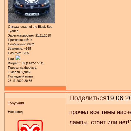
Откуда:
coast of the Black Sea
Туапсе
Зарегистрирован
: 21.11.2010
Приглашений:
0
Сообщений:
2182
Уважение:
+565
Позитив:
+255
Пол:
Возраст:
39
[1987-05-11]
Провел на форуме:
1 месяц 8 дней
Последний визит:
23.11.2022 20:35
Поделиться
19.06.2
TonySaint
прочел все темы насче
Неоновод
лампы. стоит или нет!