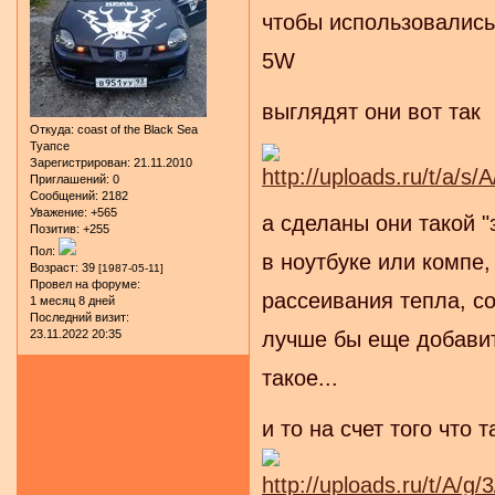
чтобы использовалис
5W
выглядят они вот так
Откуда:
coast of the Black Sea
Туапсе
Зарегистрирован
: 21.11.2010
Приглашений:
0
Сообщений:
2182
Уважение:
+565
а сделаны они такой "
Позитив:
+255
Пол:
в ноутбуке или компе
Возраст:
39
[1987-05-11]
Провел на форуме:
рассеивания тепла, со
1 месяц 8 дней
Последний визит:
лучше бы еще добавить
23.11.2022 20:35
такое...
и то на счет того что