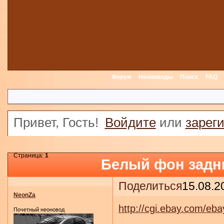
Форум
Неоноводы
Поиск
FAQ
Привет, Гость!
Войдите
или
зарег
Страница:
1
Белый фон задн
Поделиться
15.08.2
NeonZa
http://cgi.ebay.com/e
Почетный неоновод