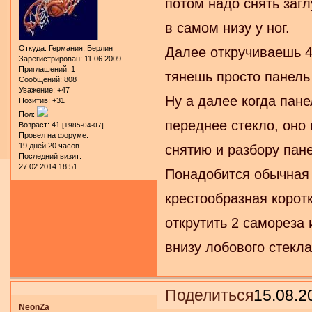
потом надо снять загл
в самом низу у ног.
Откуда:
Германия, Берлин
Далее откручиваешь 4
Зарегистрирован
: 11.06.2009
Приглашений:
1
тянешь просто панель
Сообщений:
808
Уважение:
+47
Ну а далее когда пане
Позитив:
+31
Пол:
переднее стекло, оно
Возраст:
41
[1985-04-07]
Провел на форуме:
19 дней 20 часов
снятию и разбору пане
Последний визит:
27.02.2014 18:51
Понадобится обычная 
крестообразная корот
открутить 2 самореза
внизу лобового стекла
Поделиться
15.08.2
NeonZa