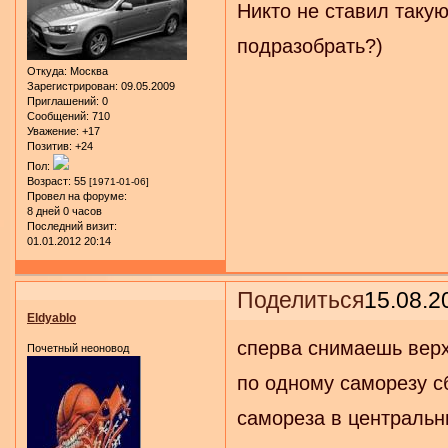
Никто не ставил такую
подразобрать?)
Откуда:
Москва
Зарегистрирован
: 09.05.2009
Приглашений:
0
Сообщений:
710
Уважение:
+17
Позитив:
+24
Пол:
Возраст:
55
[1971-01-06]
Провел на форуме:
8 дней 0 часов
Последний визит:
01.01.2012 20:14
Поделиться
15.08.2
Eldyablo
сперва снимаешь верх
Почетный неоновод
по одному саморезу сб
самореза в центральн