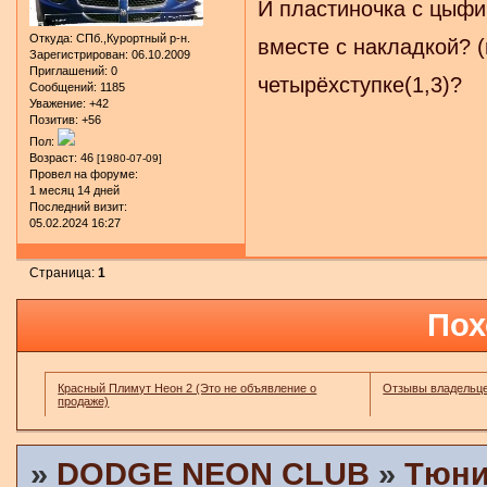
И пластиночка с цыфи
Откуда:
СПб.,Курортный р-н.
вместе с накладкой? (
Зарегистрирован
: 06.10.2009
Приглашений:
0
четырёхступке(1,3)?
Сообщений:
1185
Уважение:
+42
Позитив:
+56
Пол:
Возраст:
46
[1980-07-09]
Провел на форуме:
1 месяц 14 дней
Последний визит:
05.02.2024 16:27
Страница:
1
Пох
Красный Плимут Неон 2 (Это не объявление о
Отзывы владельц
продаже)
»
DODGE NEON CLUB
»
Тюни