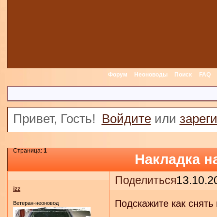
Форум
Неоноводы
Поиск
FAQ
Привет, Гость!
Войдите
или
зарег
Страница:
1
Накладка н
Поделиться
13.10.2
izz
Подскажите как снять 
Ветеран-неоновод