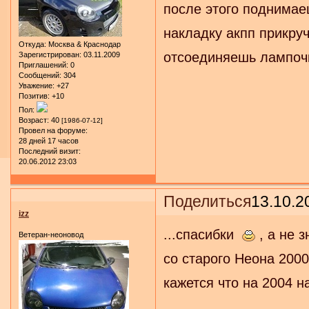
после этого поднимае
накладку акпп прикру
Откуда:
Москва & Краснодар
отсоединяешь лампочку
Зарегистрирован
: 03.11.2009
Приглашений:
0
Сообщений:
304
Уважение:
+27
Позитив:
+10
Пол:
Возраст:
40
[1986-07-12]
Провел на форуме:
28 дней 17 часов
Последний визит:
20.06.2012 23:03
Поделиться
13.10.2
izz
...спасибки
, а не 
Ветеран-неоновод
со старого Неона 2000
кажется что на 2004 н