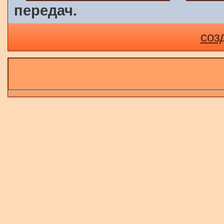
передач.
соз