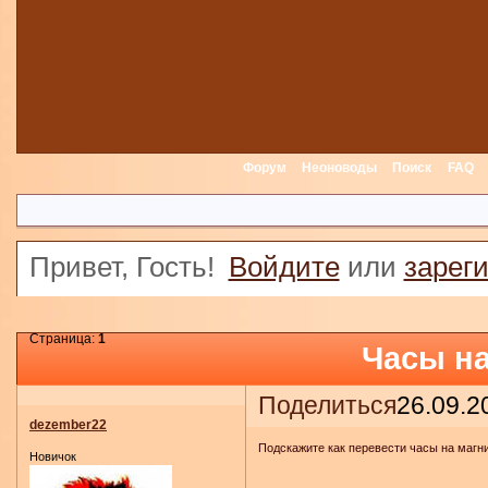
Форум
Неоноводы
Поиск
FAQ
Привет, Гость!
Войдите
или
зарег
Страница:
1
Часы на
Поделиться
26.09.2
dezember22
Подскажите как перевести часы на магнит
Новичок