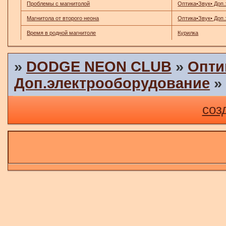
Проблемы с магнитолой
Оптика•Звук• Доп
Магнитола от второго неона
Оптика•Звук• Доп
Время в родной магнитоле
Курилка
»
DODGE NEON CLUB
»
Опти
Доп.электрооборудование
соз