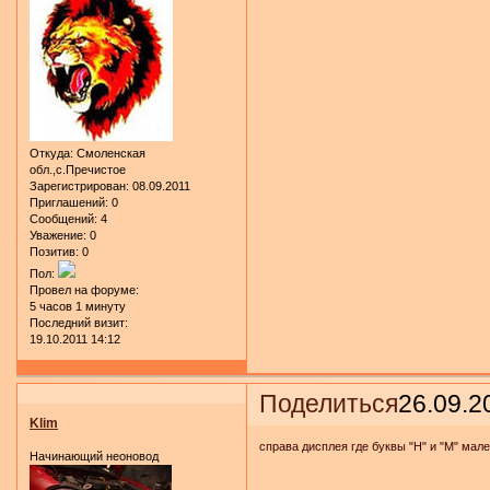
Откуда:
Смоленская
обл.,с.Пречистое
Зарегистрирован
: 08.09.2011
Приглашений:
0
Сообщений:
4
Уважение:
0
Позитив:
0
Пол:
Провел на форуме:
5 часов 1 минуту
Последний визит:
19.10.2011 14:12
Поделиться
26.09.2
Klim
справа дисплея где буквы "H" и "M" мал
Начинающий неоновод