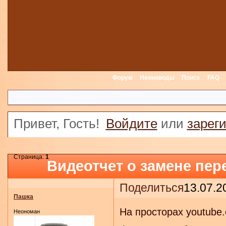
Форум
Неоноводы
Поиск
FAQ
Привет, Гость!
Войдите
или
зарег
Страница:
1
Видеотчет о замене пер
Поделиться
13.07.2
Пашка
На просторах youtube
Неономан