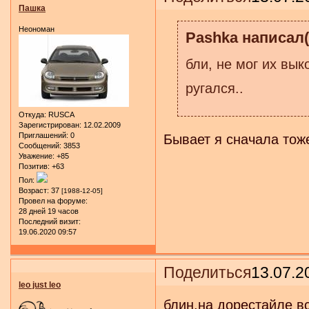
Пашка
Неономан
Pashka написал(
бли, не мог их вык
ругался..
Откуда:
RUSCA
Зарегистрирован
: 12.02.2009
Приглашений:
0
Бывает я сначала тоже
Сообщений:
3853
Уважение:
+85
Позитив:
+63
Пол:
Возраст:
37
[1988-12-05]
Провел на форуме:
28 дней 19 часов
Последний визит:
19.06.2020 09:57
Поделиться
13.07.2
leo just leo
блин,на дорестайле вс