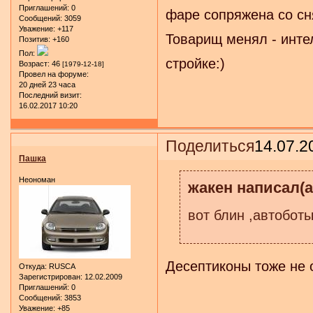
Приглашений:
0
фаре сопряжена со сн
Сообщений:
3059
Уважение:
+117
Товарищ менял - инте
Позитив:
+160
Пол:
стройке:)
Возраст:
46
[1979-12-18]
Провел на форуме:
20 дней 23 часа
Последний визит:
16.02.2017 10:20
Поделиться
14.07.2
Пашка
Неономан
жакен написал(а
вот блин ,автобот
Десептиконы тоже не о
Откуда:
RUSCA
Зарегистрирован
: 12.02.2009
Приглашений:
0
Сообщений:
3853
Уважение:
+85