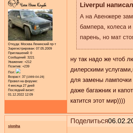
Liverpul написал
А на Авенжере за
бампера, колеса и
парень, но мат сто
Откуда:
Москва Ленинский пр-т
Зарегистрирован
: 07.05.2009
Приглашений:
0
Сообщений:
3221
ну так надо же чтоб 
Уважение:
+212
Позитив:
+239
дилерскими услугами,
Пол:
Возраст:
37
[1989-04-28]
для замены лампочки 
Провел на форуме:
4 месяца 27 дней
даже багажник и капот
Последний визит:
01.12.2022 12:09
катится этот мир))))
Поделиться
06.02.2
sloniha