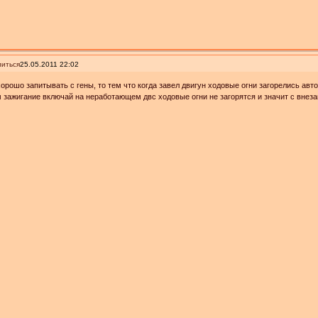
иться
25.05.2011 22:02
орошо запитывать с гены, то тем что когда завел двигун ходовые огни загорелись авто
 зажигание включай на неработающем двс ходовые огни не загорятся и значит с внез