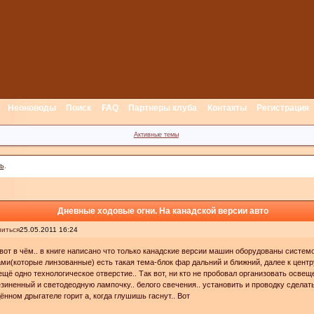
Неоноводы
Поиск
FAQ
Партнеры клуба
Контакты
Регистрация
Активные темы
ь
.
Дневные ходовые огни. На канадской версии авто
иться
25.05.2011 16:24
вот в чём.. в книге написано что только канадские версии машин оборудованы систем
ми(которые линзованные) есть такая тема-блок фар дальний и ближний, далее к центр
ещё одно технологическое отверстие.. Так вот, ни кто не пробовал организовать осве
зиненный и светодеодную лампочку.. белого свечения.. установить и проводку сделать 
ённом дрыгателе горит а, когда глушишь гаснут.. Вот