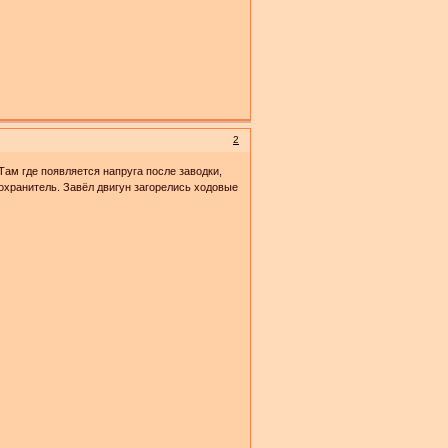
2
Там где появляется напруга после заводки,
охранитель. Завёл двигун загорелись ходовые