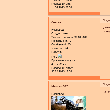
Последний визит:
14.04.2023 21:58
Подел
бенган
у мен
Неоновод
скину
Откуда:
питер
Зарегистрирован
: 31.01.2011
Приглашений:
0
Сообщений:
254
Уважение:
+4
Позитив:
+6
Пол:
Провел на форуме:
4 дня 22 часа
Последний визит:
30.12.2013 17:58
Подел
Максим407
на не
Неоновод