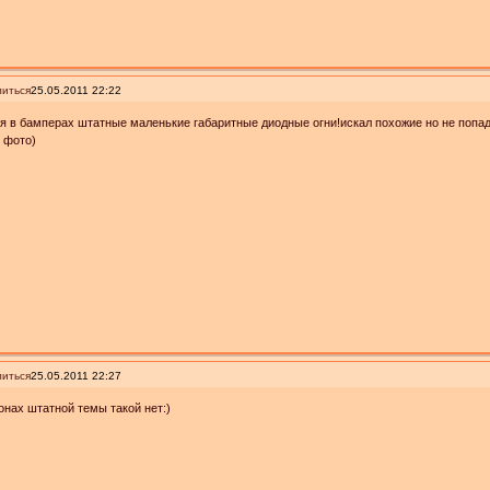
иться
25.05.2011 22:22
я в бамперах штатные маленькие габаритные диодные огни!искал похожие но не попа
 фото)
иться
25.05.2011 22:27
онах штатной темы такой нет:)