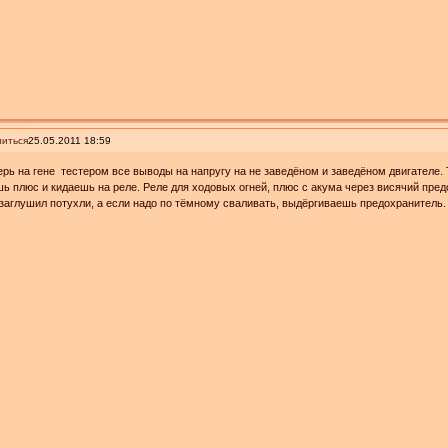
иться
25.05.2011 18:59
рь на гене тестером все выводы на напругу на не заведёном и заведёном двигателе. 
ь плюс и кидаешь на реле. Реле для ходовых огней, плюс с акума через висячий пред
 заглушил потухли, а если надо по тёмному сваливать, выдёргиваешь предохранитель.