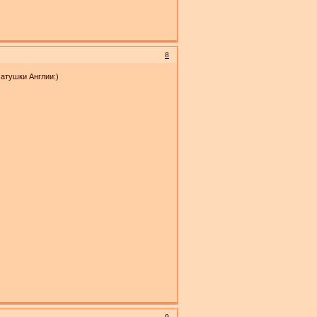
8
матушки Англии:)
9