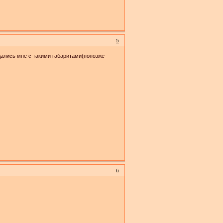
5
дались мне с такими габаритами(попозже
6