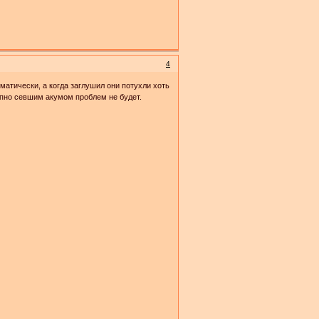
4
матически, а когда заглушил они потухли хоть
апно севшим акумом проблем не будет.