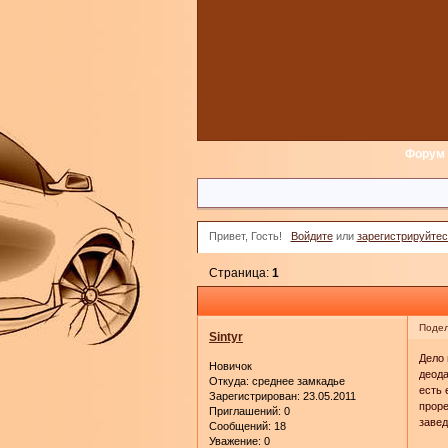
Форум
Привет, Гость!
Войдите
или
зарегистрируйтес
Страница:
1
Подел
Sintyr
Дело 
Новичок
деода
Откуда:
среднее замкадье
есть 
Зарегистрирован
: 23.05.2011
проре
Приглашений:
0
завед
Сообщений:
18
Уважение:
0