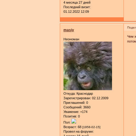
4 месяца 27 дней
Последний визит:
01.12.2022 12:09
Подел
masiy
Чем х
Неономан
потом
Откуда:
Краснодар
Зарегистрирован
: 02.12.2009
Приглашений:
0
Сообщений:
3660
Уважение:
+174
Позитив:
0
Пол:
Возраст:
68
[1958-02-15]
Провел на форуме:
1 месяц 16 дней