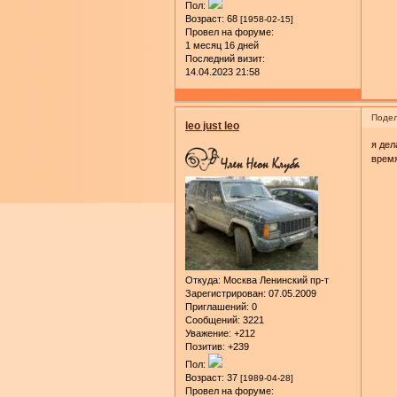
Пол:
Возраст:
68
[1958-02-15]
Провел на форуме:
1 месяц 16 дней
Последний визит:
14.04.2023 21:58
Подел
leo just leo
я дел
время
Откуда:
Москва Ленинский пр-т
Зарегистрирован
: 07.05.2009
Приглашений:
0
Сообщений:
3221
Уважение:
+212
Позитив:
+239
Пол:
Возраст:
37
[1989-04-28]
Провел на форуме: