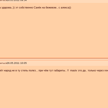
иться
26.05.2011 09:54
 здарова..)) эт собственно Санёк на бежевом.. с алекса))
иться
26.05.2011 10:05
.чёт народ не в ту степь полез... при чём тут габариты.. !! masiv это да.. только через ге