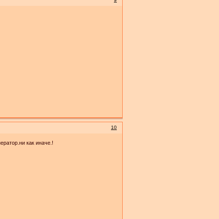
10
нератор.ни как иначе.!