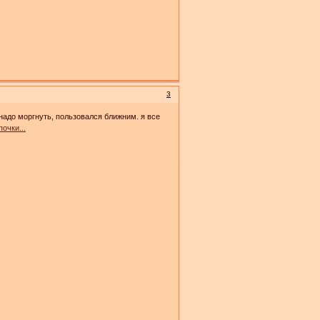
3
 надо моргнуть, пользовался ближним. я все
очки...