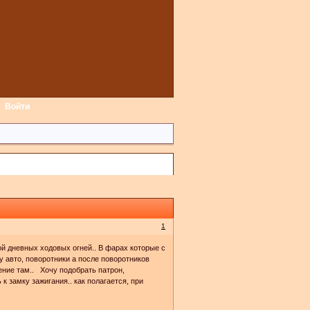
Войти
1
ой дневных ходовых огней.. В фарах которые с
у авто, поворотники а после поворотников
щение там.. Хочу подобрать патрон,
к замку зажигания.. как полагается, при