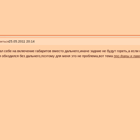
иться
25.05.2011 20:14
ал себе на включение габаритов вместо дальнего,иначе задние не будут гореть,а если
 обходился без дальнего,поэтому для меня это не проблема,вот тема
про фары и ламп