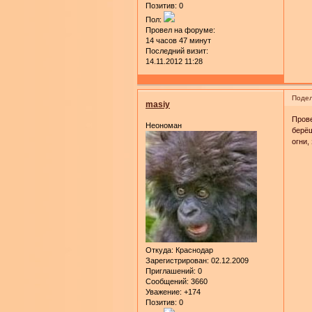
Позитив:
0
Пол:
Провел на форуме:
14 часов 47 минут
Последний визит:
14.11.2012 11:28
Подел
masiy
Прове
Неономан
берёш
огни,
Откуда:
Краснодар
Зарегистрирован
: 02.12.2009
Приглашений:
0
Сообщений:
3660
Уважение:
+174
Позитив:
0