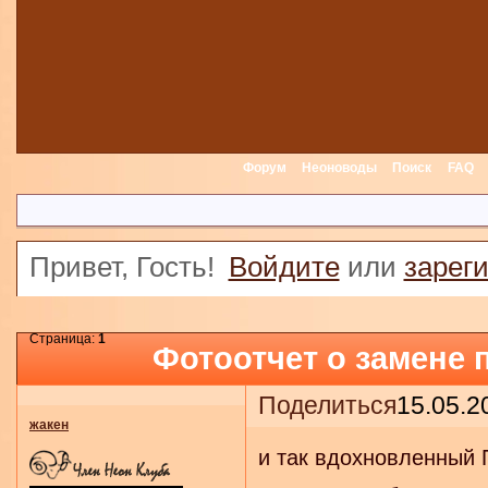
Форум
Неоноводы
Поиск
FAQ
Привет, Гость!
Войдите
или
зарег
Страница:
1
Фотоотчет о замене 
Поделиться
15.05.2
жакен
и так вдохновленный 