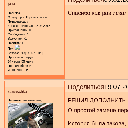
paha
Спасибо,как раз искал
Новичок
Откуда:
рес.Карелия город
Петрозаводск
Зарегистрирован
: 02.02.2012
Приглашений:
0
Сообщений:
7
Уважение:
+1
Позитив:
+1
Пол:
Возраст:
40
[1985-10-01]
Провел на форуме:
14 часов 55 минут
Последний визит:
26.04.2016 11:10
Поделиться
19.07.2
sanetschka
РЕШИЛ ДОПОЛНИТЬ 
Начинающий неоновод
О простой замене пер
История была такова, 