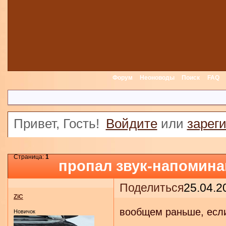
Форум
Неоноводы
Поиск
FAQ
Привет, Гость!
Войдите
или
зарег
Страница:
1
пропал звук-напомин
Поделиться
25.04.2
ZiC
вообщем раньше, если
Новичок