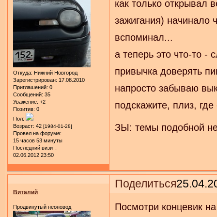
как только открывал 
зажигания) начинало ч
вспоминал...
а теперь это что-то - 
привычка доверять пи
Откуда:
Нижний Новгород
Зарегистрирован
: 17.08.2010
напросто забываю вык
Приглашений:
0
Сообщений:
35
Уважение:
+2
подскажите, плиз, где 
Позитив:
0
Пол:
ЗЫ: темы подобной не
Возраст:
42
[1984-01-28]
Провел на форуме:
15 часов 53 минуты
Последний визит:
02.06.2012 23:50
Поделиться
25.04.2
Виталий
Посмотри концевик на 
Продвинутый неоновод