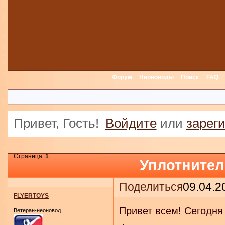
Форум
Неоноводы
Поиск
FAQ
Привет, Гость!
Войдите
или
зарег
Страница:
1
Уплотнител
Поделиться
09.04.2
FLYERTOYS
Привет всем! Сегодня 
Ветеран-неоновод