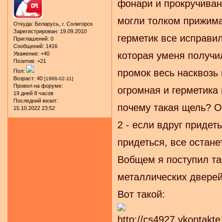
фонари и прокручиван
могли толком прижимат
Откуда:
Беларусь, г. Солигорск
Зарегистрирован
: 19.09.2010
герметик все исправил
Приглашений:
0
Сообщений:
1416
которая уменя получи
Уважение:
+40
Позитив:
+21
промок весь насквозь 
Пол:
Возраст:
40
[1986-02-11]
Провел на форуме:
огромная и герметика
19 дней 8 часов
Последний визит:
почему такая щель? От
15.10.2022 23:52
2 - если вдруг придет
придеться, все останет
Вобщем я поступил так
металлических дверей
Вот такой: