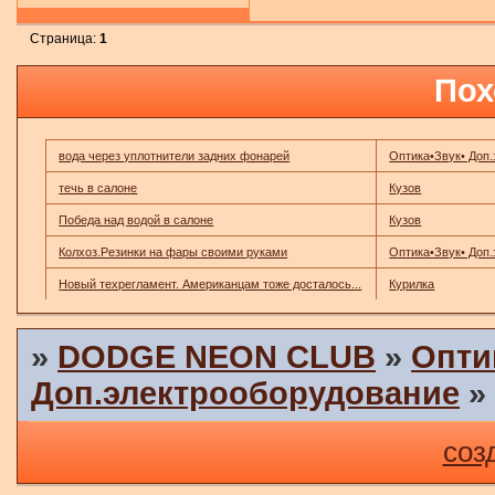
Страница:
1
Пох
вода через уплотнители задних фонарей
Оптика•Звук• Доп
течь в салоне
Кузов
Победа над водой в салоне
Кузов
Колхоз.Резинки на фары своими руками
Оптика•Звук• Доп
Новый техрегламент. Американцам тоже досталось...
Курилка
»
DODGE NEON CLUB
»
Опти
Доп.электрооборудование
соз