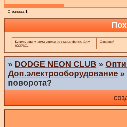
Страница:
1
Пох
Купил машину, дома увидел ее старые фотки. Хочу
Основной
обсудить
»
DODGE NEON CLUB
»
Опти
Доп.электрооборудование
поворота?
соз