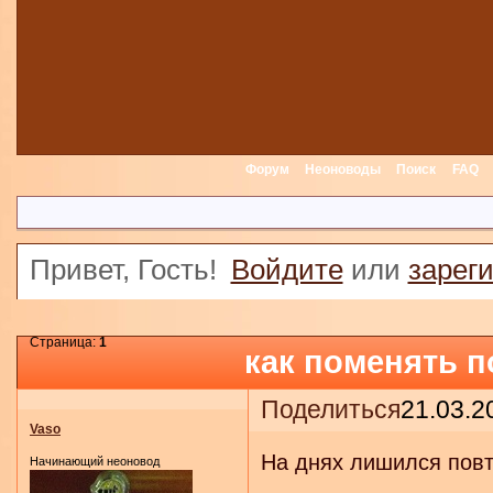
Форум
Неоноводы
Поиск
FAQ
Привет, Гость!
Войдите
или
зарег
Страница:
1
как поменять 
Поделиться
21.03.2
Vaso
На днях лишился повто
Начинающий неоновод