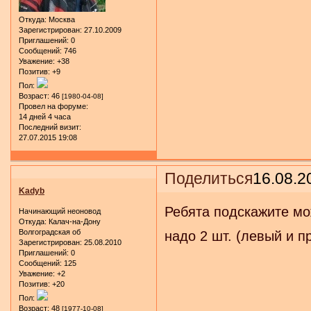
Откуда:
Москва
Зарегистрирован
: 27.10.2009
Приглашений:
0
Сообщений:
746
Уважение:
+38
Позитив:
+9
Пол:
Возраст:
46
[1980-04-08]
Провел на форуме:
14 дней 4 часа
Последний визит:
27.07.2015 19:08
Поделиться
16.08.2
Kadyb
Ребята подскажите мо
Начинающий неоновод
Откуда:
Калач-на-Дону
Волгоградская об
надо 2 шт. (левый и 
Зарегистрирован
: 25.08.2010
Приглашений:
0
Сообщений:
125
Уважение:
+2
Позитив:
+20
Пол:
Возраст:
48
[1977-10-08]