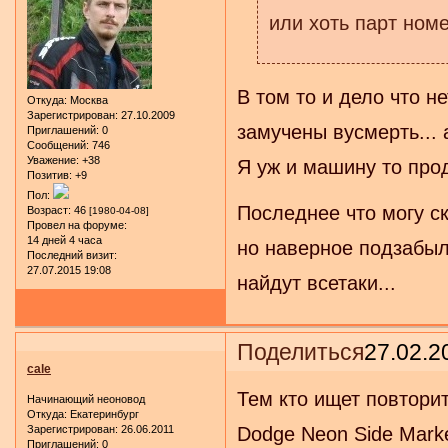
или хоть парт номе
В том то и дело что н
Откуда:
Москва
Зарегистрирован
: 27.10.2009
замучены вусмерть... 
Приглашений:
0
Сообщений:
746
Уважение:
+38
Я уж и машину то прод
Позитив:
+9
Пол:
Последнее что могу ск
Возраст:
46
[1980-04-08]
Провел на форуме:
14 дней 4 часа
но наверное подзабыл
Последний визит:
27.07.2015 19:08
найдут всетаки...
Поделиться
27.02.2
cale
Тем кто ищет повтори
Начинающий неоновод
Откуда:
Екатеринбург
Зарегистрирован
: 26.06.2011
Dodge Neon Side Marke
Приглашений:
0