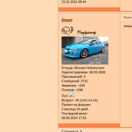
15.01.2011 08:44
Подел
Dinam
закр
Откуда:
Москва Новокосино
Зарегистрирован
: 08.09.2008
Приглашений:
0
Сообщений:
3722
Уважение:
+169
Позитив:
+296
Пол:
Возраст:
45
[1981-04-29]
Провел на форуме:
2 месяца 16 дней
Последний визит:
06.08.2024 17:52
Страница:
1