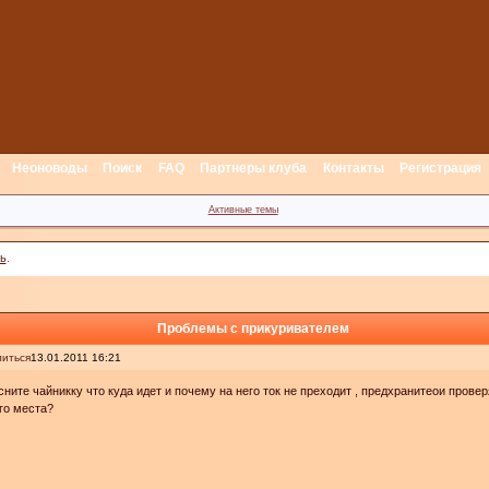
Неоноводы
Поиск
FAQ
Партнеры клуба
Контакты
Регистрация
Активные темы
ь
.
Проблемы с прикуривателем
иться
13.01.2011 16:21
ните чайникку что куда идет и почему на него ток не преходит , предхранитеои провер
го места?