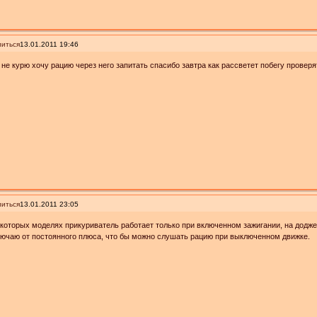
иться
13.01.2011 19:46
не курю хочу рацию через него запитать спасибо завтра как рассветет побегу провер
иться
13.01.2011 23:05
которых моделях прикуриватель работает только при включенном зажигании, на додже
ючаю от постоянного плюса, что бы можно слушать рацию при выключенном движке.