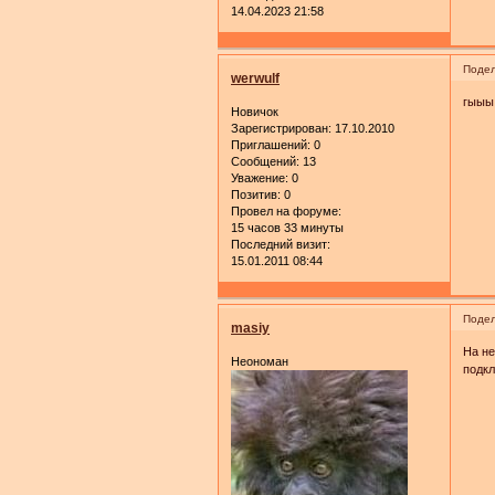
14.04.2023 21:58
Подел
werwulf
гыыы 
Новичок
Зарегистрирован
: 17.10.2010
Приглашений:
0
Сообщений:
13
Уважение:
0
Позитив:
0
Провел на форуме:
15 часов 33 минуты
Последний визит:
15.01.2011 08:44
Подел
masiy
На не
Неономан
подкл