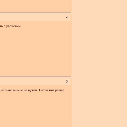
4
ять с уваженим
5
 не знаю он мне не нужен. Таксистам рацию