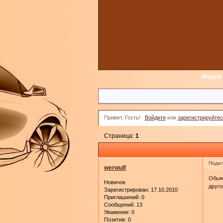
Форум
Привет, Гость!
Войдите
или
зарегистрируйтес
Страница:
1
Подел
werwulf
Обьяс
Новичок
друго
Зарегистрирован
: 17.10.2010
Приглашений:
0
Сообщений:
13
Уважение:
0
Позитив:
0