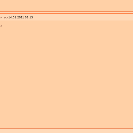
иться
14.01.2011 09:13
ыл