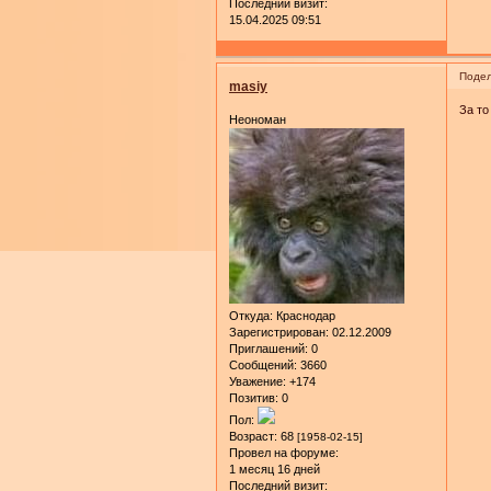
Последний визит:
15.04.2025 09:51
Подел
masiy
За то
Неономан
Откуда:
Краснодар
Зарегистрирован
: 02.12.2009
Приглашений:
0
Сообщений:
3660
Уважение:
+174
Позитив:
0
Пол:
Возраст:
68
[1958-02-15]
Провел на форуме:
1 месяц 16 дней
Последний визит: