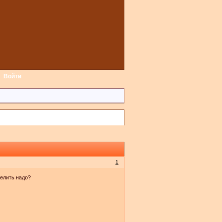
Войти
1
велить надо?