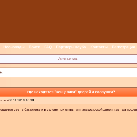
Неоноводы
Поиск
FAQ
Партнеры клуба
Контакты
Регистрация
Активные темы
ь
.
где находятся "концевики" дверей и хлопушки?
иться
30.11.2010 16:38
горается свет в багажнике и в салоне при открытии пассажирской двери, где там поше