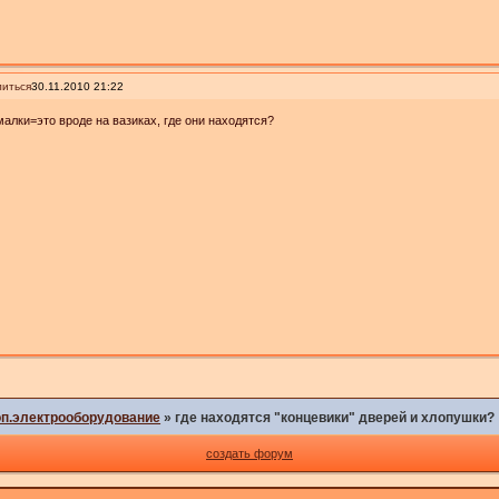
иться
30.11.2010 21:22
алки=это вроде на вазиках, где они находятся?
оп.электрооборудование
»
где находятся "концевики" дверей и хлопушки?
создать форум