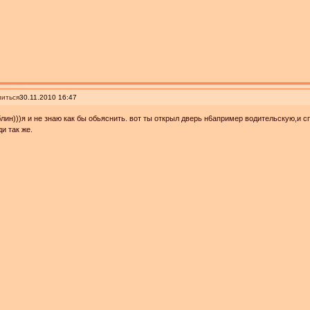
иться
30.11.2010 16:47
блин)))я и не знаю как бы обьяснить. вот ты открыл дверь н6апример водительскую,и 
ди так же.