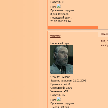
Позитив:
0
Пол:
Провел на форуме:
3 дня 19 часов
Последний визит:
28.02.2013 21:44
Подел
warwar
019
, 
Неоновый гуру
и сза
Откуда:
Выборг
Зарегистрирован
: 21.01.2009
Приглашений:
0
Сообщений:
3206
Уважение:
+74
Позитив:
+55
Пол:
Провел на форуме:
1 месяц 23 дня