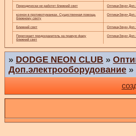
Переодически не работет ближний свет
Оптика•Звук• Доп
ксенон в противотуманках. Существенная помощь
Оптика•Звук• Доп
ближнему свету
Ближний свет
Оптика•Звук• Доп
Перегорает предохранитель на правую фару
Оптика•Звук• Доп
ближний свет
»
DODGE NEON CLUB
»
Опти
Доп.электрооборудование
соз