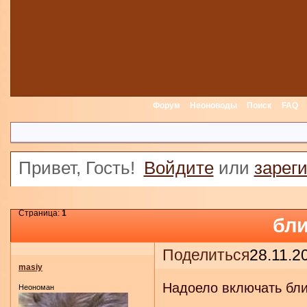
Форум
Неоноводы
Поиск
FAQ
Привет, Гость!
Войдите
или
зарег
Страница:
1
бли
Поделиться
28.11.2
masiy
Надоело включать бли
Неономан