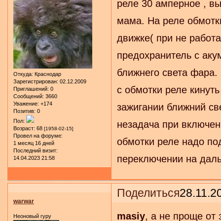
реле 30 амперное , в
мама. На реле обмотк
движке( при не работ
предохранитель с аку
ближнего света фара.
Откуда:
Краснодар
Зарегистрирован
: 02.12.2009
с обмотки реле кинуть
Приглашений:
0
Сообщений:
3660
Уважение:
+174
зажигании ближний све
Позитив:
0
Пол:
незадача при включени
Возраст:
68
[1958-02-15]
Провел на форуме:
обмотки реле надо по
1 месяц 16 дней
Последний визит:
переключении на даль
14.04.2023 21:58
Поделиться
28.11.2
warwar
masiy
, а не проще от
Неоновый гуру