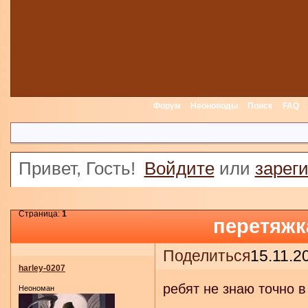
Форум
Неоноводы
Поиск
FAQ
Привет, Гость!
Войдите
или
зарег
Страница:
1
перетяжк
Поделиться
15.11.2
harley-0207
ребят не знаю точно 
Неономан