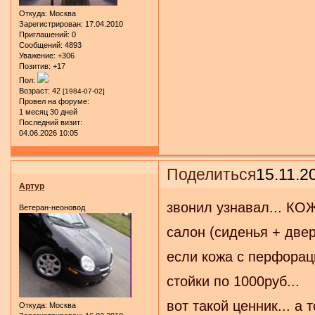
Откуда:
Москва
Зарегистрирован
: 17.04.2010
Приглашений:
0
Сообщений:
4893
Уважение:
+306
Позитив:
+17
Пол:
Возраст:
42
[1984-07-02]
Провел на форуме:
1 месяц 30 дней
Последний визит:
04.06.2026 10:05
Поделиться
15.11.2
Артур
звонил узнавал... К
Ветеран-неоновод
салон (сиденья + двер
если кожа с перфорац
стойки по 1000руб...
вот такой ценник... а 
Откуда:
Москва