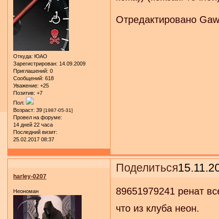
Отредактировано GawI
Откуда:
ЮАО
Зарегистрирован
: 14.09.2009
Приглашений:
0
Сообщений:
618
Уважение:
+25
Позитив:
+7
Пол:
Возраст:
39
[1987-05-31]
Провел на форуме:
14 дней 22 часа
Последний визит:
25.02.2017 08:37
Поделиться
15.11.2
harley-0207
89651979241 ренат вс
Неономан
что из клуба неон.