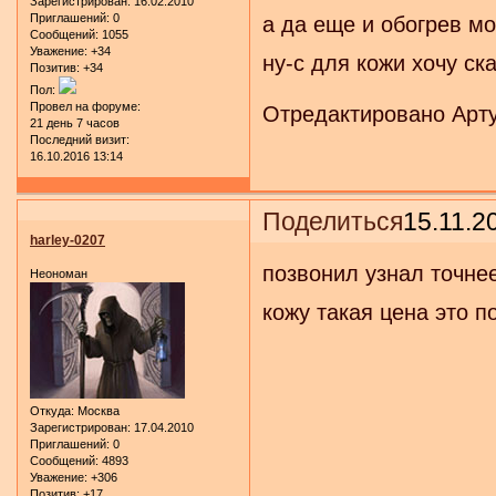
Зарегистрирован
: 16.02.2010
Приглашений:
0
а да еще и обогрев мог
Сообщений:
1055
Уважение:
+34
ну-с для кожи хочу ск
Позитив:
+34
Пол:
Провел на форуме:
Отредактировано Артур
21 день 7 часов
Последний визит:
16.10.2016 13:14
Поделиться
15.11.2
harley-0207
позвонил узнал точне
Неономан
кожу такая цена это по
Откуда:
Москва
Зарегистрирован
: 17.04.2010
Приглашений:
0
Сообщений:
4893
Уважение:
+306
Позитив:
+17