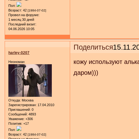
Пол:
Возраст:
42
[1984-07-02]
Провел на форуме:
1 месяц 30 дней
Последний визит:
04.06.2026 10:05
Поделиться
15.11.2
harley-0207
кожу используют альк
Неономан
даром)))
Откуда:
Москва
Зарегистрирован
: 17.04.2010
Приглашений:
0
Сообщений:
4893
Уважение:
+306
Позитив:
+17
Пол:
Возраст:
42
[1984-07-02]