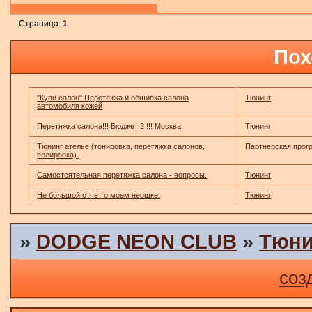
Страница:
1
Пох
"Купи салон" Перетяжка и обшивка салона
Тюнинг
автомобиля кожей
Перетяжка салона!!! Бюджет 2 !!! Москва.
Тюнинг
Тюнинг ателье (тонировка, перетяжка салонов,
Партнерская прог
полировка).
Самостоятельная перетяжка салона - вопросы.
Тюнинг
Не большой отчет о моем неошке.
Тюнинг
»
DODGE NEON CLUB
»
Тюни
соз