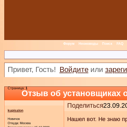
Форум
Неоноводы
Поиск
FAQ
Привет, Гость!
Войдите
или
зарег
Страница:
1
Отзыв об установщиках 
Поделиться
23.09.2
kupisalon
Нашел вот. Не знаю п
Новичок
Откуда:
Москва