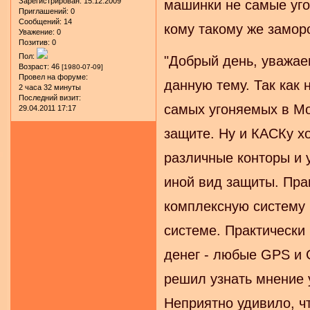
Зарегистрирован
: 15.12.2009
машинки не самые уго
Приглашений:
0
Сообщений:
14
кому такому же замор
Уважение:
0
Позитив:
0
Пол:
"Добрый день, уважа
Возраст:
46
[1980-07-09]
Провел на форуме:
данную тему. Так как
2 часа 32 минуты
Последний визит:
самых угоняемых в Мо
29.04.2011 17:17
защите. Ну и КАСКу х
различные конторы и у
иной вид защиты. Прак
комплексную систему 
системе. Практически 
денег - любые GPS и
решил узнать мнение 
Неприятно удивило, чт