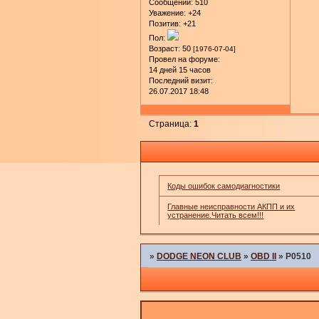
Сообщений:
510
Уважение:
+24
Позитив:
+21
Пол:
Возраст:
50
[1976-07-04]
Провел на форуме:
14 дней 15 часов
Последний визит:
26.07.2017 18:48
Страница:
1
Коды ошибок самодиагностики
Главные неисправности АКПП и их
устранение.Читать всем!!!
»
DODGE NEON CLUB
»
OBD II
»
P0510