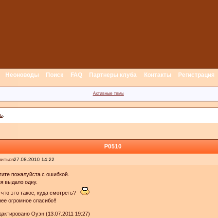
Неоноводы
Поиск
FAQ
Партнеры клуба
Контакты
Регистрация
Активные темы
ь
.
P0510
иться
27.08.2010 14:22
ите пожалуйста с ошибкой.
я выдало одну.
-что это такое, куда смотреть?
ее огромное спасибо!!
актировано Оуэн (13.07.2011 19:27)