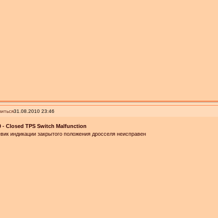
иться
31.08.2010 23:46
 - Closed TPS Switch Malfunction
вик индикации закрытого положения дросселя неисправен