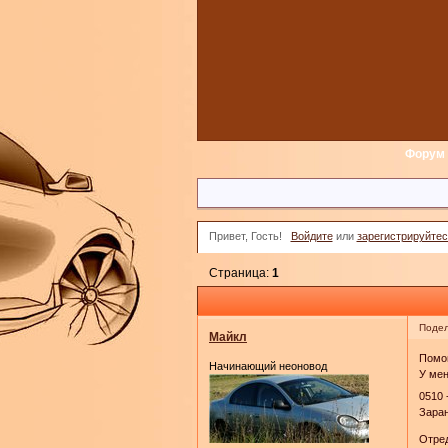
Форум
Привет, Гость!
Войдите
или
зарегистрируйтес
Страница:
1
Подел
Майкл
Помог
Начинающий неоновод
У мен
0510 
Заран
Отред