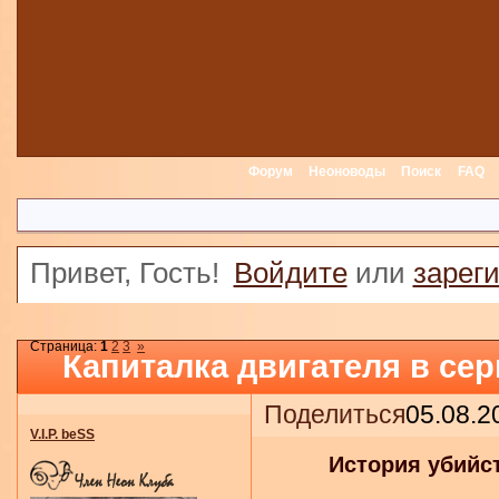
Форум
Неоноводы
Поиск
FAQ
Привет, Гость!
Войдите
или
зарег
Страница:
1
2
3
»
Капиталка двигателя в се
Поделиться
05.08.2
V.I.P. beSS
История убийст