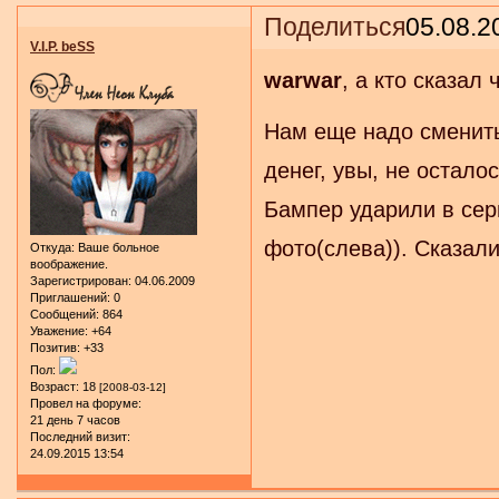
Поделиться
05.08.2
V.I.P. beSS
warwar
, а кто сказал 
Нам еще надо сменить 
денег, увы, не остало
Бампер ударили в сер
фото(слева)). Сказали
Откуда:
Ваше больное
воображение.
Зарегистрирован
: 04.06.2009
Приглашений:
0
Сообщений:
864
Уважение:
+64
Позитив:
+33
Пол:
Возраст:
18
[2008-03-12]
Провел на форуме:
21 день 7 часов
Последний визит:
24.09.2015 13:54