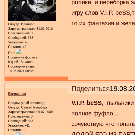
ролики, и переборка 
игру слов V.I.P. beSS
то их фантазия и желан
Откуда:
Иваново
Зарегистрирован
: 31.01.2010
Приглашений:
0
Сообщений:
178
Уважение:
+6
Позитив:
+2
Пол:
Провел на форуме:
5 дней 15 часов
Последний визит:
14.03.2021 08:38
Поделиться
19.08.2
Вячеслав
V.I.P. beSS
, пыльники
Продвинутый неоновод
Откуда:
Санкт-Петербург
Зарегистрирован
: 09.07.2009
полное фуфло...
Приглашений:
0
Сообщений:
383
сочувствую что попал
Уважение:
+11
Позитив:
0
ДОЛОЙ ЕГО ИЗ ПАРТ