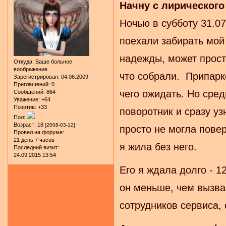
Начну с лирического
Ночью в субботу 31.0
поехали забирать мой
надежды, может прост
Откуда:
Ваше больное
воображение.
что собрали. Припарк
Зарегистрирован
: 04.06.2009
Приглашений:
0
чего ожидать. Но сре
Сообщений:
864
Уважение:
+64
Позитив:
+33
поворотник и сразу уз
Пол:
Возраст:
18
[2008-03-12]
просто не могла повер
Провел на форуме:
21 день 7 часов
я жила без него.
Последний визит:
24.09.2015 13:54
Его я ждала долго - 1
он меньше, чем вызван
сотрудников сервиса,