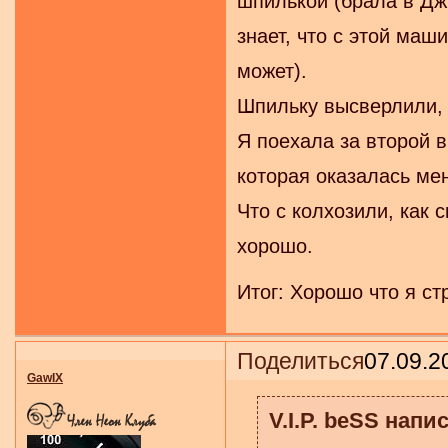
шпилькой (брала в Джи
знает, что с этой маш
может).
Шпильку высверлили, 
Я поехала за второй в
которая оказалась ме
Что с колхозили, как 
хорошо.
Итог: Хорошо что я ст
Поделиться
07.09.2
GawIX
V.I.P. beSS напис