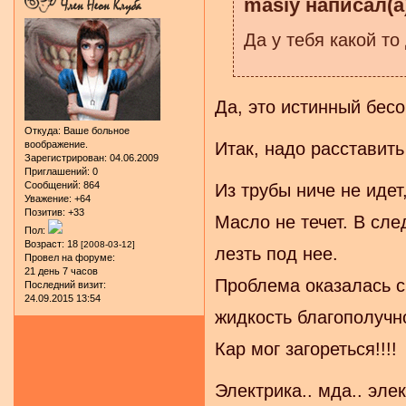
masiy написал(а
Да у тебя какой то
Да, это истинный бес
Откуда:
Ваше больное
Итак, надо расставить 
воображение.
Зарегистрирован
: 04.06.2009
Приглашений:
0
Сообщений:
864
Из трубы ниче не идет
Уважение:
+64
Позитив:
+33
Масло не течет. В сл
Пол:
Возраст:
18
[2008-03-12]
лезть под нее.
Провел на форуме:
21 день 7 часов
Проблема оказалась с 
Последний визит:
24.09.2015 13:54
жидкость благополучн
Кар мог загореться!!!!
Электрика.. мда.. элек