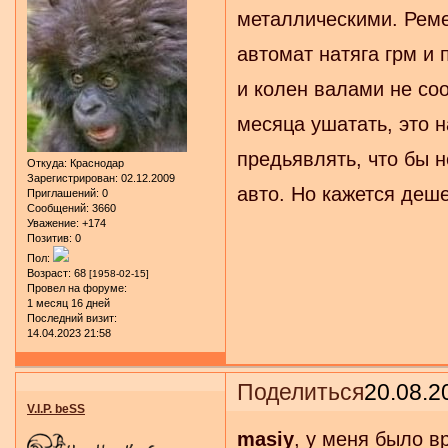
металлическими. Ремен
автомат натяга грм и
и колен валами не соо
месяца ушатать, это н
предьявлять, что бы н
Откуда:
Краснодар
Зарегистрирован
: 02.12.2009
авто. Но кажется деш
Приглашений:
0
Сообщений:
3660
Уважение:
+174
Позитив:
0
Пол:
Возраст:
68
[1958-02-15]
Провел на форуме:
1 месяц 16 дней
Последний визит:
14.04.2023 21:58
Поделиться
20.08.2
V.I.P. beSS
masiy
, у меня было в