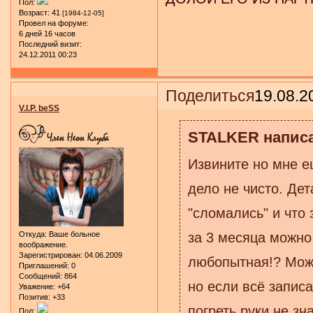
Пол:
Возраст:
41
[1984-12-05]
Провел на форуме:
6 дней 16 часов
Последний визит:
24.12.2011 00:23
Поделиться
19.08.2
V.I.P. beSS
STALKER написа
Извините но мне е
дело не чисто. Дет
"сломались" и что
Откуда:
Ваше больное
за 3 месяца можно
воображение.
Зарегистрирован
: 04.06.2009
любопытная!? Может
Приглашений:
0
Сообщений:
864
но если всё запис
Уважение:
+64
Позитив:
+33
погреть руки не зна
Пол: