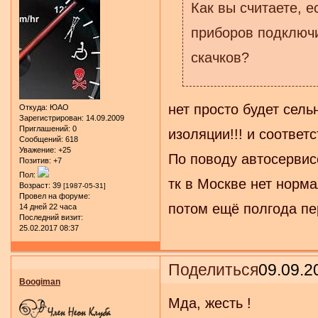
Как вы считаете, е
приборов подключи
скачков?
нет просто будет сел
Откуда:
ЮАО
Зарегистрирован
: 14.09.2009
Приглашений:
0
изоляции!!! и соответс
Сообщений:
618
Уважение:
+25
По поводу автосервис
Позитив:
+7
Пол:
тк в Москве нет норма
Возраст:
39
[1987-05-31]
Провел на форуме:
потом ещё полгода пе
14 дней 22 часа
Последний визит:
25.02.2017 08:37
Поделиться
09.09.2
Boogiman
Мда, жесть !