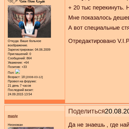
+ 20 тыс перекинуть. 
Мне показалось дешев
А вот специальные ст
Отредактировано V.I.P
Откуда:
Ваше больное
воображение.
Зарегистрирован
: 04.06.2009
Приглашений:
0
Сообщений:
864
Уважение:
+64
Позитив:
+33
Пол:
Возраст:
18
[2008-03-12]
Провел на форуме:
21 день 7 часов
Последний визит:
24.09.2015 13:54
Поделиться
20.08.2
masiy
Да не знаешь , где на
Неономан