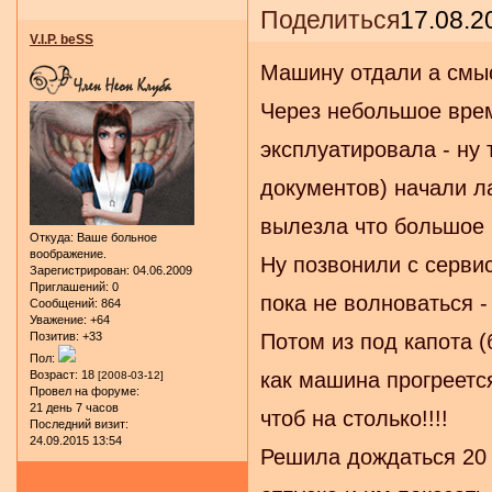
Поделиться
17.08.2
V.I.P. beSS
Машину отдали а смыс
Через небольшое врем
эксплуатировала - ну 
документов) начали л
вылезла что большое 
Откуда:
Ваше больное
воображение.
Ну позвонили с серви
Зарегистрирован
: 04.06.2009
Приглашений:
0
пока не волноваться -
Сообщений:
864
Уважение:
+64
Потом из под капота (
Позитив:
+33
Пол:
как машина прогреется
Возраст:
18
[2008-03-12]
Провел на форуме:
21 день 7 часов
чтоб на столько!!!!
Последний визит:
24.09.2015 13:54
Решила дождаться 20 ч