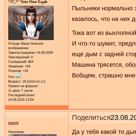
Пыльники нормально з
казалось, что на них 
Тока вот из выхлопно
И что-то шумит, предп
Откуда:
Ваше больное
воображение.
Зарегистрирован
: 04.06.2009
еще дым с задней стор
Приглашений:
0
Сообщений:
864
Машина трясется, обо
Уважение:
+64
Позитив:
+33
Вобщем, страшно мне 
Пол:
Возраст:
18
[2008-03-12]
Провел на форуме:
21 день 7 часов
Последний визит:
24.09.2015 13:54
Поделиться
23.08.2
masiy
Да у тебя какой то дь
Неономан