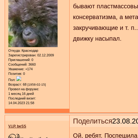
бывают пластмассовые
консерватизма, а мет
закручивающие и т. п.
движку насыпал.
Откуда:
Краснодар
Зарегистрирован
: 02.12.2009
Приглашений:
0
Сообщений:
3660
Уважение:
+174
Позитив:
0
Пол:
Возраст:
68
[1958-02-15]
Провел на форуме:
1 месяц 16 дней
Последний визит:
14.04.2023 21:58
Поделиться
23.08.2
V.I.P. beSS
Ой, ребят. Поспешила