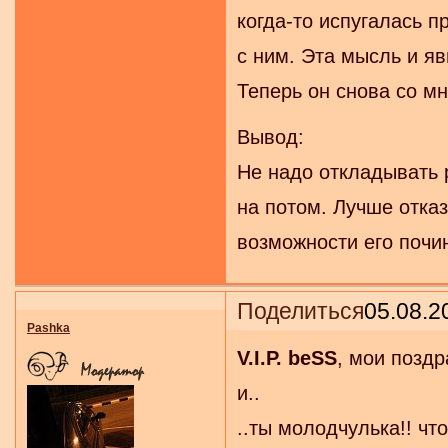
когда-то испугалась п
с ним. Эта мысль и я
Теперь он снова со мн
Вывод:
Не надо откладывать 
на потом. Лучше отказ
возможности его почи
Поделиться
05.08.2
Pashka
V.I.P. beSS
, мои поздр
и..
..ты молодчулька!! что