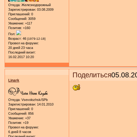
Откуда:
Железнодорожный
Зарегистрирован
: 03.08.2009
Приглашений:
0
Сообщений:
3059
Уважение:
+117
Позитив:
+160
Пол:
Возраст:
46
[1979-12-18]
Провел на форуме:
20 дней 23 часа
Последний визит:
16.02.2017 10:20
Поделиться
05.08.2
Linark
Откуда:
Vsevolozhsk/SPb
Зарегистрирован
: 14.01.2010
Приглашений:
0
Сообщений:
856
Уважение:
+37
Позитив:
+19
Провел на форуме:
6 дней 8 часов
Последний визит: