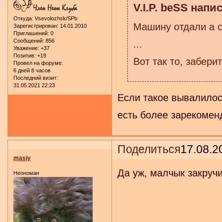
V.I.P. beSS напис
Откуда:
Vsevolozhsk/SPb
Машину отдали а с
Зарегистрирован
: 14.01.2010
Приглашений:
0
Сообщений:
856
...
Уважение:
+37
Позитив:
+19
Вот так то, забер
Провел на форуме:
6 дней 8 часов
Последний визит:
31.05.2021 22:23
Если такое вывалилось
есть более зарекомен
Поделиться
17.08.2
masiy
Да уж, малчык закруч
Неономан