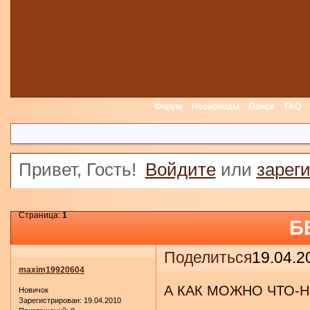
Форум
Неоноводы
Поиск
FAQ
Привет, Гость!
Войдите
или
зарег
Страница:
1
Б
Поделиться
19.04.2
maxim19920604
А КАК МОЖНО ЧТО-Н
Новичок
Зарегистрирован
: 19.04.2010