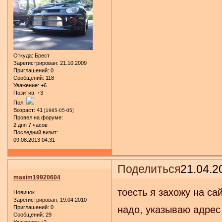
Откуда:
Брест
Зарегистрирован
: 21.10.2009
Приглашений:
0
Сообщений:
118
Уважение:
+6
Позитив:
+3
Пол:
Возраст:
41
[1985-05-05]
Провел на форуме:
2 дня 7 часов
Последний визит:
09.08.2013 04:31
Поделиться
21.04.2
maxim19920604
тоесть я захожу на са
Новичок
Зарегистрирован
: 19.04.2010
Приглашений:
0
надо, указываю адрес и
Сообщений:
29
Уважение:
+2