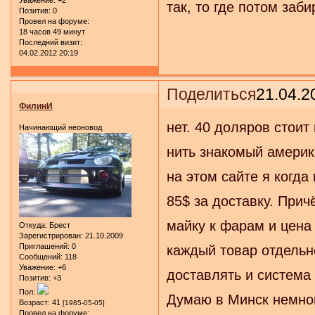
так, то где потом заб
Позитив:
0
Провел на форуме:
18 часов 49 минут
Последний визит:
04.02.2012 20:19
Поделиться
21.04.2
ФилинИ
нет. 40 доляров стоит
Начинающий неоновод
нить знакомый америк
на этом сайте я когда
85$ за доставку. При
майку к фарам и цена 
Откуда:
Брест
Зарегистрирован
: 21.10.2009
Приглашений:
0
каждый товар отдельно
Сообщений:
118
Уважение:
+6
доставлять и система 
Позитив:
+3
Пол:
Думаю в Минск немног
Возраст:
41
[1985-05-05]
Провел на форуме: