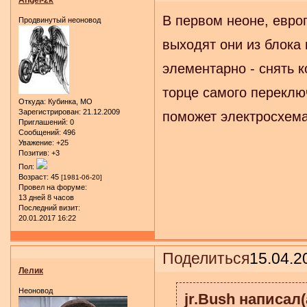
В первом неоне, евро
Продвинутый неоновод
выходят они из блока
элементарно - снять к
торце самого переклю
Откуда:
Кубинка, МО
Зарегистрирован
: 21.12.2009
поможет электросхема
Приглашений:
0
Сообщений:
496
Уважение:
+25
Позитив:
+3
Пол:
Возраст:
45
[1981-06-20]
Провел на форуме:
13 дней 8 часов
Последний визит:
20.01.2017 16:22
Поделиться
15.04.2
Лелик
Неоновод
jr.Bush написал(