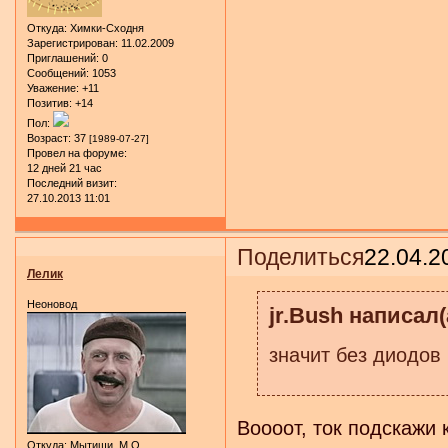
Откуда:
Химки-Сходня
Зарегистрирован
: 11.02.2009
Приглашений:
0
Сообщений:
1053
Уважение:
+11
Позитив:
+14
Пол:
Возраст:
37
[1989-07-27]
Провел на форуме:
12 дней 21 час
Последний визит:
27.10.2013 11:01
Поделиться
22.04.2
Лелик
Неоновод
jr.Bush написал(
значит без диодов
Воооот, ток подскажи 
Откуда:
Мытищи, М.О.