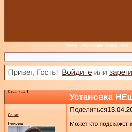
Форум
Неоноводы
Поиск
FAQ
Привет, Гость!
Войдите
или
зарег
Страница:
1
Установка НЕ
Поделиться
13.04.2
Лелик
Может кто подскажет к
Неоновод