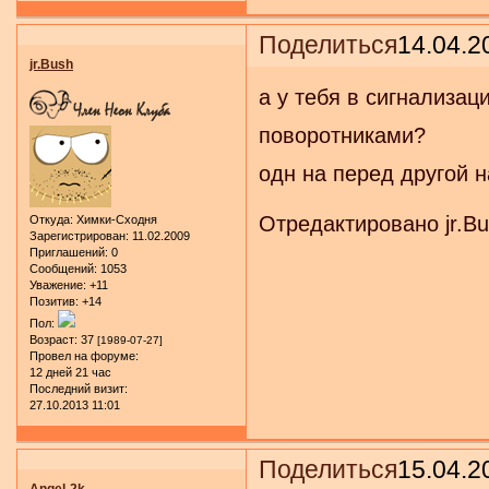
Поделиться
14.04.2
jr.Bush
а у тебя в сигнализац
поворотниками?
одн на перед другой н
Отредактировано jr.Bu
Откуда:
Химки-Сходня
Зарегистрирован
: 11.02.2009
Приглашений:
0
Сообщений:
1053
Уважение:
+11
Позитив:
+14
Пол:
Возраст:
37
[1989-07-27]
Провел на форуме:
12 дней 21 час
Последний визит:
27.10.2013 11:01
Поделиться
15.04.2
Angel-2k