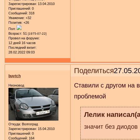
Зарегистрирован
: 13.04.2010
Приглашений:
0
Сообщений:
318
Уважение:
+32
Позитив:
+26
Пол:
Возраст:
51
[1975-07-22]
Провел на форуме:
12 дней 16 часов
Последний визит:
28.02.2022 09:03
Поделиться
27.05.2
buytch
Ставили с другом на в
Неоновод
проблемой
Лелик написал(а
Откуда:
Волгоград
значит без диодов
Зарегистрирован
: 15.04.2010
Приглашений:
0
Сообщений:
164