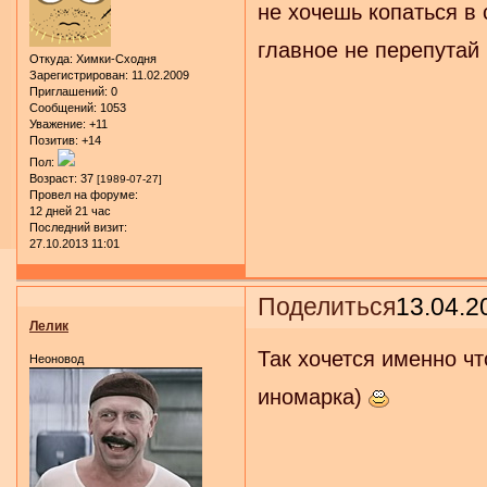
не хочешь копаться в 
главное не перепутай
Откуда:
Химки-Сходня
Зарегистрирован
: 11.02.2009
Приглашений:
0
Сообщений:
1053
Уважение:
+11
Позитив:
+14
Пол:
Возраст:
37
[1989-07-27]
Провел на форуме:
12 дней 21 час
Последний визит:
27.10.2013 11:01
Поделиться
13.04.2
Лелик
Так хочется именно чт
Неоновод
иномарка)