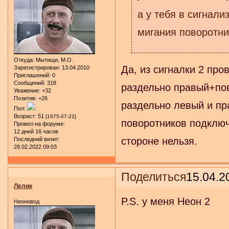
а у тебя в сигнали
мигания поворотни
Откуда:
Мытищи, М.О.
Да, из сигналки 2 про
Зарегистрирован
: 13.04.2010
Приглашений:
0
Сообщений:
318
раздельно правый+пов
Уважение:
+32
Позитив:
+26
раздельно левый и пр
Пол:
Возраст:
51
[1975-07-22]
поворотников подключ
Провел на форуме:
12 дней 16 часов
стороне нельзя.
Последний визит:
28.02.2022 09:03
Поделиться
15.04.2
Лелик
P.S. у меня Неон 2
Неоновод