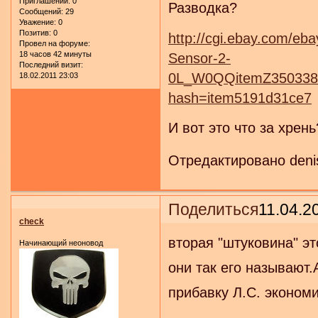
Приглашений:
0
Разводка?
Сообщений:
29
Уважение:
0
Позитив:
0
http://cgi.ebay.com/e
Провел на форуме:
18 часов 42 минуты
Sensor-2-
Последний визит:
0L_W0QQitemZ3503388
18.02.2011 23:03
hash=item5191d31ce7
И вот это что за хрень
Отредактировано denis
Поделиться
11.04.2
check
вторая "штуковина" э
Начинающий неоновод
они так его называют.
прибавку Л.С. экономию