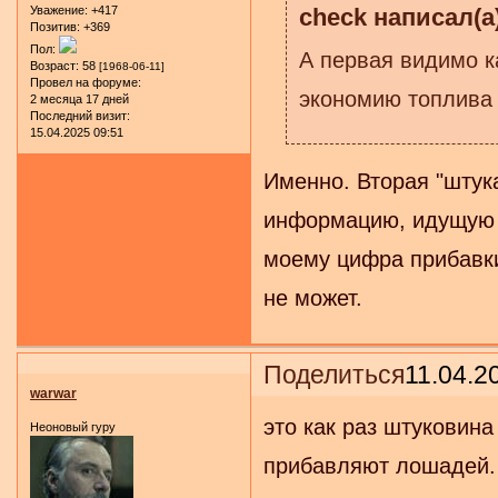
check написал(а)
Уважение:
+417
Позитив:
+369
Пол:
А первая видимо к
Возраст:
58
[1968-06-11]
Провел на форуме:
экономию топлива и 
2 месяца 17 дней
Последний визит:
15.04.2025 09:51
Именно. Вторая "штука
информацию, идущую н
моему цифра прибавки
не может.
Поделиться
11.04.2
warwar
это как раз штуковин
Неоновый гуру
прибавляют лошадей.