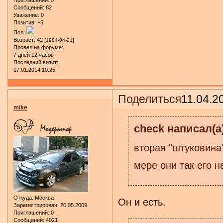
Сообщений:
82
Уважение:
0
Позитив:
+5
Пол:
Возраст:
42
[1984-04-21]
Провел на форуме:
7 дней 12 часов
Последний визит:
17.01.2014 10:25
Поделиться
11.04.2
mike
check написал(а)
вторая "штуковина
мере они так его н
Откуда:
Москва
Он и есть.
Зарегистрирован
: 20.05.2009
Приглашений:
0
Сообщений:
4021