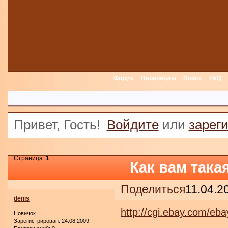
Форум
Неоноводы
Поиск
FAQ
Привет, Гость!
Войдите
или
зарег
Страница:
1
Как вам така
Поделиться
11.04.2
denis
http://cgi.ebay.com/
Новичок
Зарегистрирован
: 24.08.2009