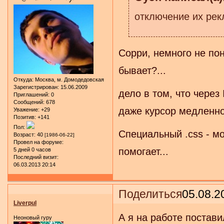
отключение их рек
Сорри, немного не по
бывает?...
Откуда:
Москва, м. Домодедовская
Зарегистрирован
: 15.06.2009
дело в том, что через 
Приглашений:
0
Сообщений:
678
даже курсор медленно 
Уважение:
+29
Позитив:
+141
Пол:
Специальный .css - м
Возраст:
40
[1986-06-22]
Провел на форуме:
помогает...
5 дней 0 часов
Последний визит:
06.03.2013 20:14
Поделиться
05.08.2
Liverpul
А я на работе постави
Неоновый гуру