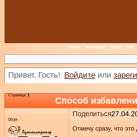
Форум
Неоноводы
Поиск
FAQ
Привет, Гость!
Войдите
или
зарег
Страница:
1
Способ избавлени
Поделиться
27.04.2
Оуэн
Отмечу сразу, что эт