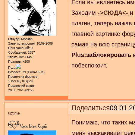
Если вы являетесь име
Заходим
->СЮДА<-
и
плагин, теперь нажав
главной картинке фо
Откуда:
Москва
самая на всю страниц
Зарегистрирован
: 10.09.2008
Приглашений:
0
Сообщений:
2857
Plus:заблокировать 
Уважение:
+145
Позитив:
+200
побеспокоит.
Пол:
Возраст:
39
[1986-10-11]
Провел на форуме:
1 месяц 16 дней
Последний визит:
28.05.2026 09:56
Поделиться
09.01.2
uptime
Понимаю, что таких ма
меня выскакивает рек