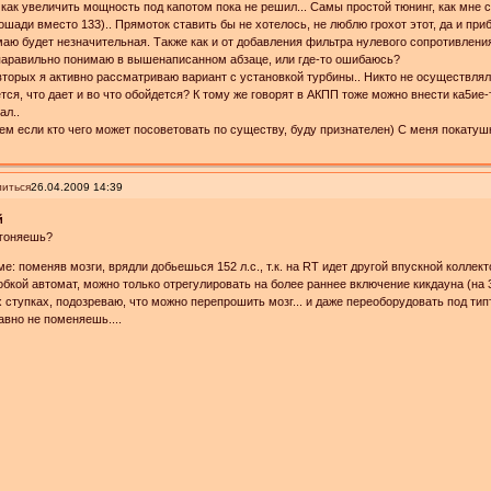
 как увеличить мощность под капотом пока не решил... Самы простой тюнинг, как мне ск
ошади вместо 133).. Прямоток ставить бы не хотелось, не люблю грохот этот, да и пр
аю будет незначительная. Также как и от добавления фильтра нулевого сопротивления.
паравильно понимаю в вышенаписанном абзаце, или где-то ошибаюсь?
вторых я активно рассматриваю вариант с установкой турбины.. Никто не осуществлял
тся, что дает и во что обойдется? К тому же говорят в АКПП тоже можно внести ка5ие-
ал..
м если кто чего может посоветовать по существу, буду признателен) С меня покатушк
иться
26.04.2009 14:39
й
 гоняешь?
ме: поменяв мозги, врядли добьешься 152 л.с., т.к. на RT идет другой впускной коллекто
обкой автомат, можно только отрегулировать на более раннее включение кикдауна (на 
х ступках, подозреваю, что можно перепрошить мозг... и даже переоборудовать под тип
авно не поменяешь....