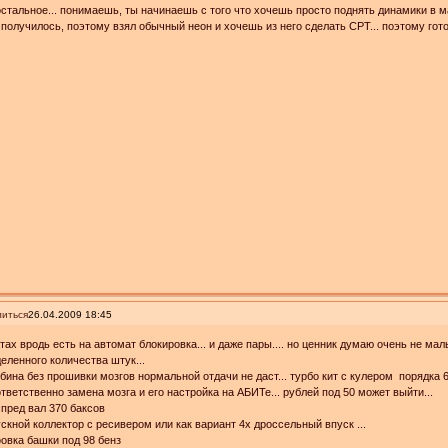
остальное... понимаешь, ты начинаешь с того что хочешь просто поднять динамики в 
 получилось, поэтому взял обычный неон и хочешь из него сделать СРТ... поэтому гот
иться
26.04.2009 18:45
тах вродь есть на автомат блокировка... и даже пары.... но ценник думаю очень не малы
еленного количества штук...
урбина без прошивки мозгов нормальной отдачи не даст... турбо кит с кулером порядка 
оответственно замена мозга и его настройка на АБИТе... рублей под 50 может выйти...
аспред вал 370 баксов
пускной коллектор с ресивером или как вариант 4х дроссельный впуск ...
вка башки под 98 бенз