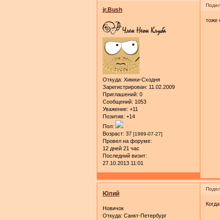
Подел
jr.Bush
тоже 
Откуда:
Химки-Сходня
Зарегистрирован
: 11.02.2009
Приглашений:
0
Сообщений:
1053
Уважение:
+11
Позитив:
+14
Пол:
Возраст:
37
[1989-07-27]
Провел на форуме:
12 дней 21 час
Последний визит:
27.10.2013 11:01
Подел
Юлий
Когда
Новичок
Откуда:
Санкт-Петербург