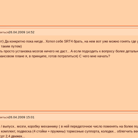
иться
26.04.2009 14:52
т) Да конкретно пока нигде.. Хотел себе SRT4 брать, на нем вот уже можно гонять где 
 таким путем)
ть просто установка мозгов ничего не даст... А если подходить к вопросу более деталь
ансовом плане я, в принципе, готов потратиться) С чего мне начать?
иться
26.04.2009 15:01
 / выпуск.. мозги, коробку механнику ( в ней передаточное число поменять на более п
 комплект, подвеска (4 стойки + пружины) тормозные суппорта, колодки... облегчить ве
 срт 2,4 движек...