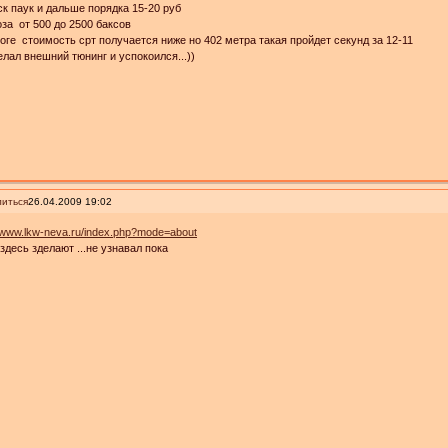
к паук и дальше порядка 15-20 руб
за от 500 до 2500 баксов
тоге стоимость срт получается ниже но 402 метра такая пройдет секунд за 12-11
елал внешний тюнинг и успокоился...))
иться
26.04.2009 19:02
//www.lkw-neva.ru/index.php?mode=about
здесь зделают ...не узнавал пока