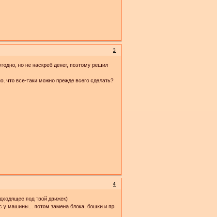
3
угодно, но не наскреб денег, поэтому решил
но, что все-таки можно прежде всего сделать?
4
одходящее под твой движек)
с у машины... потом замена блока, бошки и пр.