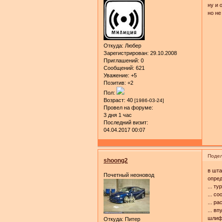
ну и 
но не
Откуда:
Любер
Зарегистрирован
: 29.10.2008
Приглашений:
0
Сообщений:
621
Уважение:
+5
Позитив:
+2
Пол:
Возраст:
40
[1986-03-24]
Провел на форуме:
3 дня 1 час
Последний визит:
04.04.2017 00:07
Подел
shoong2
в шта
Почетный неоновод
опред
... т
... с
... р
... в
шлифо
Откуда:
Питер