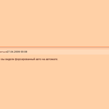
иться
27.04.2009 00:08
е вы видели форсированный авто на автомате.