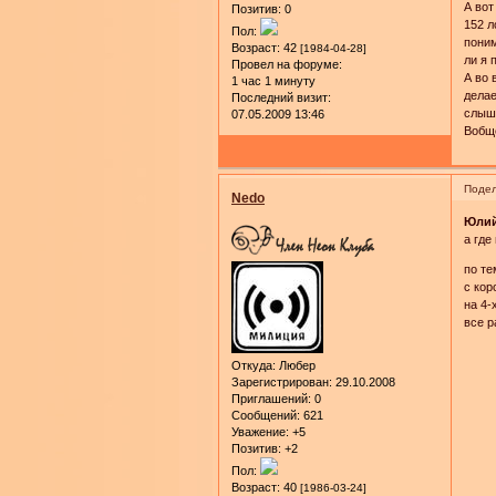
А вот
Позитив:
0
152 л
Пол:
поним
Возраст:
42
[1984-04-28]
ли я 
Провел на форуме:
А во 
1 час 1 минуту
делае
Последний визит:
слыш
07.05.2009 13:46
Вобще
Подел
Nedo
Юли
а где
по те
с кор
на 4-
все р
Откуда:
Любер
Зарегистрирован
: 29.10.2008
Приглашений:
0
Сообщений:
621
Уважение:
+5
Позитив:
+2
Пол:
Возраст:
40
[1986-03-24]