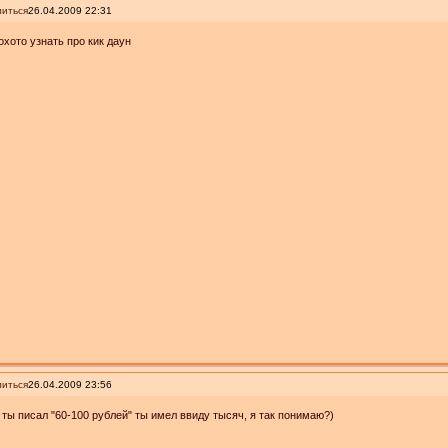
иться
26.04.2009 22:31
охото узнать про кик даун
иться
26.04.2009 23:56
 ты писал "60-100 рублей" ты имел ввиду тысяч, я так понимаю?)