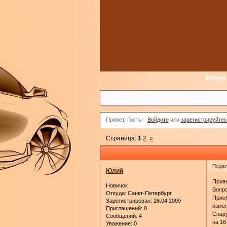
Форум
Привет, Гость!
Войдите
или
зарегистрируйтес
Страница:
1
2
»
Подел
Юлий
Приве
Новичок
Вопро
Откуда:
Санкт-Петербург
Приоб
Зарегистрирован
: 26.04.2009
измен
Приглашений:
0
Снару
Сообщений:
4
на 16
Уважение:
0