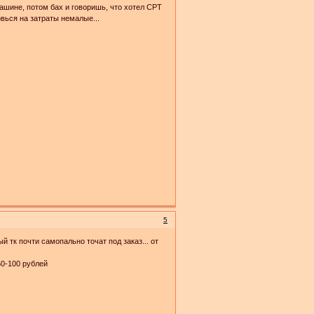
машине, потом бах и говоришь, что хотел СРТ
овься на затраты немалые...
5
й тк почти самопально точат под заказ... от
60-100 рублей