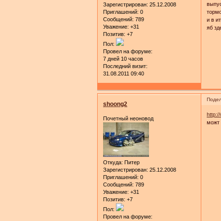
выпус
Зарегистрирован
: 25.12.2008
Приглашений:
0
тормо
Сообщений:
789
и в и
Уважение:
+31
яб зд
Позитив:
+7
Пол:
Провел на форуме:
7 дней 10 часов
Последний визит:
31.08.2011 09:40
Подел
shoong2
http:
Почетный неоновод
можт 
Откуда:
Питер
Зарегистрирован
: 25.12.2008
Приглашений:
0
Сообщений:
789
Уважение:
+31
Позитив:
+7
Пол:
Провел на форуме: