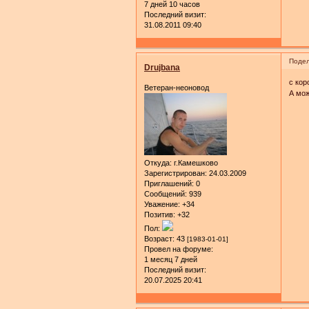
7 дней 10 часов
Последний визит:
31.08.2011 09:40
Подел
Drujbana
с кор
Ветеран-неоновод
А мож
Откуда:
г.Камешково
Зарегистрирован
: 24.03.2009
Приглашений:
0
Сообщений:
939
Уважение:
+34
Позитив:
+32
Пол:
Возраст:
43
[1983-01-01]
Провел на форуме:
1 месяц 7 дней
Последний визит:
20.07.2025 20:41