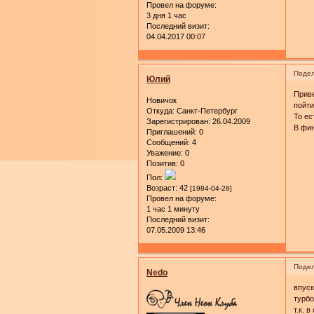
Провел на форуме:
3 дня 1 час
Последний визит:
04.04.2017 00:07
Подел
Юлий
Приве
Новичок
пойти
Откуда:
Санкт-Петербург
То ес
Зарегистрирован
: 26.04.2009
В фин
Приглашений:
0
Сообщений:
4
Уважение:
0
Позитив:
0
Пол:
Возраст:
42
[1984-04-28]
Провел на форуме:
1 час 1 минуту
Последний визит:
07.05.2009 13:46
Подел
Nedo
впуск
турбо
т.к. в