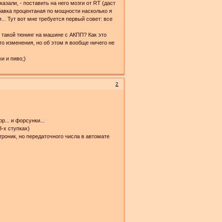
азали, - поставить на него мозги от RT (даст
ибавка процентаная по мощности насколько я
.. Тут вот мне требуется первый совет: все
 такой тюнинг на машине с АКПП? Как это
то изменения, но об этом я вообще ничего не
и и пиво;)
2
р... и форсунки...
3-х ступках)
троник, но передаточного числа в автомате