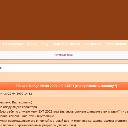
Неоноводы
Поиск
FAQ
Партнеры клуба
Контакты
Регистрация
Активные темы
ь
.
Тюнинг Dodge Neon 2002 2.0 АКПП (как прокачать машину?)
иться
26.04.2009 14:32
тствую Вас, коллеги;)
с следующего характера...
рел себе по случаю неон SXT 2002 года (являюсь рьяным фанатом этих машин))) и з
ения, как внешние, так и внутренние...
жи я перекрашиваю его в черный матовый цвет и меня все катафоты, лампы и оптику 
-е черные с хромированным радиусом диски и т.п.))