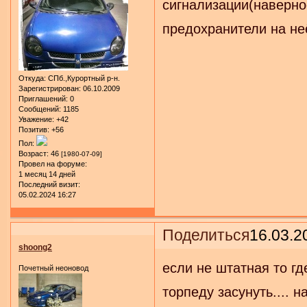
сигнализации(наверно
предохранители на н
Откуда:
СПб.,Курортный р-н.
Зарегистрирован
: 06.10.2009
Приглашений:
0
Сообщений:
1185
Уважение:
+42
Позитив:
+56
Пол:
Возраст:
46
[1980-07-09]
Провел на форуме:
1 месяц 14 дней
Последний визит:
05.02.2024 16:27
Поделиться
16.03.2
shoong2
если не штатная то гд
Почетный неоновод
торпеду засунуть.... н