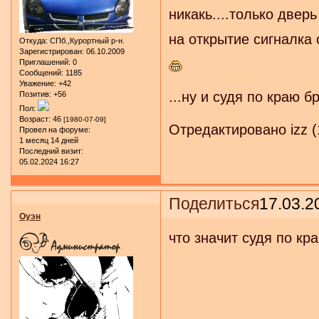
никакь....только двер
на открытие сигналка 
Откуда:
СПб.,Курортный р-н.
Зарегистрирован
: 06.10.2009
Приглашений:
0
Сообщений:
1185
Уважение:
+42
...ну и судя по краю б
Позитив:
+56
Пол:
Возраст:
46
[1980-07-09]
Отредактировано izz (
Провел на форуме:
1 месяц 14 дней
Последний визит:
05.02.2024 16:27
Поделиться
17.03.2
Оуэн
что значит судя по кра