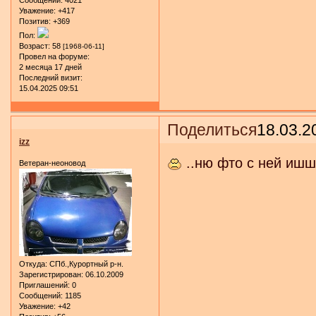
Уважение:
+417
Позитив:
+369
Пол:
Возраст:
58
[1968-06-11]
Провел на форуме:
2 месяца 17 дней
Последний визит:
15.04.2025 09:51
Поделиться
18.03.2
izz
..ню фто с ней ишш
Ветеран-неоновод
Откуда:
СПб.,Курортный р-н.
Зарегистрирован
: 06.10.2009
Приглашений:
0
Сообщений:
1185
Уважение:
+42