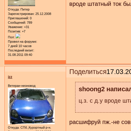
вроде штатный ток бы
Откуда:
Питер
Зарегистрирован
: 25.12.2008
Приглашений:
0
Сообщений:
789
Уважение:
+31
Позитив:
+7
Пол:
Провел на форуме:
7 дней 10 часов
Последний визит:
31.08.2011 09:40
Поделиться
17.03.2
izz
Ветеран-неоновод
shoong2 написал
ц.з. с д.у вроде ш
расшифруй пж.-не сов
Откуда:
СПб.,Курортный р-н.