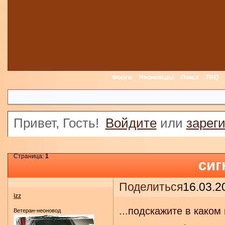
Форум
Неоноводы
Поиск
FAQ
Привет, Гость!
Войдите
или
зарег
Страница:
1
сиг
Поделиться
16.03.2
izz
...подскажите в каком
Ветеран-неоновод