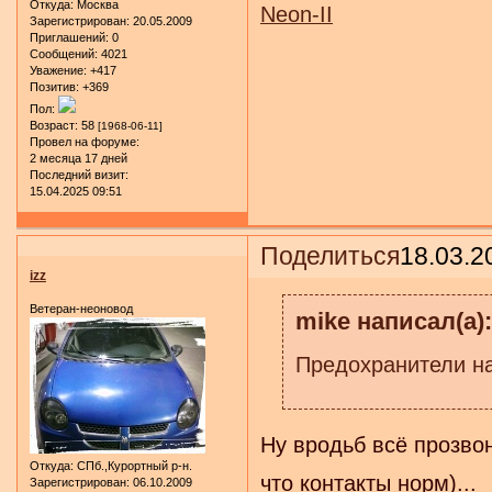
Откуда:
Москва
Neon-II
Зарегистрирован
: 20.05.2009
Приглашений:
0
Сообщений:
4021
Уважение:
+417
Позитив:
+369
Пол:
Возраст:
58
[1968-06-11]
Провел на форуме:
2 месяца 17 дней
Последний визит:
15.04.2025 09:51
Поделиться
18.03.2
izz
Ветеран-неоновод
mike написал(а):
Предохранители на
Ну вродьб всё прозвон
Откуда:
СПб.,Курортный р-н.
что контакты норм)...
Зарегистрирован
: 06.10.2009