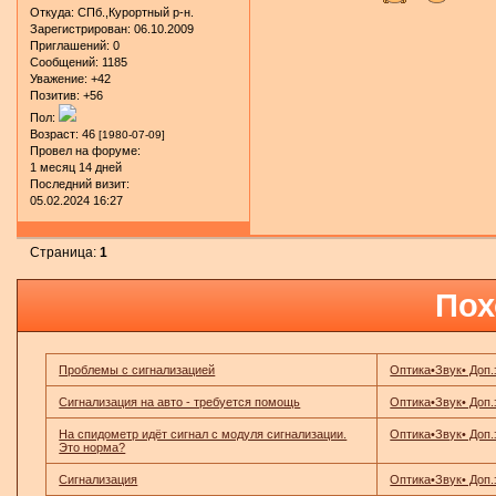
Откуда:
СПб.,Курортный р-н.
Зарегистрирован
: 06.10.2009
Приглашений:
0
Сообщений:
1185
Уважение:
+42
Позитив:
+56
Пол:
Возраст:
46
[1980-07-09]
Провел на форуме:
1 месяц 14 дней
Последний визит:
05.02.2024 16:27
Страница:
1
Пох
Проблемы с сигнализацией
Оптика•Звук• Доп
Сигнализация на авто - требуется помощь
Оптика•Звук• Доп
На спидометр идёт сигнал с модуля сигнализации.
Оптика•Звук• Доп
Это норма?
Сигнализация
Оптика•Звук• Доп