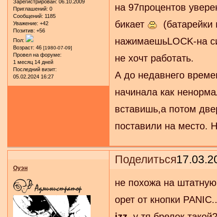
Зарегистрирован
: 06.10.2009
на 97процентов уверен
Приглашений:
0
Сообщений:
1185
бикает
(батарейки м
Уважение:
+42
Позитив:
+56
нажимаешьLOCK-на си
Пол:
Возраст:
46
[1980-07-09]
Провел на форуме:
не хочт работать.
1 месяц 14 дней
Последний визит:
А до недавнего време
05.02.2024 16:27
начинала как ненорма
вставишь,а потом две
поставили на место. Н
Поделиться
17.03.2
Оуэн
не похожа на штатную
орет от кнопки PANIC..
izz
, у тя брелок такой