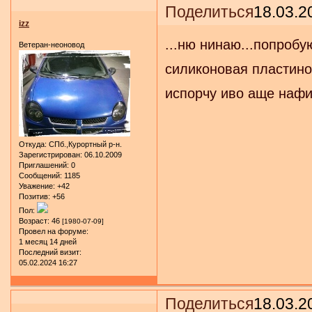
Поделиться
18.03.2
izz
...ню нинаю...попробу
Ветеран-неоновод
силиконовая пластин
испорчу иво аще нафи
Откуда:
СПб.,Курортный р-н.
Зарегистрирован
: 06.10.2009
Приглашений:
0
Сообщений:
1185
Уважение:
+42
Позитив:
+56
Пол:
Возраст:
46
[1980-07-09]
Провел на форуме:
1 месяц 14 дней
Последний визит:
05.02.2024 16:27
Поделиться
18.03.2