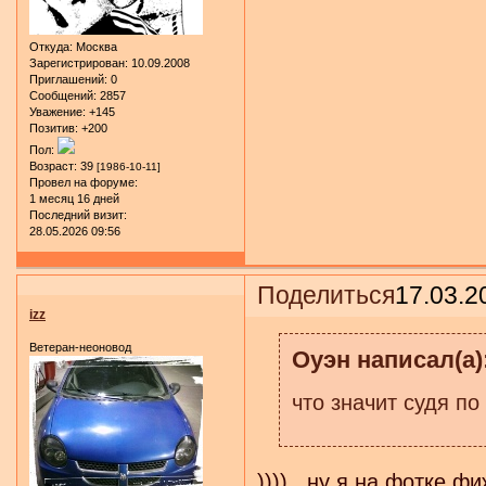
Откуда:
Москва
Зарегистрирован
: 10.09.2008
Приглашений:
0
Сообщений:
2857
Уважение:
+145
Позитив:
+200
Пол:
Возраст:
39
[1986-10-11]
Провел на форуме:
1 месяц 16 дней
Последний визит:
28.05.2026 09:56
Поделиться
17.03.2
izz
Ветеран-неоновод
Оуэн написал(а)
что значит судя по
))))...ну я на фотке 