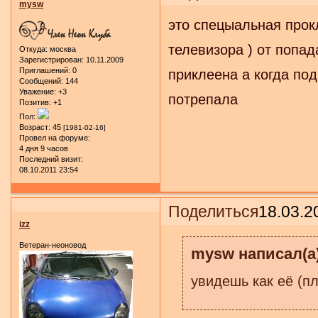
mysw
это спецыальная прокл
телевизора ) от попа
Откуда:
москва
Зарегистрирован
: 10.11.2009
Приглашений:
0
приклеена а когда по
Сообщений:
144
Уважение:
+3
потрепала
Позитив:
+1
Пол:
Возраст:
45
[1981-02-16]
Провел на форуме:
4 дня 9 часов
Последний визит:
08.10.2011 23:54
Поделиться
18.03.2
izz
Ветеран-неоновод
mysw написал(а)
увидешь как её (п