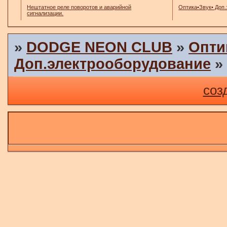
Нештатное реле поворотов и аварийной
Оптика•Звук• Доп
сигнализации.
»
DODGE NEON CLUB
»
Опти
Доп.электрооборудование
соз