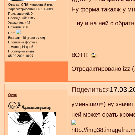
Откуда:
СПб.,Курортный р-н.
Ну форма такаяж-у мн
Зарегистрирован
: 06.10.2009
Приглашений:
0
Сообщений:
1185
...ну и на ней с об
Уважение:
+42
Позитив:
+56
Model/ 
Пол:
Возраст:
46
[1980-07-09]
Провел на форуме:
CANADA
1 месяц 14 дней
Последний визит:
ВОТ!!!
05.02.2024 16:27
Отредактировано izz (
Поделиться
17.03.2
Оуэн
уменьшил=) ну значит
ней может орать кром