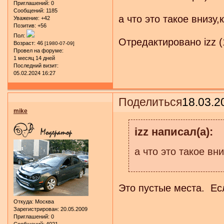
Приглашений:
0
Сообщений:
1185
а что это такое внизу
Уважение:
+42
Позитив:
+56
Пол:
Отредактировано izz (
Возраст:
46
[1980-07-09]
Провел на форуме:
1 месяц 14 дней
Последний визит:
05.02.2024 16:27
Поделиться
18.03.2
mike
izz написал(а):
а что это такое вн
Это пустые места. Есл
Откуда:
Москва
Зарегистрирован
: 20.05.2009
Приглашений:
0
Сообщений:
4021