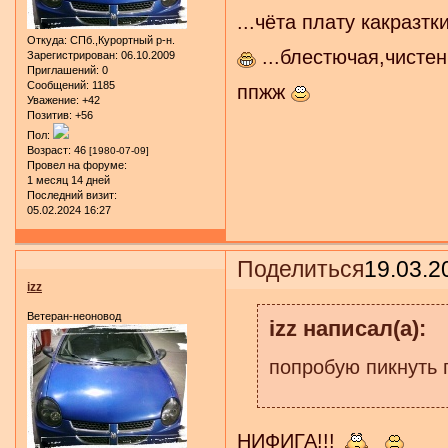
...чёта плату какразтк
Откуда:
СПб.,Курортный р-н.
...блестючая,чистен
Зарегистрирован
: 06.10.2009
Приглашений:
0
Сообщений:
1185
ппжж
Уважение:
+42
Позитив:
+56
Пол:
Возраст:
46
[1980-07-09]
Провел на форуме:
1 месяц 14 дней
Последний визит:
05.02.2024 16:27
Поделиться
19.03.2
izz
Ветеран-неоновод
izz написал(а):
попробую пикнуть
НИФИГА!!!