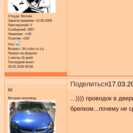
Откуда:
Москва
Зарегистрирован
: 10.09.2008
Приглашений:
0
Сообщений:
2857
Уважение:
+145
Позитив:
+200
Пол:
Возраст:
39
[1986-10-11]
Провел на форуме:
1 месяц 16 дней
Последний визит:
28.05.2026 09:56
Поделиться
17.03.2
izz
...)))) проводок в двер
Ветеран-неоновод
брелком...почему не с