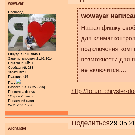
wowayar
Неоновод
wowayar написал
Нашел фишку свобо
для климатконтрол
подключения компа
Откуда:
ЯРОСЛАВЛЬ
возможности для п
Зарегистрирован
: 21.02.2014
Приглашений:
0
Сообщений:
233
не включится....
Уважение:
+5
Позитив:
+15
Пол:
Возраст:
53
[1972-08-26]
http://forum.chrysler-
Провел на форуме:
12 дней 23 часа
Последний визит:
24.11.2023 15:20
Поделиться
29.05.2
Archangel