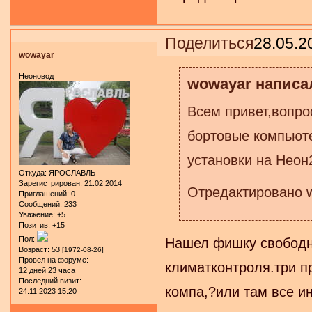
Поделиться
28.05.2
wowayar
Неоновод
wowayar написал
Всем привет,вопро
бортовые компьюте
установки на Неон
Откуда:
ЯРОСЛАВЛЬ
Зарегистрирован
: 21.02.2014
Отредактировано w
Приглашений:
0
Сообщений:
233
Уважение:
+5
Позитив:
+15
Пол:
Нашел фишку свободна
Возраст:
53
[1972-08-26]
Провел на форуме:
климатконтроля.три п
12 дней 23 часа
Последний визит:
компа,?или там все и
24.11.2023 15:20