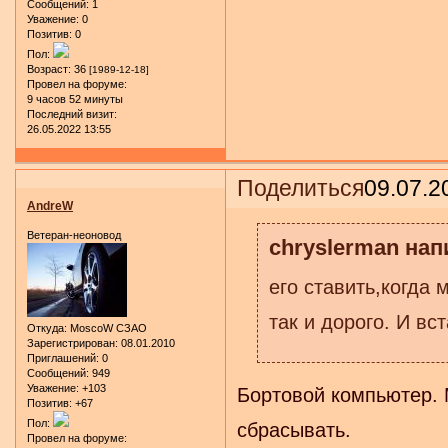
Сообщений:
1
Уважение:
0
Позитив:
0
Пол:
Возраст:
36
[1989-12-18]
Провел на форуме:
9 часов 52 минуты
Последний визит:
26.05.2022 13:55
Поделиться
09.07.2
AndreW
Ветеран-неоновод
chryslerman нап
его ставить,когда
так и дорого. И вс
Откуда:
MoscoW CЗАО
Зарегистрирован
: 08.01.2010
Приглашений:
0
Сообщений:
949
Уважение:
+103
Бортовой компьютер. 
Позитив:
+67
Пол:
сбрасывать.
Провел на форуме: