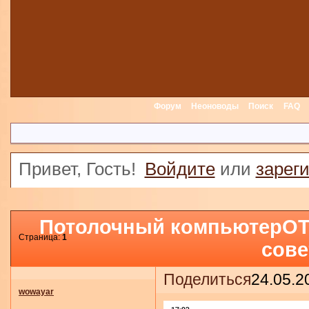
Форум
Неоноводы
Поиск
FAQ
Привет, Гость!
Войдите
или
зарег
Потолочный компьютерOTI
Страница:
1
сове
Поделиться
24.05.2
wowayar