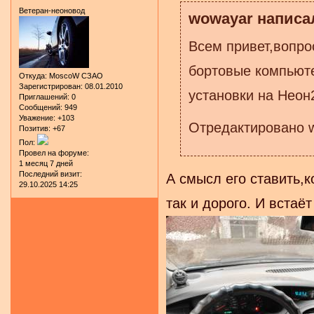
Ветеран-неоновод
wowayar написал
Всем привет,вопро
бортовые компьюте
Откуда:
MoscoW CЗАО
Зарегистрирован
: 08.01.2010
установки на Неон
Приглашений:
0
Сообщений:
949
Уважение:
+103
Отредактировано w
Позитив:
+67
Пол:
Провел на форуме:
1 месяц 7 дней
Последний визит:
А смысл его ставить,
29.10.2025 14:25
так и дорого. И встаё