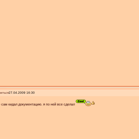
иться
27.04.2009 16:30
 сам кидал документацию. я по ней все сделал