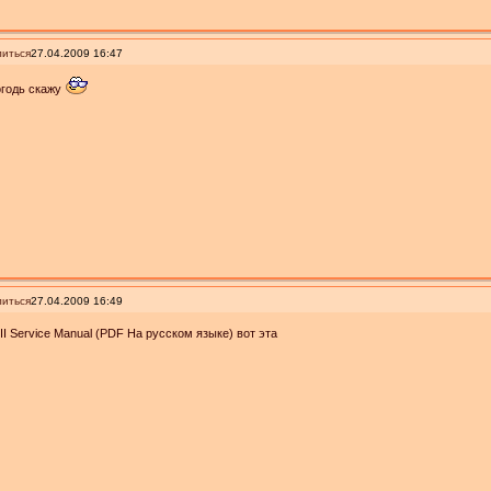
иться
27.04.2009 16:47
огодь скажу
иться
27.04.2009 16:49
II Service Manual (PDF На русском языке) вот эта