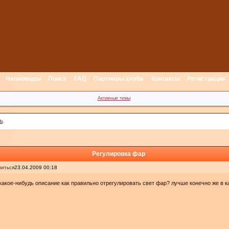
Неоноводы
Поиск
FAQ
Партнеры клуба
Контакты
Регистрация
Активные темы
ь
.
Регулировка фар
иться
23.04.2009 00:18
какое-нибудь описание как правильно отрегулировать свет фар? лучше конечно же в к