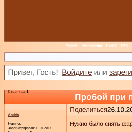
Форум
Неоноводы
Поиск
FAQ
Привет, Гость!
Войдите
или
зарег
Страница:
1
Пробой при 
Поделиться
26.10.2
Andris
Нужно было снять фар
Новичок
Зарегистрирован
: 11.04.2017