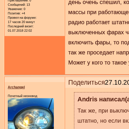
Приглашений:
0
день очень спешил, к
Сообщений:
13
Уважение:
0
массы при работающем
Позитив:
+4
Провел на форуме:
радио работает штатно
17 часов 20 минут
Последний визит:
01.07.2018 22:02
выключенных фарах ча
включить фары, то по
так же проседает напр
Может у кого то такое
Поделиться
27.10.2
Archangel
Почетный неоновод
Andris написал(а
Так же, при выклю
штатно, но если в