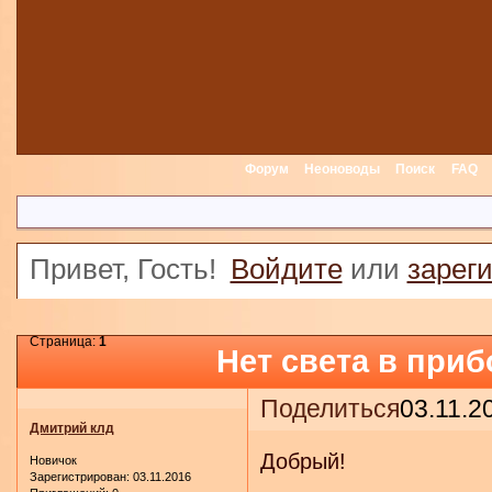
Форум
Неоноводы
Поиск
FAQ
Привет, Гость!
Войдите
или
зарег
Страница:
1
Нет света в приб
Поделиться
03.11.2
Дмитрий клд
Добрый!
Новичок
Зарегистрирован
: 03.11.2016